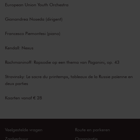
European Union Youth Orchestra
Gianandrea Noseda (dirigent)
Francesco Piemontesi (piano)
Kendall: Nexus
Rachmaninoff: Rapsodie op een thema van Paganini, op. 43
Stravinsky: Le sacre du printemps, tableaux de la Russie païenne en
deux parties
Kaarten vanaf € 28
Veelgestelde vragen
Route en parkeren
Zaalverhuur
Organisatie