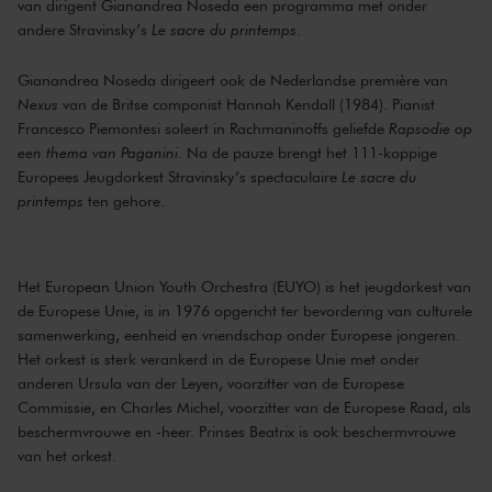
van dirigent Gianandrea Noseda een programma met onder
andere Stravinsky’s
Le sacre du printemps
.
Gianandrea Noseda dirigeert ook de Nederlandse première van
Nexus
van de Britse componist Hannah Kendall (1984). Pianist
Francesco Piemontesi soleert in Rachmaninoffs geliefde
Rapsodie op
een thema van Paganini
. Na de pauze brengt het 111-koppige
Europees Jeugdorkest Stravinsky’s spectaculaire
Le sacre du
printemps
ten gehore.
Het
European Union Youth Orchestra
(EUYO) is het jeugdorkest van
de Europese Unie, is in 1976 opgericht ter bevordering van culturele
samenwerking, eenheid en vriendschap onder Europese jongeren.
Het orkest is sterk verankerd in de Europese Unie met onder
anderen Ursula van der Leyen, voorzitter van de Europese
Commissie, en Charles Michel, voorzitter van de Europese Raad, als
beschermvrouwe en -heer. Prinses Beatrix is ook beschermvrouwe
van het orkest.