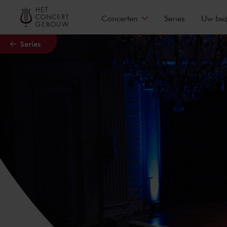
Naar hoofdcontent
Concerten
Series
Uw be
Series