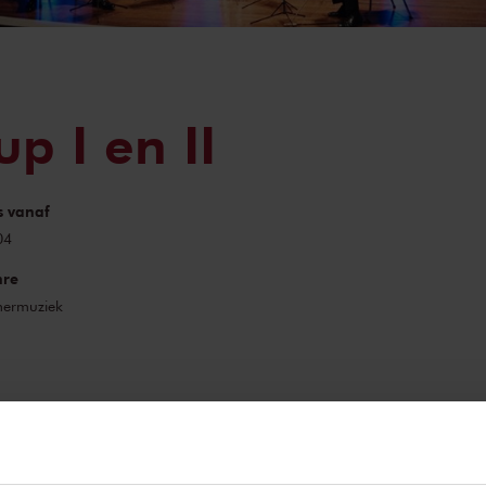
p I en II
js vanaf
04
re
ermuziek
et kamermuziekpodium