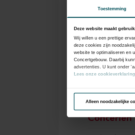
In de kamermuziekse
Toestemming
samengestelde progr
concerten, die nerge
Deze website maakt gebruik
orkestmusici te erva
Wij willen u een prettige er
uit het orkest Schö
deze cookies zijn noodzakeli
kamermuziekwerk va
website te optimaliseren en 
Concertgebouw. Daarbij kunn
stelde een schitter
advertenties. U kunt onder '
worden georganiseer
Lees onze cookieverklaring 
Concertgebouworkes
Via de
cookieverklaring
op o
Deze serie is op dit
Alleen noodzakelijke c
We werken samen met
32 d
Concerten 