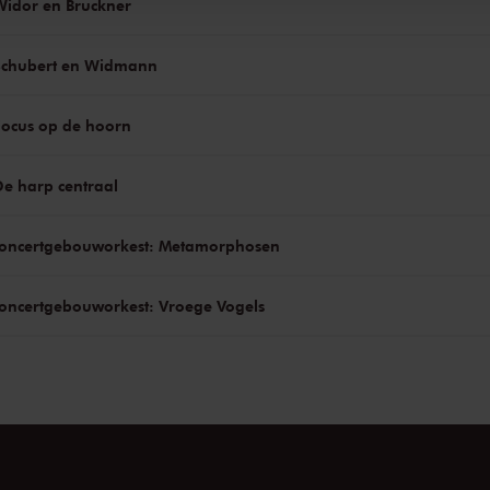
Widor en Bruckner
Schubert en Widmann
Focus op de hoorn
De harp centraal
Concertgebouworkest: Metamorphosen
oncertgebouworkest: Vroege Vogels