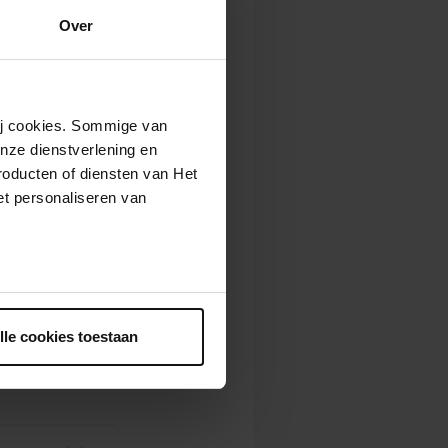
Over
zelf
ere eenmalige
iteiten van de
len strijkers
wij cookies. Sommige van
sen
nze dienstverlening en
Sogorb Jover
roducten of diensten van Het
t personaliseren van
e concerten
lijk
ntrekken.
lle cookies toestaan