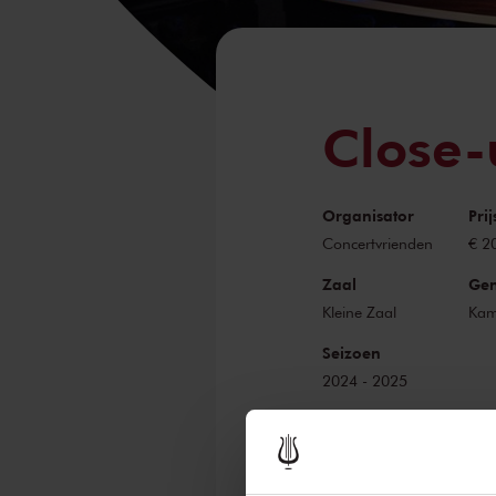
Close-u
Organisator
Pri
Concertvrienden
€ 2
Zaal
Gen
Kleine Zaal
Kam
Seizoen
2024 - 2025
Orkestleden op h