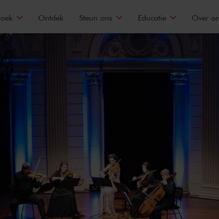
zoek
Ontdek
Steun ons
Educatie
Over o