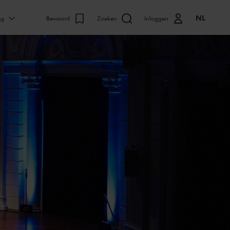
NL
ns
Bewaard
Zoeken
Inloggen