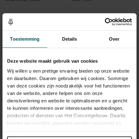
In deze mini-serie staat de wereldberoemde en veelzijdige
countertenor Tim Mead centraal. In het eerste concert zal
Tim Mead prachtige aria’s zingen in Bachs
Hohe Messe
Toestemming
Details
Over
(o.a. ‘Agnus Dei’). In het tweede concert verzorgt Tim
Mead met klavecinist Korneel Bernolet een intiem
Deze website maakt gebruik van cookies
programma in de Kleine Zaal, getiteld Van Monteverdi tot
Purcell: de mooiste barokaria’s.
Wij willen u een prettige ervaring bieden op onze website
en daarbuiten. Daarom gebruiken wij cookies. Sommige
van deze cookies zijn noodzakelijk voor het functioneren
Bestel serie
van de website, andere helpen ons om onze
dienstverlening en website te optimaliseren en u gericht
Concerten uit deze serie
te kunnen informeren over interessante aanbiedingen,
producten of diensten van Het Concertgebouw. Daarbij
kunnen persoonlijke gegevens worden verzameld en
Hohe Messe van Bach door Chœur de
zo 31 jan.
gebruikt voor het personaliseren van advertenties. U kunt
Chambre de Namur, Il Gardellino & solisten
onder 'aanpassen' zelf welke cookies wij mogen