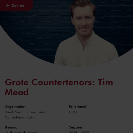
Series
Naar hoofdcontent
Grote Countertenors: Tim
Mead
Organisator
Prijs vanaf
Barok Vocaal / Fred Luiten
€ 100
Concertorganisatie
Genres
Seizoen
Oude muziek, Vocaal
2026 - 2027