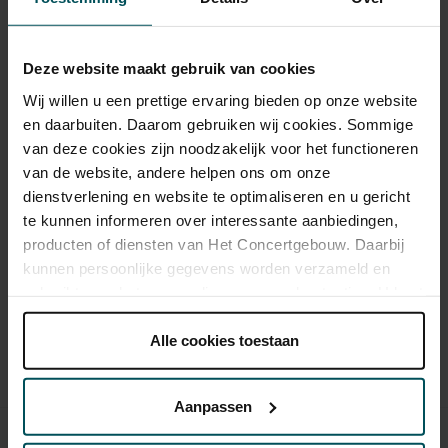
Yunchan Lim ging als jongste deelnemer ooit van de Van
Cliburn International Piano Competition met de gouden
Deze website maakt gebruik van cookies
medaille naar huis. Tijdens zijn solodebuut in de Grote
Wij willen u een prettige ervaring bieden op onze website
Zaal speelt hij stukken van een ander wonderkind: Mozart.
en daarbuiten. Daarom gebruiken wij cookies. Sommige
De serie besluit met een recital van grootmeester Grigory
van deze cookies zijn noodzakelijk voor het functioneren
Sokolov.
van de website, andere helpen ons om onze
dienstverlening en website te optimaliseren en u gericht
bonusconcert
Bestel ook het
mee bij deze serie, met
te kunnen informeren over interessante aanbiedingen,
daarin Evgeny Kissin én András Schiff in een duorecital.
producten of diensten van Het Concertgebouw. Daarbij
kunnen persoonlijke gegevens worden verzameld en
Bestel serie
gebruikt voor het personaliseren van advertenties. U kunt
onder 'aanpassen' zelf welke cookies wij mogen
Op deze serie krijgt u 10% korting
plaatsen.
Alle cookies toestaan
Lees onze cookieverklaring hier.
Lees onze
Concerten uit deze serie
privacyverklaring hier.
Aanpassen
Grote Pianisten: Lucas en Arthur Jussen spelen
Via de
cookieverklaring
op onze website kunt u uw
zo 4 okt.