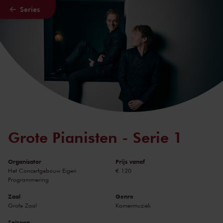
Series
Naar hoofdcontent
Grote Pianisten - Serie 1
Organisator
Prijs vanaf
Het Concertgebouw Eigen
€ 120
Programmering
Zaal
Genre
Grote Zaal
Kamermuziek
Seizoen