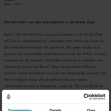
2026 - 2027
De intimiteit van een pianorecital in de Grote Zaal
Kent u de intimiteit van een pianorecital in de Grote Zaal
al? Die is ongeëvenaard: pianisten van naam en faam en
één debutant bewijzen dit opnieuw. Als geen ander duo
kunnen de succesvolle pianobroers Lucas en Arthur Jussen
swingen op de toetsen. Dat laten ze horen in werken van
Gershwin, Fauré en Ravel. Voor de eminente Mitsuko
Uchida vormt Schuberts muziek een belangrijk ijkpunt. Die
bevat volgens haar alle droefheid van zijn leven.
‘Schuberts situatie is hopeloos’, zegt zij. ‘En toch klinkt er
verlangen.’
Onder de handen van Arcadi Volodos veranderen de
Toestemming
Details
Over
noten van Brahms, Schumann en Schubert in pareltjes.