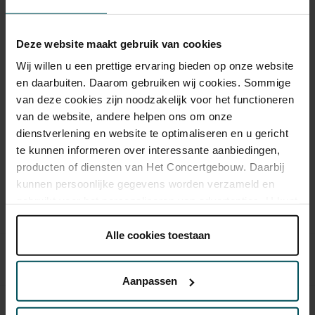
Ook van Nederlandse bodem: fagottist Bram van
Sambeek en het Animato Kwartet. Voor deze spelers
Deze website maakt gebruik van cookies
betekent muziek: kleur in verscheidenheid.
Wij willen u een prettige ervaring bieden op onze website
Klarinetkwartetten van Mozart en Penderecki klinken bij
en daarbuiten. Daarom gebruiken wij cookies. Sommige
klarinettist Pablo Barragán en een strijktrio met violist Noa
van deze cookies zijn noodzakelijk voor het functioneren
Wildschut.
van de website, andere helpen ons om onze
dienstverlening en website te optimaliseren en u gericht
Bestel serie
te kunnen informeren over interessante aanbiedingen,
producten of diensten van Het Concertgebouw. Daarbij
Op deze serie krijgt u 10% korting
kunnen persoonlijke gegevens worden verzameld en
gebruikt voor het personaliseren van advertenties. U kunt
Concerten uit deze serie
onder 'aanpassen' zelf welke cookies wij mogen
plaatsen.
Alle cookies toestaan
Olli Mustonen en leden van Amsterdam
Lees onze cookieverklaring hier.
Lees onze
za 14 nov.
Sinfonietta in Elgars Pianokwintet
privacyverklaring hier.
Aanpassen
Via de
cookieverklaring
op onze website kunt u uw
Antoine Tamestit, James Ehnes en vrienden
vr 4 dec.