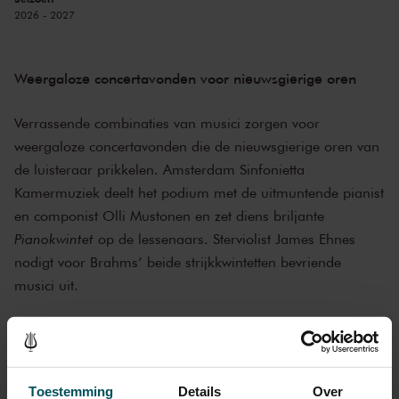
2026 - 2027
Weergaloze concertavonden voor nieuwsgierige oren
Verrassende combinaties van musici zorgen voor
weergaloze concertavonden die de nieuwsgierige oren van
de luisteraar prikkelen. Amsterdam Sinfonietta
Kamermuziek deelt het podium met de uitmuntende pianist
en componist Olli Mustonen en zet diens briljante
Pianokwintet
op de lessenaars. Sterviolist James Ehnes
nodigt voor Brahms’ beide strijkkwintetten bevriende
musici uit.
Voor Quirine Viersen gaat een lang gekoesterde wens in
vervulling: optreden met Calefax Rietkwintet. Haar warme
celloklank mengt zich met het geluid van de blazers in
Toestemming
Details
Over
werken van onder anderen Schumann, Dvořák en Walton.