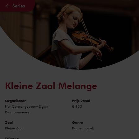
Series
Naar hoofdcontent
Kleine Zaal Melange
Organisator
Prijs vanaf
Het Concertgebouw Eigen
€ 130
Programmering
Zaal
Genre
Kleine Zaal
Kamermuziek
Seizoen