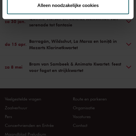
spelen Brahms' Strijkkwintet nr. 2
toestemming op elk moment wijzigen of intrekken.
Alleen noodzakelijke cookies
Quirine Viersen en Calefax Rietkwintet: van
za 30 jan.
We werken samen met
32 derden
die uw gegevens
serenade tot fantasie
kunnen ontvangen en verwerken.
Barragán, Wildschut, La Marca en Ioniță in
do 15 apr.
Mozarts Klarinetkwartet
Bram van Sambeek & Animato Kwartet: feest
za 8 mei
voor fagot en strijkkwartet
Veelgestelde vragen
Route en parkeren
Zaalverhuur
Organisatie
Pers
Vacatures
Concertvrienden en Entrée
Contact
Maandblad Preludium