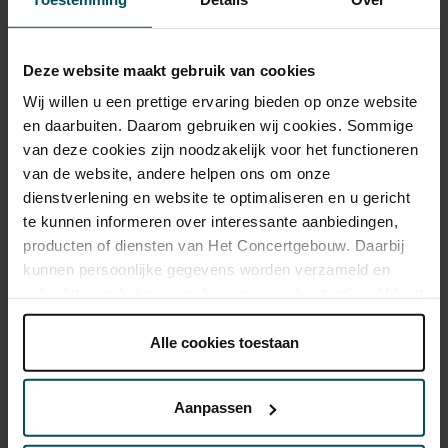
schilder Piet Mondriaan.
Van H.W. Henze tot Bryce Dessner, Aart Strootman en
Deze website maakt gebruik van cookies
Jonny Greenwood
Wij willen u een prettige ervaring bieden op onze website
Voices
, waarmee Hans Werner Henze in 1974 tegen
en daarbuiten. Daarom gebruiken wij cookies. Sommige
menig onrecht protesteerde, krijgt een eigentijdse draai
van deze cookies zijn noodzakelijk voor het functioneren
met extra songs van onder anderen Nathalie Joachim en
van de website, andere helpen ons om onze
Karmit Fadael. En André de Ridder dirigeert werk van Steve
dienstverlening en website te optimaliseren en u gericht
Reich, componist/rockgitarist Bryce Dessner en een nieuw
te kunnen informeren over interessante aanbiedingen,
vioolconcert van Aart Strootman. Van gitarist/componist
producten of diensten van Het Concertgebouw. Daarbij
Jonny Greenwood gaat de overweldigende compositie
kunnen persoonlijke gegevens worden verzameld en
Horror vacui
. Muziek voor de oren en de ogen, uiteraard
gebruikt voor het personaliseren van advertenties. U kunt
met de duistere ondertonen die je van dit Radiohead-hoofd
onder 'aanpassen' zelf welke cookies wij mogen
plaatsen.
Alle cookies toestaan
mag verwachten.
Lees onze cookieverklaring hier.
Lees onze
privacyverklaring hier.
Deze serie is op dit moment niet te koop
Aanpassen
Via de
cookieverklaring
op onze website kunt u uw