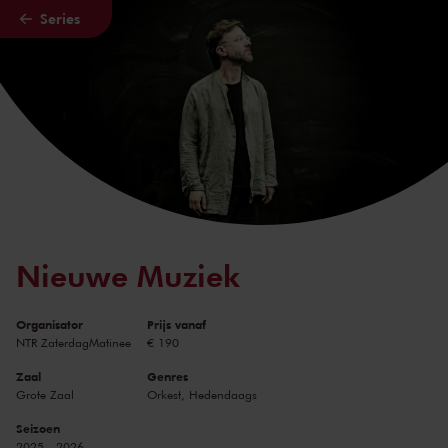
Series
Naar hoofdcontent
Nieuwe Muziek
Organisator
Prijs vanaf
NTR ZaterdagMatinee
€ 190
Zaal
Genres
Grote Zaal
Orkest, Hedendaags
Seizoen
2025 - 2026