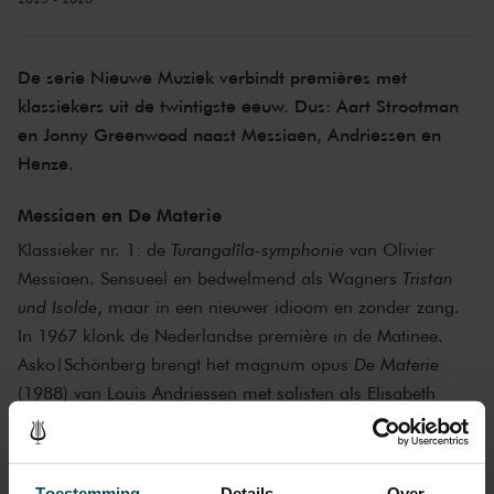
De serie Nieuwe Muziek verbindt premières met
klassiekers uit de twintigste eeuw. Dus: Aart Strootman
en Jonny Greenwood naast Messiaen, Andriessen en
Henze.
Messiaen en De Materie
Klassieker nr. 1: de
Turangalîla-symphonie
van Olivier
Messiaen. Sensueel en bedwelmend als Wagners
Tristan
und Isolde
, maar in een nieuwer idioom en zonder zang.
In 1967 klonk de Nederlandse première in de Matinee.
Asko|Schönberg brengt het magnum opus
De Materie
(1988) van Louis Andriessen met solisten als Elisabeth
Hetherington en Hadewych Minis. Thema’s: middeleeuwse
mystiek en de liefde van Madame Curie, de
onafhankelijkheid van de Spanjaarden en de muzikale
Toestemming
Details
Over