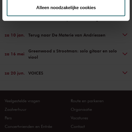
Concerten uit deze serie
toestemming op elk moment wijzigen of intrekken.
Alleen noodzakelijke cookies
za 29 nov.
Messiaens overrompelende Turangalîla
We werken samen met
32 derden
die uw gegevens
kunnen ontvangen en verwerken.
za 10 jan.
Terug naar De Materie van Andriessen
Greenwood x Strootman: solo gitaar en solo
za 16 mei
viool
za 20 jun.
VOICES
Veelgestelde vragen
Route en parkeren
Zaalverhuur
Organisatie
Pers
Vacatures
Concertvrienden en Entrée
Contact