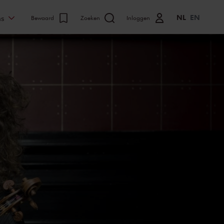
NL
EN
ns
Bewaard
Zoeken
Inloggen