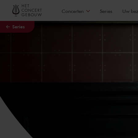
Naar hoofdcontent
Concerten
Series
Uw be
Series