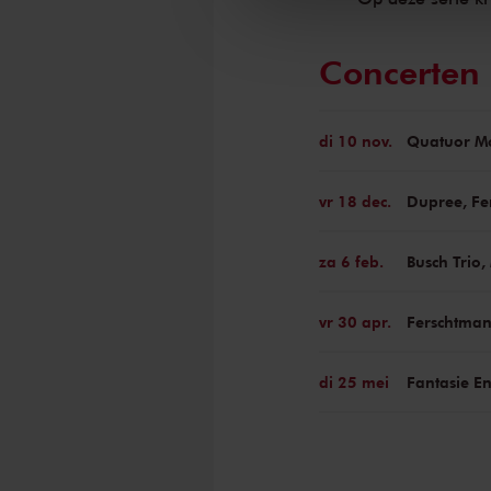
Concerten 
di 10 nov.
Quatuor Mo
vr 18 dec.
Dupree, Fe
za 6 feb.
Busch Trio,
vr 30 apr.
Ferschtman
di 25 mei
Fantasie E