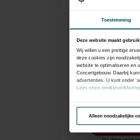
De aantrekkingskrach
een unieke ervaring
Toestemming
pianist Yulianna Avd
verzamelt vrienden 
Deze website maakt gebruik
soloklarinettist va
Wij willen u een prettige er
duik in Schuberts m
deze cookies zijn noodzakeli
website te optimaliseren en 
Het Busch Trio maakt
Concertgebouw. Daarbij kunn
opname van Dvořáks 
advertenties. U kunt onder '
Lees onze cookieverklaring 
Zaal. Pianist Enrico 
door. Zij dompelen 
Via de
cookieverklaring
op o
vriend Johannes Br
Alleen noodzakelijke c
We werken samen met
32 d
Best
Op deze serie kr