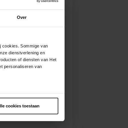
ieder concert
 Oekraïense
Over
Julian Steckel
ier Patey,
ee voor een
wij cookies. Sommige van
nze dienstverlening en
roducten of diensten van Het
en veelgeprezen
t personaliseren van
 in de Kleine
n elkaar door en
umann en hun
ntrekken.
lle cookies toestaan