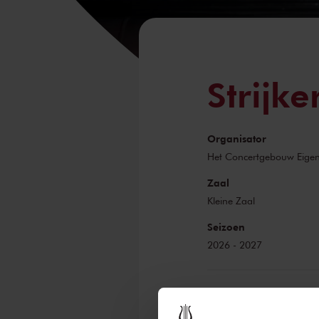
Strijke
Organisator
Het Concertgebouw Eige
Zaal
Kleine Zaal
Seizoen
2026 - 2027
Bijzondere ervarin