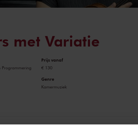
rs met Variatie
Prijs vanaf
n Programmering
€ 130
Genre
Kamermuziek
gen door een variëteit van musici