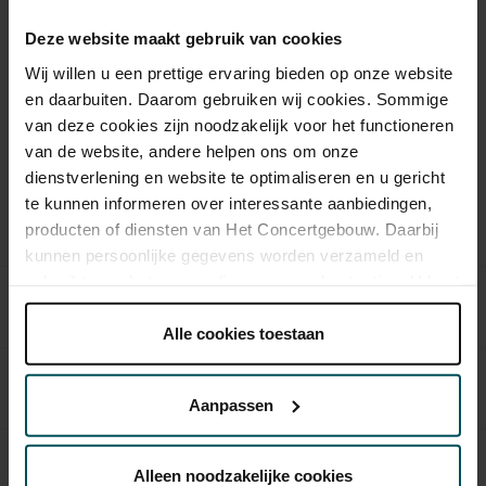
Quartett geeft het antwoord. Quatuor Modigliani opent de
Deze website maakt gebruik van cookies
serie met Schuberts beroemde
Der Tod und das Mädchen
Wij willen u een prettige ervaring bieden op onze website
en het Jerusalem Quartet speelt naast Mendelssohn en
en daarbuiten. Daarom gebruiken wij cookies. Sommige
Debussy muziek van eigen bodem: Paul Ben-Haim.
van deze cookies zijn noodzakelijk voor het functioneren
van de website, andere helpen ons om onze
Deze serie is op dit moment niet te koop
dienstverlening en website te optimaliseren en u gericht
te kunnen informeren over interessante aanbiedingen,
Concerten uit deze serie
producten of diensten van Het Concertgebouw. Daarbij
kunnen persoonlijke gegevens worden verzameld en
gebruikt voor het personaliseren van advertenties. U kunt
Quatuor Modigliani met Der Tod und das
do 12 okt.
onder 'aanpassen' zelf welke cookies wij mogen
Mädchen van Schubert
plaatsen.
Alle cookies toestaan
Lees onze cookieverklaring hier.
Lees onze
Juilliard String Quartet in Dvořáks
privacyverklaring hier.
do 16 nov.
‘Amerikaanse’
Aanpassen
Via de
cookieverklaring
op onze website kunt u uw
do 14 dec.
Quatuor Mosaïques met Beethoven
toestemming op elk moment wijzigen of intrekken.
Alleen noodzakelijke cookies