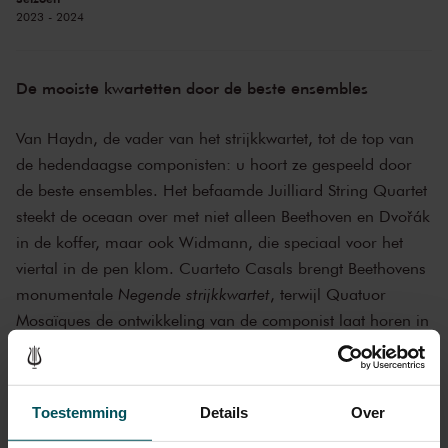
2023 - 2024
De mooiste kwartetten door de beste ensembles
Van Haydn, de vader van het strijkkwartet, tot de top van
de hedendaagse componisten: u hoort ze gespeeld door
de beste ensembles. Het befaamde Juilliard String Quartet
steekt de oceaan over met niet alleen Beethoven en Dvořák
in de koffer, maar ook Widmann, die speciaal voor het
viertal in de pen klom. Cuarteto Casals brengt Beethovens
monumentale
Negende strijkkwartet
, terwijl Quatuor
Mosaïques de ontwikkeling van de componist laat horen in
drie verschillende composities.
Net als Beethoven schreef Sibelius betekenisvolle woorden
Toestemming
Details
Over
in de partituur van zijn strijkkwartet. Wat fluisterden de
Voces intimae
in zijn hoofd hem toe? Het Zehetmair