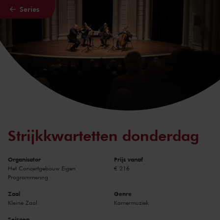
Series
Naar hoofdcontent
Strijkkwartetten donderdag
Organisator
Prijs vanaf
Het Concertgebouw Eigen
€ 216
Programmering
Zaal
Genre
Kleine Zaal
Kamermuziek
Seizoen