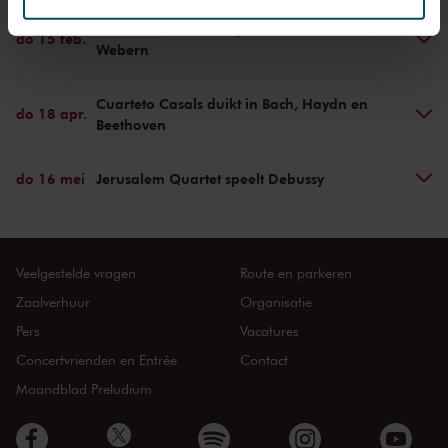
Zehetmair Quartett speelt Sibelius, Brahms en
do 15 feb.
Webern
We werken samen met
32 derden
die uw gegevens
kunnen ontvangen en verwerken.
Cuarteto Casals duikt in Bach, Haydn en
do 18 apr.
Beethoven
do 16 mei
Jerusalem Quartet speelt Debussy
Veelgestelde vragen
Route en parkeren
Zaalverhuur
Organisatie
Pers
Vacatures
Concertvrienden en Entrée
Contact
Maandblad Preludium