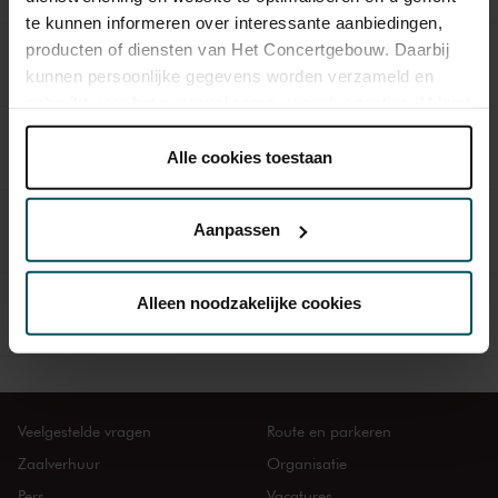
te kunnen informeren over interessante aanbiedingen,
producten of diensten van Het Concertgebouw. Daarbij
Liza Ferschtman speelt en leidt Mozarts
za 23 nov.
Vioolconcert nr. 1
kunnen persoonlijke gegevens worden verzameld en
gebruikt voor het personaliseren van advertenties. U kunt
onder 'aanpassen' zelf welke cookies wij mogen
Verdi’s Requiem met Viotti en het Koor van De
za 8 mrt.
plaatsen.
Alle cookies toestaan
Nationale Opera
Lees onze cookieverklaring hier.
Lees onze
privacyverklaring hier.
Vioolconcert van Brahms door meesterviolist
Aanpassen
za 29 mrt.
Gordan Nikolić
Via de
cookieverklaring
op onze website kunt u uw
toestemming op elk moment wijzigen of intrekken.
Griegs Pianoconcert met Alexander Gavrylyuk
Alleen noodzakelijke cookies
za 14 jun.
en The Planets van Holst
We werken samen met
32 derden
die uw gegevens
kunnen ontvangen en verwerken.
Veelgestelde vragen
Route en parkeren
Zaalverhuur
Organisatie
Pers
Vacatures