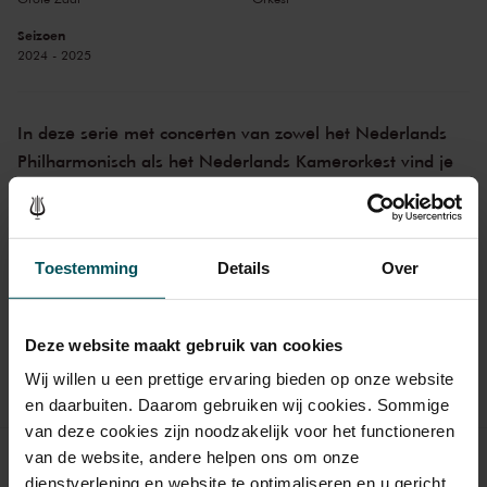
Seizoen
2024 - 2025
In deze serie met concerten van zowel het Nederlands
Philharmonisch als het Nederlands Kamerorkest vind je
een mooie melange van ingetogen tot romantisch, van
het
Stabat mater
van Pergolesi tot het
Tweede
pianoconcert
van Rachmaninoff. Chef-dirigent Lorenzo
Toestemming
Details
Over
Viotti dirigeert het overweldigende
Requiem
van Verdi.
Deze serie is op dit moment niet te koop
Deze website maakt gebruik van cookies
Wij willen u een prettige ervaring bieden op onze website
Concerten uit deze serie
en daarbuiten. Daarom gebruiken wij cookies. Sommige
van deze cookies zijn noodzakelijk voor het functioneren
Pergolesi’s Stabat mater met Tim Mead en
van de website, andere helpen ons om onze
za 12 okt.
Francesca Aspromonte
dienstverlening en website te optimaliseren en u gericht