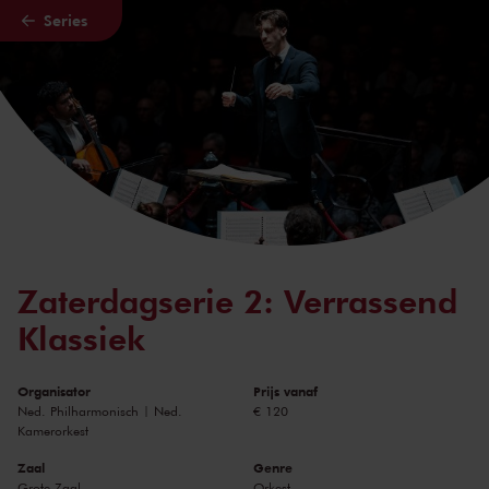
Series
Naar hoofdcontent
Zaterdagserie 2: Verrassend
Klassiek
Organisator
Prijs vanaf
Ned. Philharmonisch | Ned.
€ 120
Kamerorkest
Zaal
Genre
Grote Zaal
Orkest