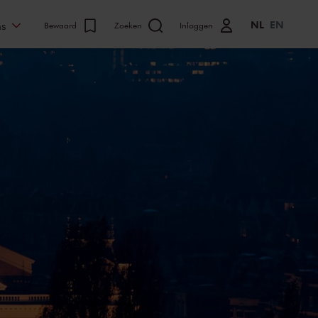
NL
EN
ns
Bewaard
Zoeken
Inloggen