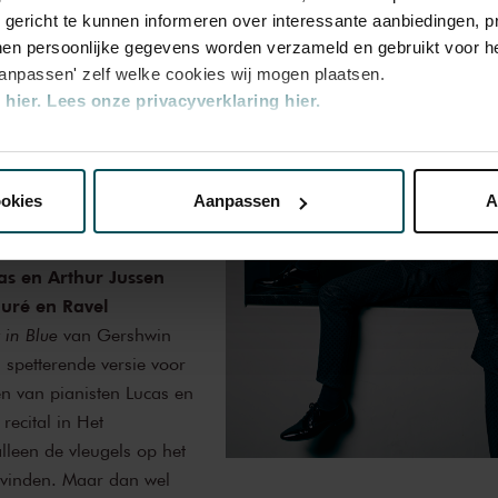
u gericht te kunnen informeren over interessante aanbiedingen, p
en persoonlijke gegevens worden verzameld en gebruikt voor he
lub
aanpassen' zelf welke cookies wij mogen plaatsen.
hier.
Lees onze privacyverklaring hier.
nze website kunt u uw toestemming op elk moment wijzigen of i
6, 20.15 uur
ookies
Aanpassen
A
uur (optioneel)
erden
die uw gegevens kunnen ontvangen en verwerken.
as en Arthur Jussen
uré en Ravel
in Blue
van Gershwin
 spetterende versie voor
en van pianisten Lucas en
recital in Het
leen de vleugels op het
 vinden. Maar dan wel