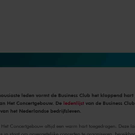
housiaste leden vormt de Business Club het kloppend hart
van Het Concertgebouw. De
ledenlijst
van de Business Club
t van het Nederlandse bedrijfsleven.
ft Het Concertgebouw altijd een warm hart toegedragen. Deze l
ns in staat om onvergetelijke concerten te organiseren, bereikbaa