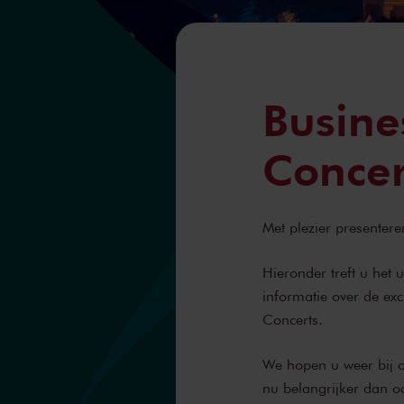
Busine
Conce
Met plezier presentere
Hieronder treft u het 
informatie over de ex
Concerts.
We hopen u weer bij o
nu belangrijker dan oo