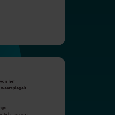
 van het
 weerspiegelt
ange
r te blijven voor