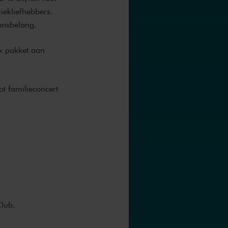
iekliefhebbers.
ensbelang.
k pakket aan
ot familieconcert
Club.