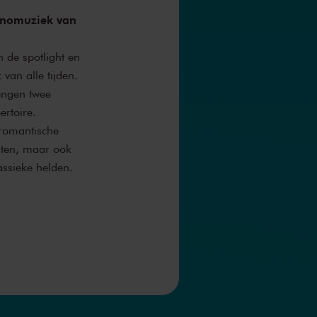
anomuziek van
n de spotlight en
van alle tijden.
rengen twee
ertoire.
 romantische
sten, maar ook
ssieke helden.