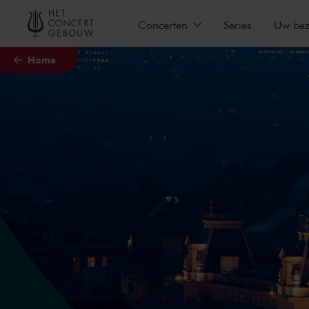
Naar hoofdcontent
Concerten
Series
Uw be
Home