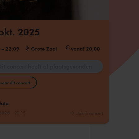
 okt. 2025
5
–
22:09
Grote Zaal
vanaf 20,00
Dit concert heeft al plaatsgevonden
aar dit concert
data
 2025
20:15
Bekijk concert