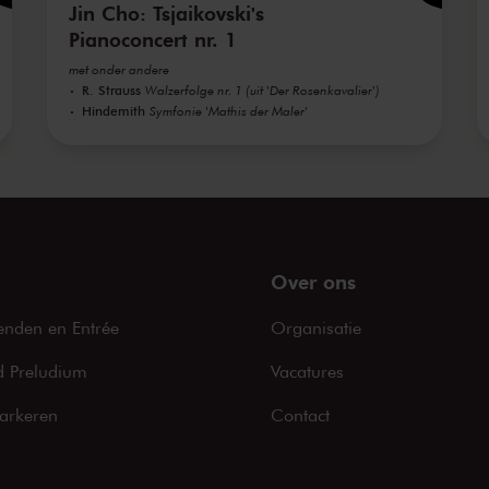
Jin Cho: Tsjaikovski's
Pianoconcert nr. 1
met onder andere
R. Strauss
Walzerfolge nr. 1 (uit 'Der Rosenkavalier')
Hindemith
Symfonie 'Mathis der Maler'
Over ons
enden en Entrée
Organisatie
 Preludium
Vacatures
arkeren
Contact