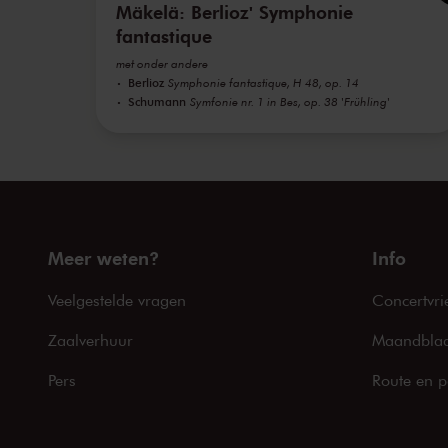
Mäkelä: Berlioz' Symphonie
fantastique
met onder andere
Berlioz
Symphonie fantastique, H 48, op. 14
Schumann
Symfonie nr. 1 in Bes, op. 38 'Frühling'
Meer weten?
Info
Veelgestelde vragen
Concertvri
Zaalverhuur
Maandblad
Pers
Route en p