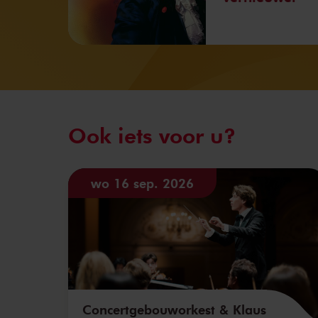
Ook iets voor u?
wo 16 sep. 2026
Concertgebouworkest & Klaus