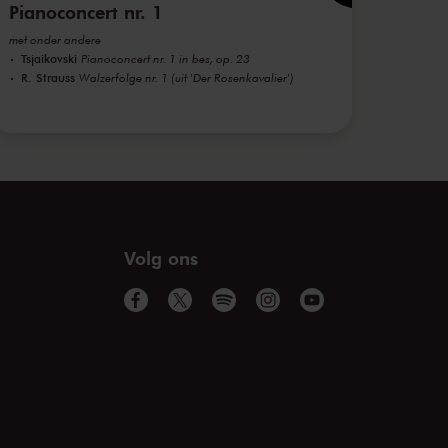
Pianoconcert nr. 1
met onder andere
Tsjaikovski
Pianoconcert nr. 1 in bes, op. 23
R. Strauss
Walzerfolge nr. 1 (uit 'Der Rosenkavalier')
Volg ons