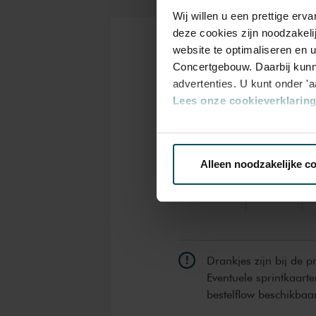
werkomstandigheden van zijn o
Wij willen u een prettige er
van deze bitterzoete en turbul
deze cookies zijn noodzakeli
website te optimaliseren en 
Kaarten
Concertgebouw. Daarbij kunn
advertenties. U kunt onder '
Lees onze cookieverklaring 
Rang
Via de
cookieverklaring
op o
1+
1
Alleen noodzakelijke c
We werken samen met
32 d
Standaard
€ 129,00
€
Drankjes zijn bij de p
Eventuele sprintkaarte
bestelflow beschikbaa