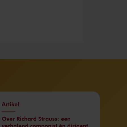
Artikel
Over Richard Strauss: een
verhalend componist én dirigent