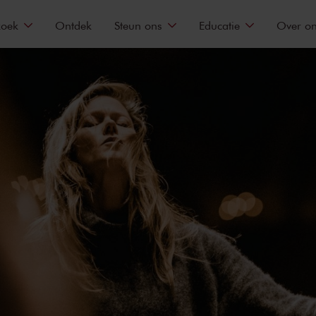
zoek
Ontdek
Steun ons
Educatie
Over o