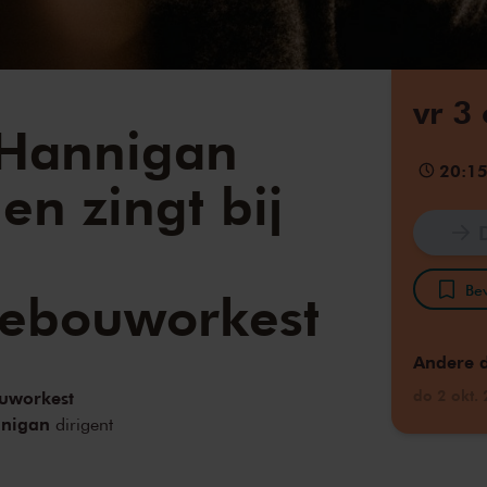
vr 3
 Hannigan
20:1
 en zingt bij
Bew
gebouworkest
Andere 
do 2 okt.
uworkest
nnigan
dirigent