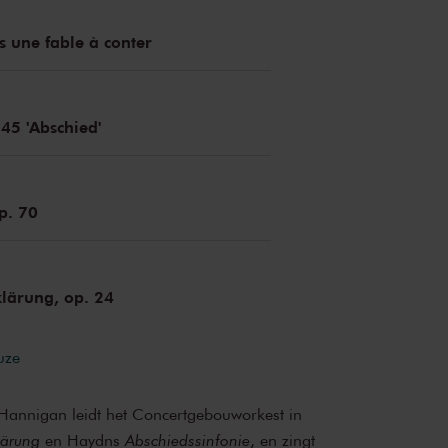
s une fable à conter
 45 'Abschied'
p. 70
lärung, op. 24
uze
Hannigan leidt het Concertgebouworkest in
lärung
en Haydns
Abschiedssinfonie
, en zingt