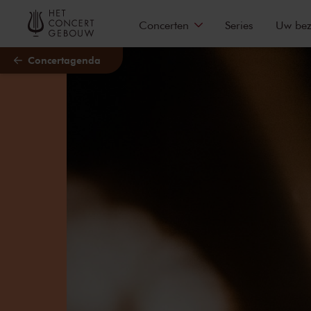
Naar hoofdcontent
Concerten
Series
Uw be
Concertagenda