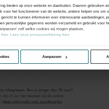
rkestmusici, maar het effect, aan het eind
varing bieden op onze website en daarbuiten. Daarom gebruiken 
ente symfonie, is bijzonder aangrijpend.
jk voor het functioneren van de website, andere helpen ons om o
u gericht te kunnen informeren over interessante aanbiedingen, p
en persoonlijke gegevens worden verzameld en gebruikt voor he
aanpassen' zelf welke cookies wij mogen plaatsen.
hier.
Lees onze privacyverklaring hier.
Rang
Rang
Rang
Rang
nze website kunt u uw toestemming op elk moment wijzigen of i
2
3
4
ookies
Aanpassen
A
erden
die uw gegevens kunnen ontvangen en verwerken.
 94,00
€ 69,00
€ 44,00
€ 20,00
rijs inbegrepen. Ben je jonger dan 30 jaar?
n zijn 4 uur van tevoren via de online
r.
Meer informatie over sprintkaarten