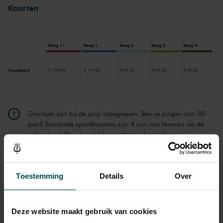
wendingen – niet voor niets won
Play
in 2017 de prestigieuze
Kaarten
Pulitzer Prize.
Rang 1+
Rang 1
Rang 2
Rang 3
Rang 4
Standaard
€ 159,00
€ 119,00
€ 89,00
€ 59,00
€ 29,00
Drankjes zijn bij de prijs inbegrepen. Ben je jonger dan 30
jaar? Eventuele sprintkaarten zijn 4 uur van tevoren via de
online bestelflow beschikbaar.
Meer informatie over
sprintkaarten
Prijzen zijn exclusief transactiekosten: € 5 per bestelling. Wilt
u rolstoelplaatsen bestellen? Mail naar
Toestemming
Details
Over
kassa@concertgebouw.nl of bel de Concertgebouwlijn op
020 – 671 83 45.
Deze website maakt gebruik van cookies