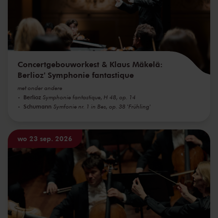
Concertgebouworkest & Klaus Mäkelä:
Berlioz' Symphonie fantastique
met onder andere
Berlioz
Symphonie fantastique, H 48, op. 14
Schumann
Symfonie nr. 1 in Bes, op. 38 'Frühling'
wo 23 sep. 2026