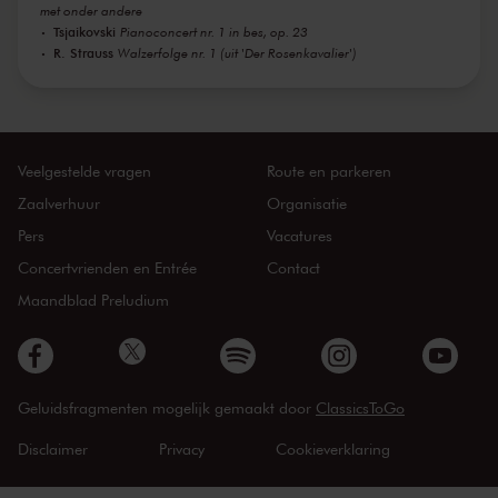
met onder andere
Tsjaikovski
Pianoconcert nr. 1 in bes, op. 23
R. Strauss
Walzerfolge nr. 1 (uit 'Der Rosenkavalier')
Veelgestelde vragen
Route en parkeren
Zaalverhuur
Organisatie
Pers
Vacatures
Concertvrienden en Entrée
Contact
Maandblad Preludium
Geluidsfragmenten mogelijk gemaakt door
ClassicsToGo
Disclaimer
Privacy
Cookieverklaring