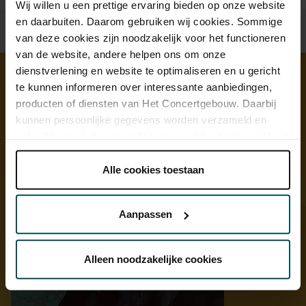
Wij willen u een prettige ervaring bieden op onze website
en daarbuiten. Daarom gebruiken wij cookies. Sommige
van deze cookies zijn noodzakelijk voor het functioneren
van de website, andere helpen ons om onze
dienstverlening en website te optimaliseren en u gericht
te kunnen informeren over interessante aanbiedingen,
Ontdek meer
producten of diensten van Het Concertgebouw. Daarbij
kunnen persoonlijke gegevens worden verzameld en
gebruikt voor het personaliseren van advertenties. U kunt
onder 'aanpassen' zelf welke cookies wij mogen
plaatsen.
Alle cookies toestaan
Lees onze cookieverklaring hier.
Lees onze
privacyverklaring hier.
Aanpassen
Via de
cookieverklaring
op onze website kunt u uw
toestemming op elk moment wijzigen of intrekken.
Alleen noodzakelijke cookies
We werken samen met
32 derden
die uw gegevens