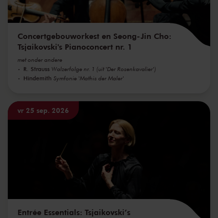
Concertgebouworkest en Seong-Jin Cho:
Tsjaikovski's Pianoconcert nr. 1
met onder andere
R. Strauss
Walzerfolge nr. 1 (uit 'Der Rosenkavalier')
Hindemith
Symfonie 'Mathis der Maler'
vr 25 sep. 2026
Entrée Essentials: Tsjaikovski’s