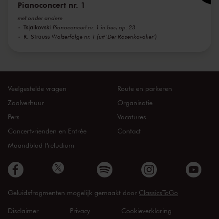
Pianoconcert nr. 1
met onder andere
Tsjaikovski
Pianoconcert nr. 1 in bes, op. 23
R. Strauss
Walzerfolge nr. 1 (uit 'Der Rosenkavalier')
Veelgestelde vragen
Route en parkeren
Zaalverhuur
Organisatie
Pers
Vacatures
Concertvrienden en Entrée
Contact
Maandblad Preludium
Geluidsfragmenten mogelijk gemaakt door
ClassicsToGo
Disclaimer
Privacy
Cookieverklaring