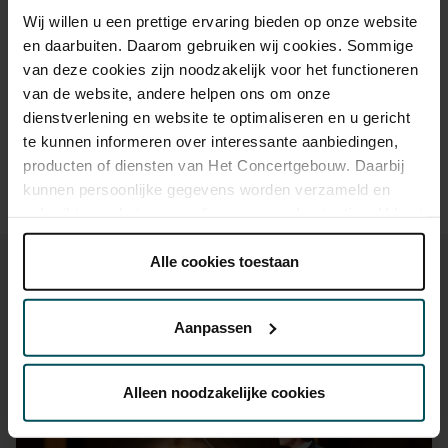
Drankjes zijn bij de prijs inbegrepen. Ben je jonger dan 30
Wij willen u een prettige ervaring bieden op onze website
jaar? Eventuele sprintkaarten zijn 4 uur van tevoren via de
online bestelflow beschikbaar.
Meer informatie over
en daarbuiten. Daarom gebruiken wij cookies. Sommige
sprintkaarten
van deze cookies zijn noodzakelijk voor het functioneren
van de website, andere helpen ons om onze
Prijzen zijn exclusief transactiekosten: € 5 per bestelling. Wilt
dienstverlening en website te optimaliseren en u gericht
u rolstoelplaatsen bestellen? Mail naar
te kunnen informeren over interessante aanbiedingen,
kassa@concertgebouw.nl of bel de Concertgebouwlijn op
020 – 671 83 45.
producten of diensten van Het Concertgebouw. Daarbij
kunnen persoonlijke gegevens worden verzameld en
gebruikt voor het personaliseren van advertenties. U kunt
onder 'aanpassen' zelf welke cookies wij mogen
plaatsen.
Alle cookies toestaan
Lees onze cookieverklaring hier.
Lees onze
privacyverklaring hier.
Aanpassen
Ook iets voor u?
Via de
cookieverklaring
op onze website kunt u uw
toestemming op elk moment wijzigen of intrekken.
Alleen noodzakelijke cookies
wo 16 sep. 2026