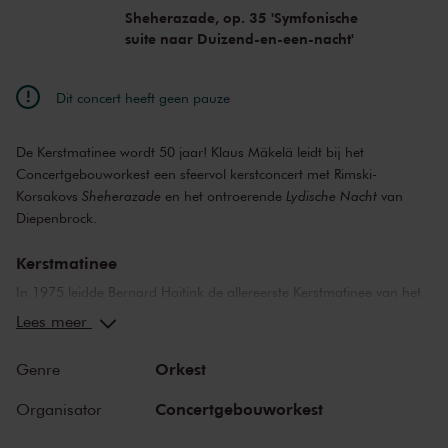
Sheherazade, op. 35 'Symfonische
suite naar Duizend-en-een-nacht'
Dit concert heeft geen pauze
De Kerstmatinee wordt 50 jaar! Klaus Mäkelä leidt bij het
Concertgebouworkest een sfeervol kerstconcert met Rimski-
Korsakovs
Sheherazade
en het ontroerende
Lydische Nacht
van
Diepenbrock.
Kerstmatinee
In 1975 leidde Bernard Haitink de allereerste Kerstmatinee van het
Concertgebouworkest. Sindsdien wordt ieder jaar op Eerste
Lees meer
Kerstdag het kerstconcert van het Concertgebouworkest live vanuit
de Grote Zaal uitgezonden op televisie – vroeger door Eurovisie,
Orkest
Genre
tegenwoordig al jaren door AVROTROS.
Concertgebouworkest
Organisator
Klaus Mäkelä