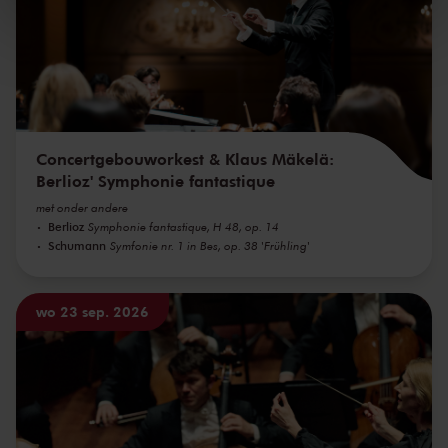
We werken samen met
32 derden
die uw gegevens
kunnen ontvangen en verwerken.
Concertgebouworkest & Klaus Mäkelä:
Berlioz' Symphonie fantastique
met onder andere
Berlioz
Symphonie fantastique, H 48, op. 14
Schumann
Symfonie nr. 1 in Bes, op. 38 'Frühling'
wo 23 sep. 2026