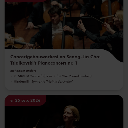
Concertgebouworkest en Seong-Jin Cho:
Tsjaikovski's Pianoconcert nr. 1
met onder andere
R. Strauss
Walzerfolge nr. 1 (uit 'Der Rosenkavalier')
Hindemith
Symfonie 'Mathis der Maler'
vr 25 sep. 2026