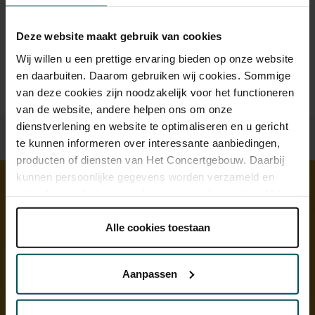
Prijzen zijn exclusief transactiekosten: € 5 per bestelling. Wilt
Deze website maakt gebruik van cookies
u rolstoelplaatsen bestellen? Mail naar
kassa@concertgebouw.nl of bel de Concertgebouwlijn op
Wij willen u een prettige ervaring bieden op onze website
020 – 671 83 45.
en daarbuiten. Daarom gebruiken wij cookies. Sommige
van deze cookies zijn noodzakelijk voor het functioneren
van de website, andere helpen ons om onze
dienstverlening en website te optimaliseren en u gericht
te kunnen informeren over interessante aanbiedingen,
producten of diensten van Het Concertgebouw. Daarbij
kunnen persoonlijke gegevens worden verzameld en
gebruikt voor het personaliseren van advertenties. U kunt
Ontdek meer
onder 'aanpassen' zelf welke cookies wij mogen
plaatsen.
Alle cookies toestaan
Lees onze cookieverklaring hier.
Lees onze
privacyverklaring hier.
Aanpassen
Via de
cookieverklaring
op onze website kunt u uw
toestemming op elk moment wijzigen of intrekken.