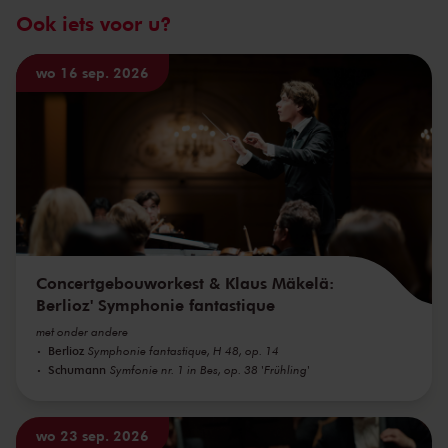
Ook iets voor u?
wo 16 sep. 2026
Concertgebouworkest & Klaus Mäkelä:
Berlioz' Symphonie fantastique
met onder andere
Berlioz
Symphonie fantastique, H 48, op. 14
Schumann
Symfonie nr. 1 in Bes, op. 38 'Frühling'
wo 23 sep. 2026