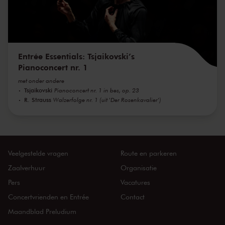
Entrée Essentials: Tsjaikovski’s
Pianoconcert nr. 1
met onder andere
Tsjaikovski
Pianoconcert nr. 1 in bes, op. 23
R. Strauss
Walzerfolge nr. 1 (uit 'Der Rosenkavalier')
Veelgestelde vragen
Route en parkeren
Zaalverhuur
Organisatie
Pers
Vacatures
Concertvrienden en Entrée
Contact
Maandblad Preludium