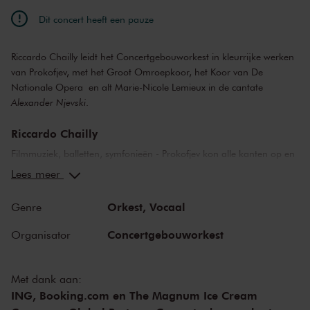
Dit concert heeft een pauze
Riccardo Chailly leidt het Concertgebouworkest in kleurrijke werken
van Prokofjev, met het Groot Omroepkoor, het Koor van De
Nationale Opera en alt Marie-Nicole Lemieux in de cantate
Alexander Njevski
.
Riccardo Chailly
Filmmuziek, balletten, symfonieën - Prokofjev kon alle kanten op en
zat zelden verlegen om pakkende melodieën. De orkesttovenaar
Lees meer
krijgt een erepodium bij Riccardo Chailly met de meeslepende
cantate
Alexander Njevski
, waarin het Concertgebouworkest
Orkest,
Vocaal
Genre
gezelschap krijgt van het Groot Omroepkoor en de gevierde alt
Marie-Nicole Lemieux. Voor de pauze klinkt Prokofjevs avontuurlijke,
Concertgebouworkest
Organisator
veel te onbekende
Vierde symfonie
.
Prokofjev
Met dank aan:
ING, Booking.com en The Magnum Ice Cream
Alexander Njevski
was het resultaat van een bijzondere