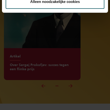
Alleen noodzakelijke cookies
We werken samen met
32 derden
die uw gegevens
kunnen ontvangen en verwerken.
Artikel
Over Sergej Prokofjev: succes tegen
een flinke prijs