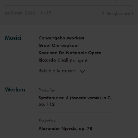
zo 8 mrt. 2026
14:15
Bekijk concert
Musici
Concertgebouworkest
Groot Omroepkoor
Koor van De Nationale Opera
Riccardo Chailly
dirigent
Marie-Nicole Lemieux
alt
Bekijk alle musici
Werken
Prokofjev
Symfonie nr. 4 (tweede versie) in C,
op. 112
Prokofjev
Alexander Njevski, op. 78