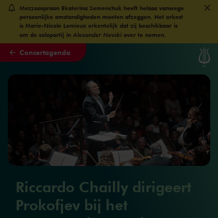
Mezzosopraan Ekaterina Semenchuk heeft helaas vanwege
Naar hoofdcontent
persoonlijke omstandigheden moeten afzeggen. Het orkest
is Marie-Nicole Lemieux erkentelijk dat zij beschikbaar is
Alexander Nevski
om de solopartij in
over te nemen.
Concertagenda
Riccardo Chailly dirigeert
Prokofjev bij het