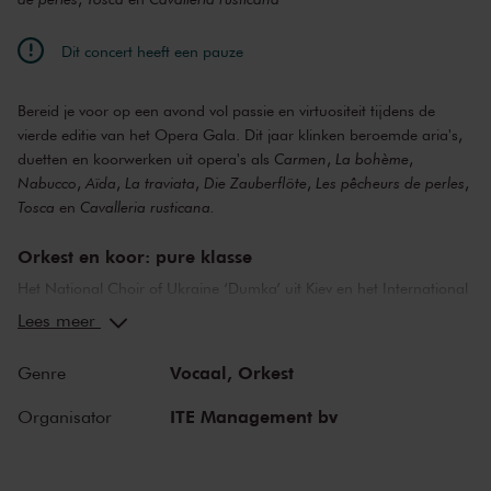
Dit concert heeft een pauze
Bereid je voor op een avond vol passie en virtuositeit tijdens de
vierde editie van het Opera Gala. Dit jaar klinken beroemde aria's,
duetten en koorwerken uit opera's als
Carmen
,
La bohème
,
Nabucco
,
Aïda
,
La traviata
,
Die Zauberflöte
,
Les pêcheurs de perles
,
Tosca
en
Cavalleria rusticana.
Orkest en koor: pure klasse
Het National Choir of Ukraine ‘Dumka’ uit Kiev en het International
Symphony Orchestra (INSO) uit Lviv, onder leiding van dirigent
Lees meer
Raymond Janssen, bundelen opnieuw hun krachten. Na triomfen
met onder andere
Carmina Burana
,
Porgy and Bess in Concert
,
Vocaal,
Orkest
Genre
Symphony of Magic - The Music of Harry Potter Live
en Verdi's
Requiem
beloven ze opnieuw een concert neer te zetten dat u op het
ITE Management bv
Organisator
puntje van uw stoel houdt. Het National Choir of Ukraine ‘Dumka’,
al meer dan een eeuw een bastion van Oekraïense cultuur, staat
bekend om zijn rijke klankkleur en expressieve kracht. Het