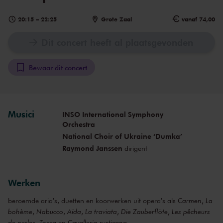
20:15
–
22:25
Grote Zaal
vanaf 74,00
Dit concert heeft al plaatsgevonden
Bewaar dit concert
Musici
INSO International Symphony
Orchestra
National Choir of Ukraine ‘Dumka’
Raymond Janssen
dirigent
Werken
beroemde aria's, duetten en koorwerken uit opera's als
Carmen
,
La
bohème
,
Nabucco
,
Aïda
,
La traviata
,
Die Zauberflöte
,
Les pêcheurs
de perles
,
Tosca
en
Cavalleria rusticana