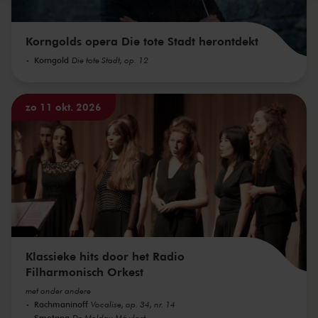
Korngolds opera Die tote Stadt herontdekt
Korngold
Die tote Stadt, op. 12
zo 11 okt. 2026
Klassieke hits door het Radio
Filharmonisch Orkest
met onder andere
Rachmaninoff
Vocalise, op. 34, nr. 14
Smetana
De Moldau Má vlast