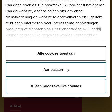
van deze cookies zijn noodzakelijk voor het functioneren
van de website, andere helpen ons om onze
Ontdek meer
dienstverlening en website te optimaliseren en u gericht
te kunnen informeren over interessante aanbiedingen,
producten of diensten van Het Concertgebouw. Daarbij
kunnen persoonlijke gegevens worden verzameld en
gebruikt voor het personaliseren van advertenties. U kunt
onder 'aanpassen' zelf welke cookies wij mogen
plaatsen.
Alle cookies toestaan
Lees onze cookieverklaring hier.
Lees onze
privacyverklaring hier.
Aanpassen
Via de
cookieverklaring
op onze website kunt u uw
toestemming op elk moment wijzigen of intrekken.
Alleen noodzakelijke cookies
We werken samen met
32 derden
die uw gegevens
Artikel
kunnen ontvangen en verwerken.