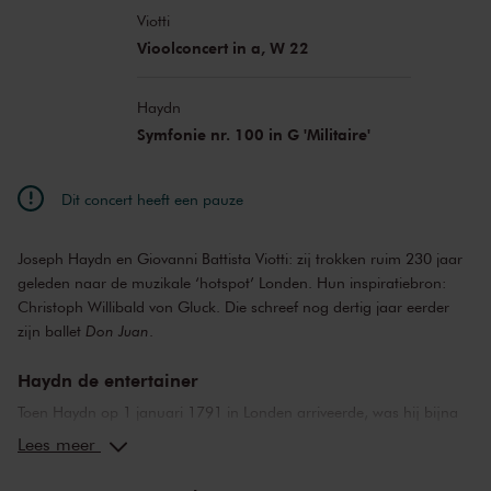
Viotti
Vioolconcert in a, W 22
Haydn
Symfonie nr. 100 in G 'Militaire'
Dit concert heeft een pauze
Joseph Haydn en Giovanni Battista Viotti: zij trokken ruim 230 jaar
geleden naar de muzikale ‘hotspot’ Londen. Hun inspiratiebron:
Christoph Willibald von Gluck. Die schreef nog dertig jaar eerder
zijn ballet
Don Juan
.
Haydn de entertainer
Toen Haydn op 1 januari 1791 in Londen arriveerde, was hij bijna
zestig en een beroemdheid die nog nauwelijks buiten Oostenrijk
Lees meer
was geweest. Tussen 1791 en 1795 gaf hij in Londen concerten,
waarvoor hij twaalf symfonieën componeerde. Haydn was een