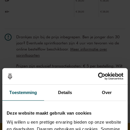
CJP
€ 38,00
€ 38,00
65+
€ 38,00
€ 38,00
Drankjes zijn bij de prijs inbegrepen. Ben je jonger dan 30
jaar? Eventuele sprintkaarten zijn 4 uur van tevoren via de
online bestelflow beschikbaar.
Meer informatie over
sprintkaarten
Prijzen zijn exclusief transactiekosten: € 5 per bestelling. Wilt
u rolstoelplaatsen bestellen? Mail naar
kassa@concertgebouw.nl of bel de Concertgebouwlijn op
020 – 671 83 45.
Toestemming
Details
Over
Deze website maakt gebruik van cookies
Wij willen u een prettige ervaring bieden op onze website
en daarbuiten. Daarom gebruiken wij cookies. Sommige