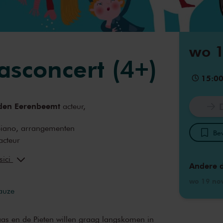
wo 1
asconcert (4+)
15:0
den Eerenbeemt
acteur,
iano, arrangementen
Bew
acteur
s
acteur
sici
contrabas
Andere 
aar
accordeon
wo 19 no
rse
slagwerk
pauze
aas en de Pieten willen graag langskomen in