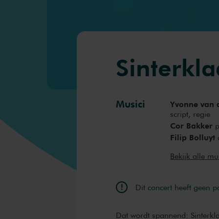
Sinterkla
Musici
Yvonne van 
script, regie
Cor Bakker
p
Filip Bolluyt
Abel Leeman
Bekijk alle mu
Joep Lumeij
Gert Wanten
Marcel Serie
Dit concert heeft geen 
Dat wordt spannend: Sinterkl