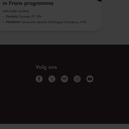
in Frans programma
met onder andere
Poulenc
Sonate, FP 184
Messiaen
Le courlis cendré Catalogue d'oiseaux, I/42
Volg ons