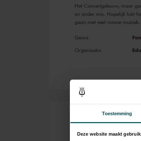
Het Concertgebouw, maar gaat
en ander mis. Hopelijk lukt he
gaan met veel mooie muziek.
Fam
Genre
Edu
Organisator
Toestemming
Kaarten
Deze website maakt gebruik