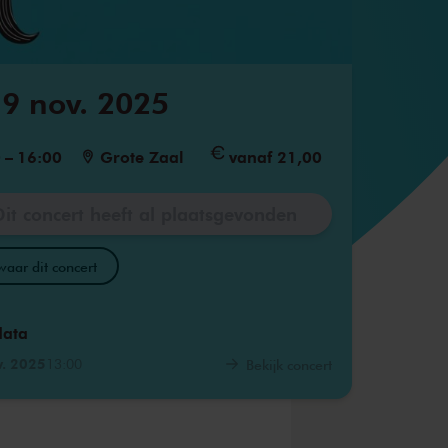
9 nov. 2025
0
–
16:00
Grote Zaal
vanaf 21,00
Dit concert heeft al plaatsgevonden
aar dit concert
data
v. 2025
13:00
Bekijk concert