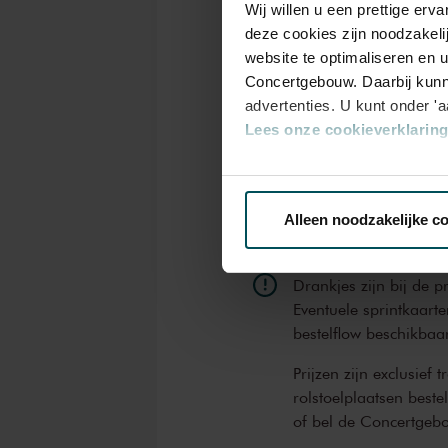
Wij willen u een prettige er
Rang
deze cookies zijn noodzakeli
1
website te optimaliseren en 
Concertgebouw. Daarbij kunn
advertenties. U kunt onder '
Standaard
€ 25,0
Lees onze cookieverklaring 
Kinderen t/m
Via de
cookieverklaring
op o
€ 24,0
12 jaar
Alleen noodzakelijke c
We werken samen met
32 d
Drankjes zijn bij de p
Eventuele sprintkaarte
bestelflow beschikbaa
Prijzen zijn exclusief 
rolstoelplaatsen best
of bel de Concertgeb