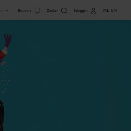
NL
EN
ns
Bewaard
Zoeken
Inloggen