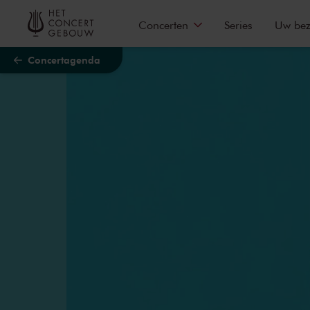
Naar hoofdcontent
Concerten
Series
Uw be
Concertagenda