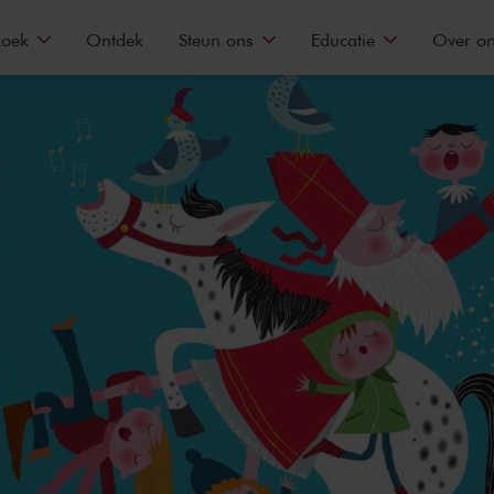
zoek
Ontdek
Steun ons
Educatie
Over o