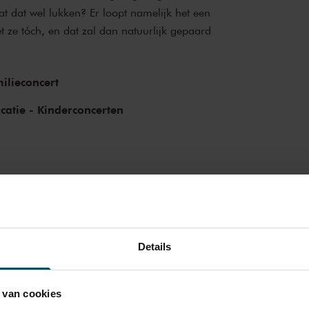
 dat wel lukken? Er loopt namelijk het een
t ze tóch, en dat zal dan natuurlijk gepaard
ilieconcert
catie - Kinderconcerten
Details
 van cookies