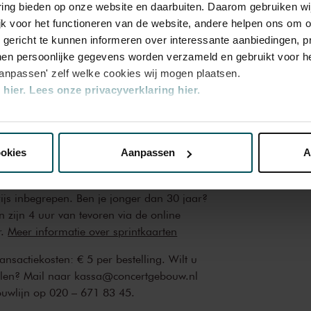
varing bieden op onze website en daarbuiten. Daarom gebruiken 
Rang
Rang
jk voor het functioneren van de website, andere helpen ons om o
2
3
u gericht te kunnen informeren over interessante aanbiedingen, p
en persoonlijke gegevens worden verzameld en gebruikt voor he
aanpassen' zelf welke cookies wij mogen plaatsen.
0
€ 23,00
€ 21,00
hier.
Lees onze privacyverklaring hier.
nze website kunt u uw toestemming op elk moment wijzigen of i
0
€ 22,00
€ 20,00
ookies
Aanpassen
A
erden
die uw gegevens kunnen ontvangen en verwerken.
rijs inbegrepen. Ben je jonger dan 30 jaar?
n zijn 4 uur van tevoren via de online
r.
Meer informatie over sprintkaarten
transactiekosten: € 5 per bestelling. Wilt u
ellen? Mail naar kassa@concertgebouw.nl
ouwlijn op 020 – 671 83 45.