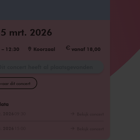
5 mrt. 2026
0
–
12:30
Koorzaal
vanaf 18,00
Dit concert heeft al plaatsgevonden
aar dit concert
data
. 2026
09:30
Bekijk concert
. 2026
15:00
Bekijk concert