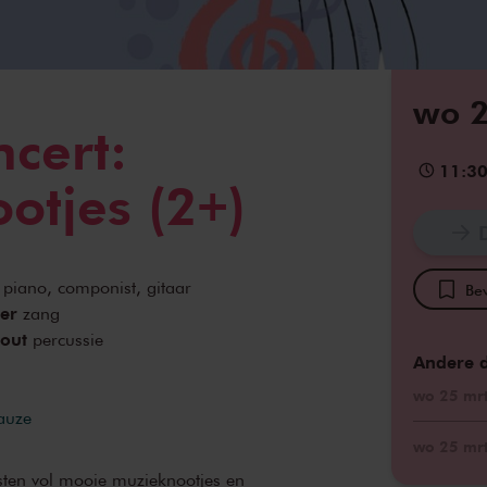
wo 2
ncert:
11:3
otjes (2+)
piano, componist, gitaar
Bew
ter
zang
out
percussie
Andere 
wo 25 mrt
pauze
wo 25 mrt
nsten vol mooie muzieknootjes en