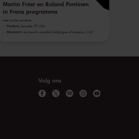
Martin Fröst en Roland Pontinen
in Frans programma
met onder andere
Poulenc
Sonate, FP 184
Messiaen
Le courlis cendré Catalogue d'oiseaux, I/42
Volg ons