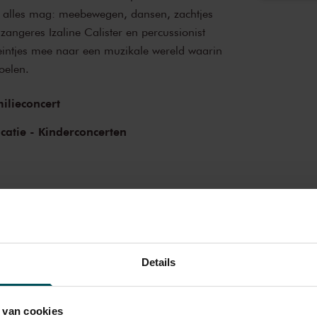
n alles mag: meebewegen, dansen, zachtjes
 zangeres Izaline Calister en percussionist
ntjes mee naar een muzikale wereld waarin
voelen.
ilieconcert
catie - Kinderconcerten
Details
 van cookies