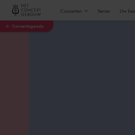
Naar hoofdcontent
Concerten
Series
Uw be
Concertagenda