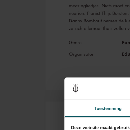
meezingliedjes. Niets moet e
neuriën. Pianist Thijs Borsten,
Danny Rombout nemen de klei
ze zich allemaal thuis zullen 
Fam
Genre
Edu
Organisator
Toestemming
Kaarten
Deze website maakt gebruik