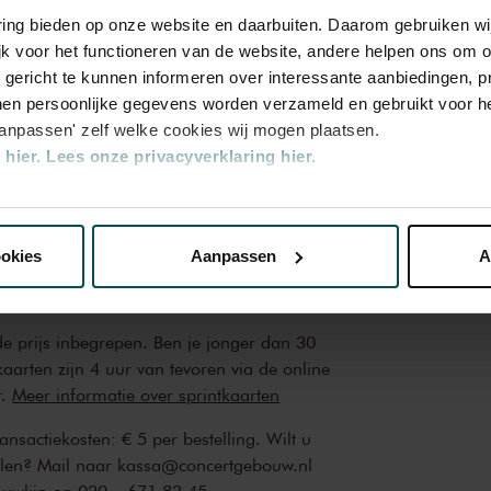
varing bieden op onze website en daarbuiten. Daarom gebruiken 
jk voor het functioneren van de website, andere helpen ons om o
rd
u gericht te kunnen informeren over interessante aanbiedingen, p
en persoonlijke gegevens worden verzameld en gebruikt voor he
aanpassen' zelf welke cookies wij mogen plaatsen.
hier.
Lees onze privacyverklaring hier.
nze website kunt u uw toestemming op elk moment wijzigen of i
ookies
Aanpassen
A
erden
die uw gegevens kunnen ontvangen en verwerken.
 de prijs inbegrepen. Ben je jonger dan 30
kaarten zijn 4 uur van tevoren via de online
r.
Meer informatie over sprintkaarten
transactiekosten: € 5 per bestelling. Wilt u
ellen? Mail naar kassa@concertgebouw.nl
ouwlijn op 020 – 671 83 45.