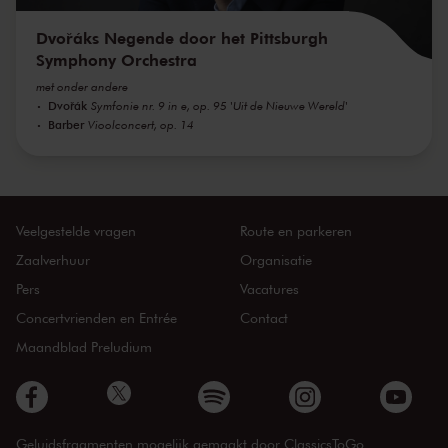
Dvořáks Negende door het Pittsburgh
Symphony Orchestra
met onder andere
Dvořák
Symfonie nr. 9 in e, op. 95 'Uit de Nieuwe Wereld'
Barber
Vioolconcert, op. 14
Veelgestelde vragen
Route en parkeren
Zaalverhuur
Organisatie
Pers
Vacatures
Concertvrienden en Entrée
Contact
Maandblad Preludium
Geluidsfragmenten mogelijk gemaakt door
ClassicsToGo