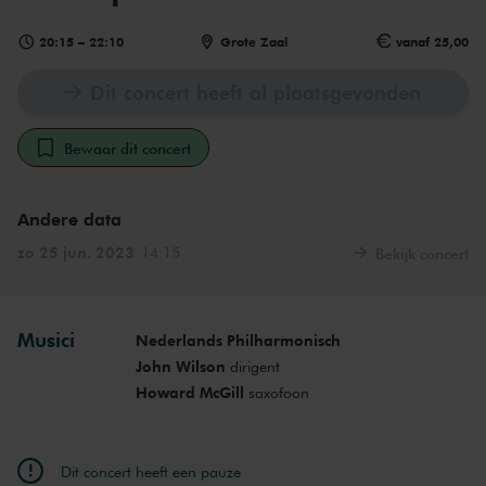
20:15
–
22:10
Grote Zaal
vanaf 25,00
Dit concert heeft al plaatsgevonden
Bewaar dit concert
Andere data
zo 25 jun. 2023
14:15
Bekijk concert
Musici
Nederlands Philharmonisch
John Wilson
dirigent
Howard McGill
saxofoon
Dit concert heeft een pauze