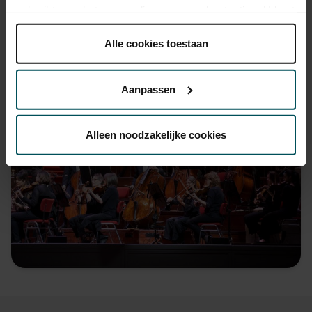
gebruikt voor het personaliseren van advertenties. U kunt
onder 'aanpassen' zelf welke cookies wij mogen
plaatsen.
Alle cookies toestaan
Lees onze cookieverklaring hier.
Lees onze
privacyverklaring hier.
Aanpassen
Via de
cookieverklaring
op onze website kunt u uw
toestemming op elk moment wijzigen of intrekken.
Alleen noodzakelijke cookies
We werken samen met
32 derden
die uw gegevens
kunnen ontvangen en verwerken.