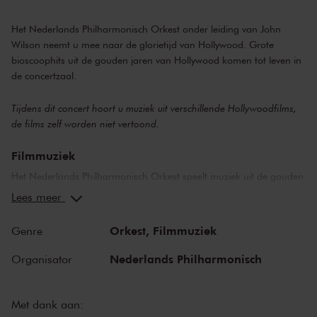
Het Nederlands Philharmonisch Orkest onder leiding van John
Wilson neemt u mee naar de glorietijd van Hollywood. Grote
bioscoophits uit de gouden jaren van Hollywood komen tot leven in
de concertzaal.
Tijdens dit concert hoort u muziek uit verschillende Hollywoodfilms,
de films zelf worden niet vertoond.
Filmmuziek
Het Nederlands Philharmonisch Orkest speelt muziek uit de gouden
jaren van Hollywood: van de komische avonturen van Tom en Jerry
Lees meer
tot het historische spektakel van
Ben-Hur
. Het wordt zwijmelen en
nagelbijten, want ook zonder bewegend beeld roept de filmmuziek
Orkest,
Filmmuziek
Genre
uit bijvoorbeeld
Kings Row
(1942) en
The Adventures of Robin Hood
(1938) van Korngold en
Gone with the Wind
(1939) van Max Steiner
Nederlands Philharmonisch
Organisator
direct romantiek, drama en spanning op.
John Wilson dirigeert eigen arrangementen
Met dank aan: