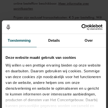
online bestelflow beschikbaar.
Meer informatie over
sprintkaarten
Prijzen zijn exclusief transactiekosten: € 5 per bestelling. Wilt
u rolstoelplaatsen bestellen? Mail naar
kassa@concertgebouw.nl of bel de Concertgebouwlijn op
020 – 671 83 45.
Toestemming
Details
Over
Deze website maakt gebruik van cookies
Wij willen u een prettige ervaring bieden op onze website
en daarbuiten. Daarom gebruiken wij cookies. Sommige
Beeld en geluid
van deze cookies zijn noodzakelijk voor het functioneren
van de website, andere helpen ons om onze
dienstverlening en website te optimaliseren en u gericht
te kunnen informeren over interessante aanbiedingen,
producten of diensten van Het Concertgebouw. Daarbij
kunnen persoonlijke gegevens worden verzameld en