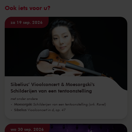
Ook iets voor u?
za 19 sep. 2026
Sibelius’ Vioolconcert & Moesorgski's
Schilderijen van een tentoonstelling
met onder andere
Moesorgski
Schilderijen van een tentoonstelling (ork. Ravel)
Sibelius
Vioolconcert in d, op. 47
wo 30 sep. 2026