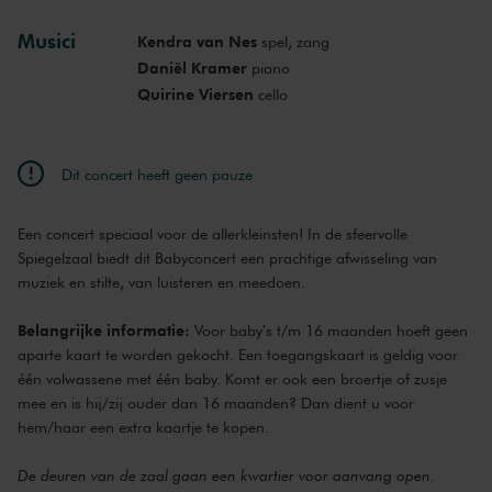
Musici
Kendra van Nes
spel, zang
ma 6 feb. 2023
09:30
Bekijk concert
Daniël Kramer
piano
Quirine Viersen
cello
ma 6 feb. 2023
10:30
Bekijk concert
ma 6 feb. 2023
11:30
Bekijk concert
Dit concert heeft geen pauze
ma 24 apr.
09:30
Bekijk concert
2023
Een concert speciaal voor de allerkleinsten! In de sfeervolle
ma 24 apr.
10:30
Bekijk concert
2023
Spiegelzaal biedt dit Babyconcert een prachtige afwisseling van
muziek en stilte, van luisteren en meedoen.
ma 24 apr.
11:30
Bekijk concert
2023
Belangrijke informatie:
Voor baby's t/m 16 maanden hoeft geen
aparte kaart te worden gekocht. Een toegangskaart is geldig voor
één volwassene met één baby. Komt er ook een broertje of zusje
mee en is hij/zij ouder dan 16 maanden? Dan dient u voor
hem/haar een extra kaartje te kopen.
De deuren van de zaal gaan een kwartier voor aanvang open.