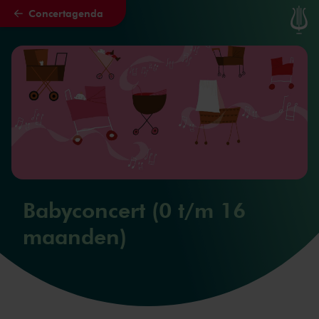
Concertagenda
Naar hoofdcontent
Babyconcert (0 t/m 16
maanden)