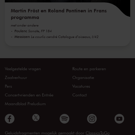
Martin Fröst en Roland Pontinen in Frans
programma
met onder andere
Poulenc
Sonate, FP 184
Messiaen
Le courlis cendré Catalogue d'oiseaux, I/42
Veelgestelde vragen
Route en parkeren
Zaalverhuur
Organisatie
Pers
Vacatures
Concertvrienden en Entrée
Contact
Maandblad Preludium
Geluidsfragmenten mogelijk gemaakt door
ClassicsToGo