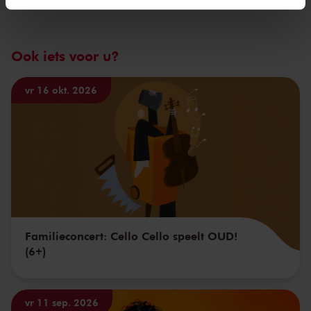
We werken samen met
32 derden
die uw gegevens
kunnen ontvangen en verwerken.
Ook iets voor u?
vr 16 okt. 2026
Familieconcert: Cello Cello speelt OUD!
(6+)
vr 11 sep. 2026