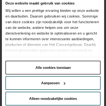
Rang Standaard
Deze website maakt gebruik van cookies
Wij willen u een prettige ervaring bieden op onze website
Standaard
€ 21,50
en daarbuiten. Daarom gebruiken wij cookies. Sommige
van deze cookies zijn noodzakelijk voor het functioneren
Online sprint tot 30 jaar
€ 16,00
van de website, andere helpen ons om onze
dienstverlening en website te optimaliseren en u gericht
te kunnen informeren over interessante aanbiedingen,
Drankjes zijn niet bij de prijs inbegrepen. Ben je jonger dan
producten of diensten van Het Concertgebouw. Daarbij
30 jaar? Eventuele sprintkaarten zijn 4 uur van tevoren via de
kunnen persoonlijke gegevens worden verzameld en
online bestelflow beschikbaar.
Meer informatie over
gebruikt voor het personaliseren van advertenties. U kunt
sprintkaarten
onder 'aanpassen' zelf welke cookies wij mogen
Prijzen zijn exclusief transactiekosten: € 5 per bestelling. Wilt
plaatsen.
Alle cookies toestaan
u rolstoelplaatsen bestellen? Mail naar
Lees onze cookieverklaring hier.
Lees onze
kassa@concertgebouw.nl of bel de Concertgebouwlijn op
privacyverklaring hier.
020 – 671 83 45.
Aanpassen
Via de
cookieverklaring
op onze website kunt u uw
toestemming op elk moment wijzigen of intrekken.
Alleen noodzakelijke cookies