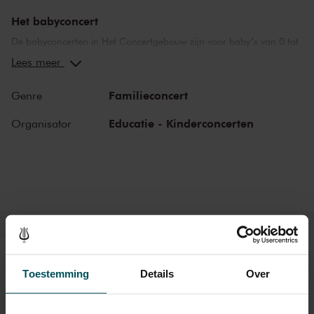
Het babyconcert
De babyconcerten in Het Concertgebouw zijn voor baby’s van 0 tot
en met 16 maanden. Deze concerten bieden een prachtige
Lees meer
afwisseling van mooie klassieke muziek, stilte, klankkleuren,
luisteren en interactie. Rustgevend, maar tegelijk ook een actieve
Familieconcert
Genre
ervaring voor de allerjongsten. Het is verrassend leuk om te zien
hoe kleine kinderen reageren en meedoen met de muziek!
Educatie - Kinderconcerten
Organisator
Kaarten
Toestemming
Details
Over