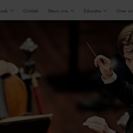
zoek
Ontdek
Steun ons
Educatie
Over o