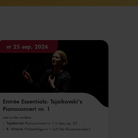
vr 25 sep. 2026
Entrée Essentials: Tsjaikovski’s
Pianoconcert nr. 1
met onder andere
Tsjaikovski
Pianoconcert nr. 1 in bes, op. 23
R. Strauss
Walzerfolge nr. 1 (uit 'Der Rosenkavalier')