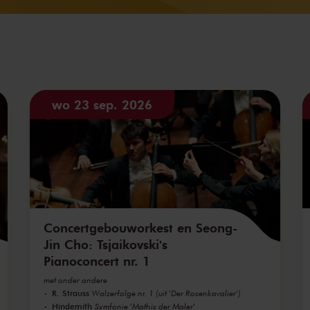
wo 23 sep. 2026
Concertgebouworkest en Seong-
Jin Cho: Tsjaikovski's
Pianoconcert nr. 1
met onder andere
R. Strauss
Walzerfolge nr. 1 (uit 'Der Rosenkavalier')
Hindemith
Symfonie 'Mathis der Maler'