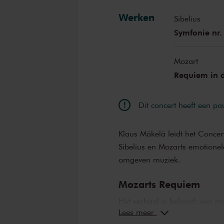
Benjamin Ap
Werken
Sibelius
Symfonie nr. 
Mozart
Requiem in 
Dit concert heeft een pa
Klaus Mäkelä leidt het Conce
Sibelius en Mozarts emotione
omgeven muziek.
Mozarts Requiem
Het verhaal is bekend: een m
Lees meer
Mozart een requiem te compo