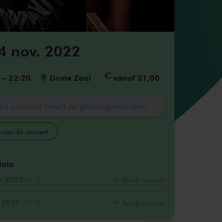
4 nov. 2022
5
–
22:20
Grote Zaal
vanaf 31,00
Dit concert heeft al plaatsgevonden
aar dit concert
data
v. 2022
20:15
Bekijk concert
. 2022
20:15
Bekijk concert