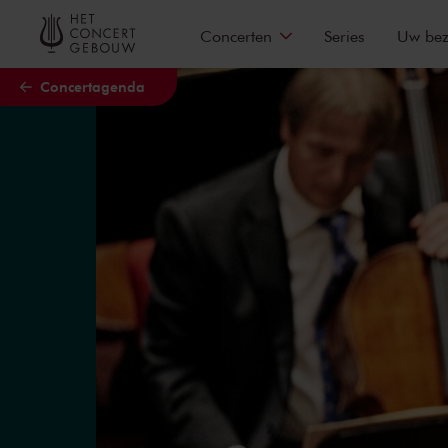
Naar hoofdcontent
Concerten
Series
Uw be
Concertagenda