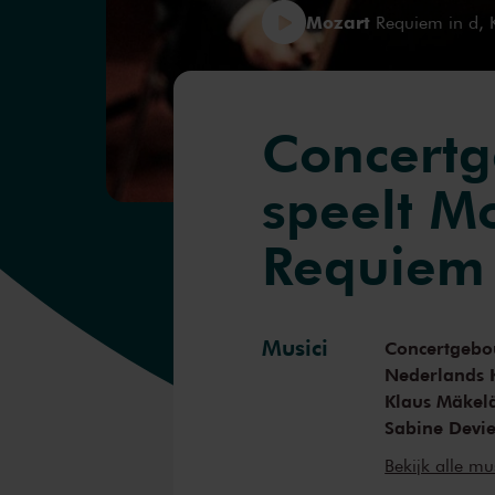
Mozart
Requiem in d, 
Concert
speelt M
Requiem
Musici
Concertgebo
Nederlands
Klaus Mäkel
Sabine Devie
Sasha Cook
Bekijk alle mu
Julian Préga