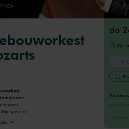
KV 626
do 2
gebouworkest
20:1
ozarts
Bew
uworkest
Andere 
 Kamerkoor
ä
wo 23 no
dirigent
ilhe
sopraan
vr 25 nov
e
mezzosopraan
sici
rdien
tenor