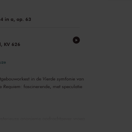
pl
bariton
4 in a, op. 63
d, KV 626
uze
rtgebouworkest in de
Vierde symfonie
van
le
Requiem
: fascinerende, met speculatie
ysterieuze anonieme opdrachtgever vroeg
neren. De doodzieke Mozart overleed