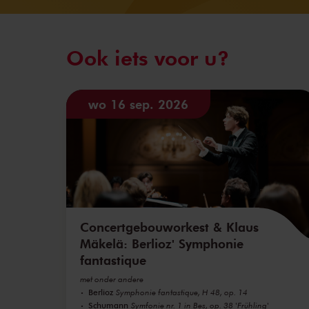
Ook iets voor u?
wo 16 sep. 2026
Concertgebouworkest & Klaus
Mäkelä: Berlioz' Symphonie
fantastique
met onder andere
Berlioz
Symphonie fantastique, H 48, op. 14
Schumann
Symfonie nr. 1 in Bes, op. 38 'Frühling'