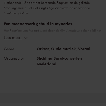
Netherlands. U hoort het beroemde
Requiem
en de geliefde
Krönungsmesse
. Tot slot zingt Olga Zinovieva de concertaria
Exsultate, jubilate
.
Een meesterwerk gehuld in mysteries.
Het
Requiem
van Mozart werd door de film
Amadeus
bekend bij het
grote publiek en is misschien wel het meest indrukwekkende werk
Lees meer
van deze jonggestorven componist. Mozart schreef het vlak voor
zijn dood, in opdracht van een anonieme opdrachtgever. Het
Orkest,
Oude muziek,
Vocaal
Genre
Requiem
roept gevoelens van rouw, angst en verdriet op, maar
tegelijk ook hoop en schoonheid. De musici bespelen authentieke
Stichting Barokconcerten
Organisator
instrumenten uit de tijd van Mozart. In de Grote Zaal van Het
Nederland
Koninklijk Concertgebouw Amsterdam brengt The Bach Choir &
Orchestra of the Netherlands deze eeuwenoude muziek weer tot
leven.
Krönungsmesse
De feestelijke
Krönungsmesse
laat een heel andere Mozart horen.
De aartsbisschop bepaalde bij de kroning van de koning van de
Bohemen dat de mis niet langer dan 30 minuten mocht duren.