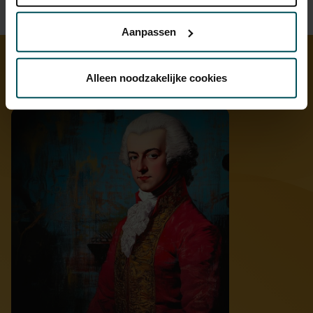
Lees onze cookieverklaring hier.
Lees onze
privacyverklaring hier.
Aanpassen
Via de
cookieverklaring
op onze website kunt u uw
toestemming op elk moment wijzigen of intrekken.
Alleen noodzakelijke cookies
Ontdek meer
We werken samen met
32 derden
die uw gegevens
kunnen ontvangen en verwerken.