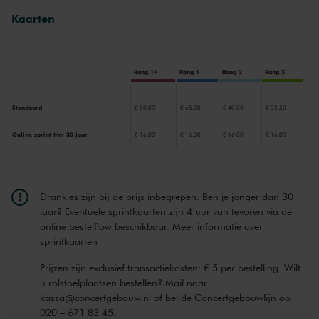
Ondanks, of misschien wel juist door deze beperking, straalt de mis
Kaarten
van vitaliteit en energie.
Exsultate Jubilate
Rang 1+
Rang 1
Rang 2
Rang 3
Mozarts concertaria
Exsultate, jubilate
wordt vertolkt door Olga
Zinovieva. De Russische sopraan maakt furore op grote
Standaard
€ 80,00
€ 65,00
€ 40,00
€ 32,50
concertpodia en wordt geprezen vanwege haar enorme
stemomvang met een bereik van twee octaven en unieke timbre.
Online sprint t/m 30 jaar
€ 16,00
€ 16,00
€ 16,00
€ 16,00
Met haar prachtige stem in combinatie met een elegante stijl en
allure weet ze en groot publiek te raken. Al deze eigenschappen
vormen de perfecte basis voor het uitvoeren van dit veeleisende
repertoire van Wolfgang Amadeus Mozart.
Drankjes zijn bij de prijs inbegrepen. Ben je jonger dan 30
jaar? Eventuele sprintkaarten zijn 4 uur van tevoren via de
online bestelflow beschikbaar.
Meer informatie over
sprintkaarten
Prijzen zijn exclusief transactiekosten: € 5 per bestelling. Wilt
u rolstoelplaatsen bestellen? Mail naar
kassa@concertgebouw.nl of bel de Concertgebouwlijn op
020 – 671 83 45.