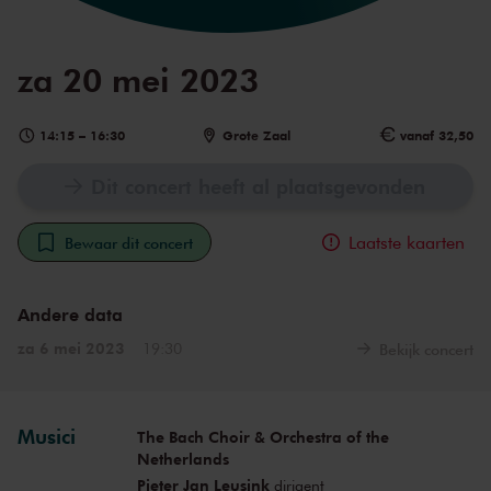
za 20 mei 2023
14:15
–
16:30
Grote Zaal
vanaf 32,50
Dit concert heeft al plaatsgevonden
Laatste kaarten
Bewaar dit concert
Andere data
za 6 mei 2023
19:30
Bekijk concert
Musici
The Bach Choir & Orchestra of the
Netherlands
Pieter Jan Leusink
dirigent