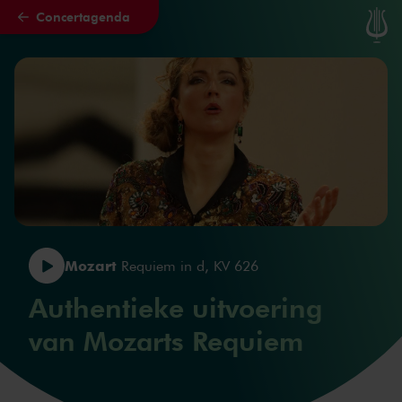
Concertagenda
Naar hoofdcontent
Mozart
Requiem in d, KV 626
Authentieke uitvoering
van Mozarts Requiem