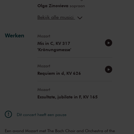
Olga Zinovieva
sopraan
Melina Meschkat
alt
Bekijk alle musici
Martinus Leusink
tenor
Thilo Dahlmann
bas
Werken
Mozart
Mis in C, KV 317
'Krönungsmesse'
Mozart
Requiem in d, KV 626
Mozart
Exsultate, jubilate in F, KV 165
Dit concert heeft een pauze
Een avond Mozart met The Bach Choir and Orchestra of the