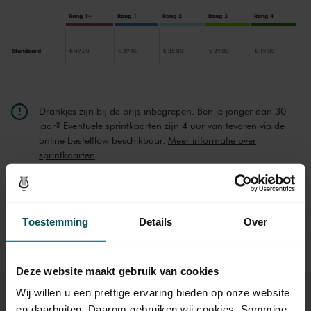
Rang 1+
Rang 1
Rang 2
Rang 3
Rang 4
Standaard
€ 49,00
€ 39,00
€ 35,00
€ 29,00
€ 19,00
Drankjes zijn bij de prijs inbegrepen. Ben je jonger dan 30
jaar? Eventuele sprintkaarten zijn 4 uur van tevoren via de
online bestelflow beschikbaar.
Meer informatie over
sprintkaarten
Prijzen zijn exclusief transactiekosten: € 5 per bestelling. Wilt
u rolstoelplaatsen bestellen? Mail naar
kassa@concertgebouw.nl of bel de Concertgebouwlijn op
Toestemming
Details
Over
020 – 671 83 45.
Deze website maakt gebruik van cookies
Wij willen u een prettige ervaring bieden op onze website
en daarbuiten. Daarom gebruiken wij cookies. Sommige