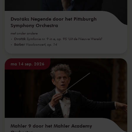
Dvořáks Negende door het Pittsburgh
Symphony Orchestra
met onder andere
Dvořák
Symfonie nr. 9 in e, op. 95 'Uit de Nieuwe Wereld'
Barber
Vioolconcert, op. 14
ma 14 sep. 2026
Mahler 9 door het Mahler Academy