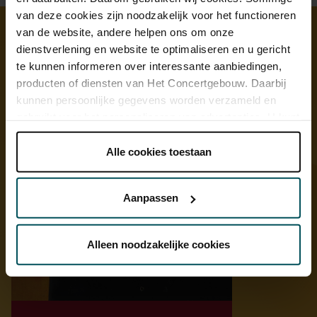
van deze cookies zijn noodzakelijk voor het functioneren
van de website, andere helpen ons om onze
dienstverlening en website te optimaliseren en u gericht
Ontdek meer
te kunnen informeren over interessante aanbiedingen,
producten of diensten van Het Concertgebouw. Daarbij
kunnen persoonlijke gegevens worden verzameld en
gebruikt voor het personaliseren van advertenties. U kunt
onder 'aanpassen' zelf welke cookies wij mogen
plaatsen.
Alle cookies toestaan
Lees onze cookieverklaring hier.
Lees onze
privacyverklaring hier.
Aanpassen
Via de
cookieverklaring
op onze website kunt u uw
toestemming op elk moment wijzigen of intrekken.
Alleen noodzakelijke cookies
We werken samen met
32 derden
die uw gegevens
kunnen ontvangen en verwerken.