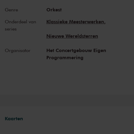
Inmiddels heeft de Venezolaanse musicus een nieuw exemplaar,
Orkest
Genre
maar deze geschiedenis zegt alles over haar jarenlange toewijding
aan dit virtuoze meesterwerk.
Klassieke Meesterwerken,
Onderdeel van
series
Bruckner Symfonie nr. 4
Nieuwe Wereldsterren
Bruckners
Vierde symfonie
, de ‘Romantische’, is een van zijn
geliefdste. Vanaf het eerste hoornsignaal tot aan het magistrale
Het Concertgebouw Eigen
Organisator
slotakkoord spreekt deze muziek onmiddellijk aan. Lange
Programmering
melodische lijnen, harmonische vrijheid en een rijke instrumentatie
kenmerken het vierdelige werk, dat een parel vormt binnen
Bruckners oeuvre. De uitvoering is in handen van het Noord
Nederlands Orkest en zijn recent aangetreden chef-dirigent Eivind
Gullberg Jensen.
Kaarten