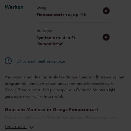
Werken
Grieg
Pianoconcert in a, op. 16
Bruckner
Symfonie nr. 4 in Es
'Romantische'
Dit concert heeft een pauze
Vanavond staat de magistrale
Vierde symfonie
van Bruckner op het
programma. Samen met een ander romantisch meesterwerk:
Griegs
Pianoconcert
. Het pianospel van Gabriela Montero lijkt
geschapen voor dit virtuozenstuk.
Gabriela Montero in Griegs Pianoconcert
Sinds haar elfde speelt Gabriela Montero het
Pianoconcert
van
Grieg. De bladmuziek die ze als kind gebruikte ging zo’n drie
Lees meer
decennia mee, ze had ’m beplakt met kinderstickers in de kantlijn.