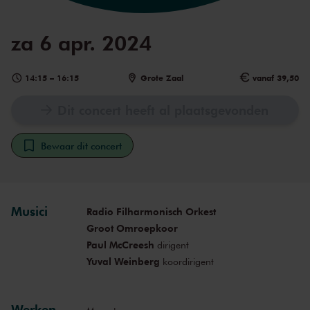
za 6 apr. 2024
14:15
–
16:15
Grote Zaal
vanaf 39,50
Dit concert heeft al plaatsgevonden
Bewaar dit concert
Musici
Radio Filharmonisch Orkest
Groot Omroepkoor
Paul McCreesh
dirigent
Yuval Weinberg
koordirigent
Werken