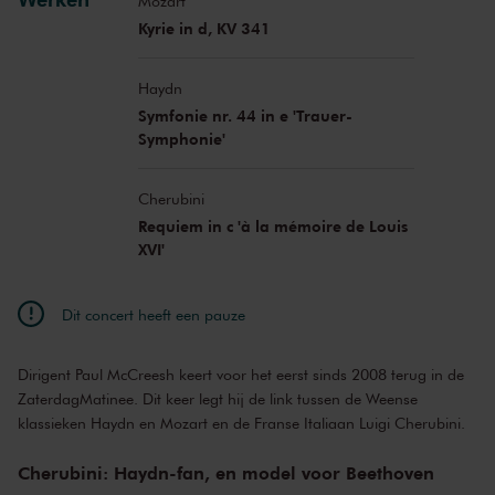
Mozart
Kyrie in d, KV 341
Haydn
Symfonie nr. 44 in e 'Trauer-
Symphonie'
Cherubini
Requiem in c 'à la mémoire de Louis
XVI'
Dit concert heeft een pauze
Dirigent Paul McCreesh keert voor het eerst sinds 2008 terug in de
ZaterdagMatinee. Dit keer legt hij de link tussen de Weense
klassieken Haydn en Mozart en de Franse Italiaan Luigi Cherubini.
Cherubini: Haydn-fan, en model voor Beethoven