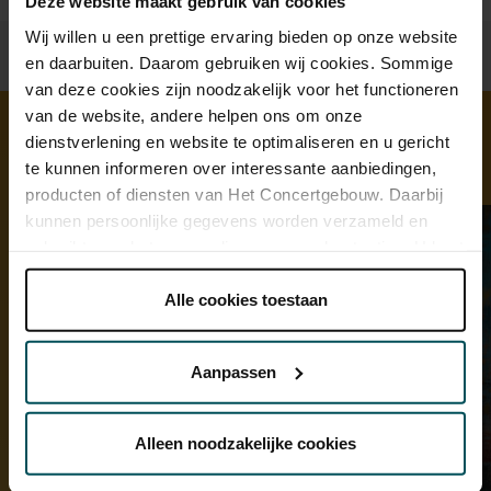
Deze website maakt gebruik van cookies
Wij willen u een prettige ervaring bieden op onze website
en daarbuiten. Daarom gebruiken wij cookies. Sommige
van deze cookies zijn noodzakelijk voor het functioneren
van de website, andere helpen ons om onze
dienstverlening en website te optimaliseren en u gericht
te kunnen informeren over interessante aanbiedingen,
Ontdek meer
producten of diensten van Het Concertgebouw. Daarbij
kunnen persoonlijke gegevens worden verzameld en
gebruikt voor het personaliseren van advertenties. U kunt
onder 'aanpassen' zelf welke cookies wij mogen
plaatsen.
Alle cookies toestaan
Lees onze cookieverklaring hier.
Lees onze
privacyverklaring hier.
Aanpassen
Via de
cookieverklaring
op onze website kunt u uw
toestemming op elk moment wijzigen of intrekken.
Alleen noodzakelijke cookies