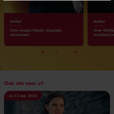
We werken samen met
32 derden
die uw gegevens
kunnen ontvangen en verwerken.
Artikel
Artikel
Over Joseph Haydn: klassieke
Over Wolfg
vernieuwer
muzikaal w
Ook iets voor u?
za 12 sep. 2026