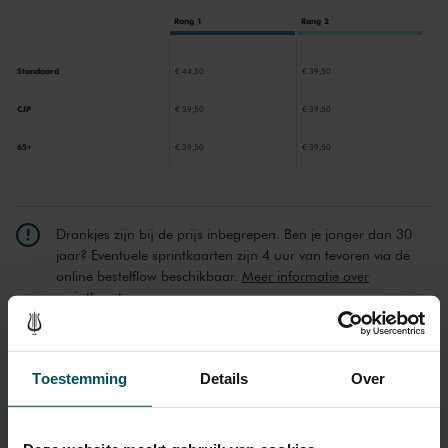
Rang 1
Rang 2
Standaard
€ 44,50
€ 39,50
CJP
€ 39,50
€ 39,50
65+
€ 39,50
€ 39,50
Drankjes zijn bij de prijs inbegrepen. Ben je jonger dan 30
jaar? Eventuele sprintkaarten zijn 4 uur van tevoren via de
online bestelflow beschikbaar.
Meer informatie over
sprintkaarten
Prijzen zijn exclusief transactiekosten: € 5 per bestelling. Wilt
u rolstoelplaatsen bestellen? Mail naar
kassa@concertgebouw.nl of bel de Concertgebouwlijn op
Toestemming
Details
Over
020 – 671 83 45.