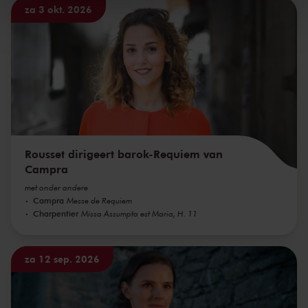
za 3 okt. 2026
kunnen ontvangen en verwerken.
Rousset dirigeert barok-Requiem van
Campra
met onder andere
Campra
Messe de Requiem
Charpentier
Missa Assumpta est Maria, H. 11
za 12 sep. 2026