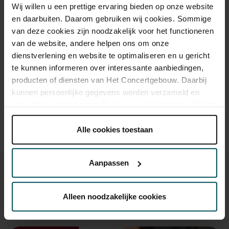
Wij willen u een prettige ervaring bieden op onze website
en daarbuiten. Daarom gebruiken wij cookies. Sommige
van deze cookies zijn noodzakelijk voor het functioneren
Drankjes zijn bij de prijs inbegrepen. Ben je jonger dan 30
van de website, andere helpen ons om onze
jaar? Eventuele sprintkaarten zijn 4 uur van tevoren via de
online bestelflow beschikbaar.
Meer informatie over
dienstverlening en website te optimaliseren en u gericht
sprintkaarten
te kunnen informeren over interessante aanbiedingen,
producten of diensten van Het Concertgebouw. Daarbij
Prijzen zijn exclusief transactiekosten: € 5 per bestelling. Wilt
kunnen persoonlijke gegevens worden verzameld en
u rolstoelplaatsen bestellen? Mail naar
gebruikt voor het personaliseren van advertenties. U kunt
kassa@concertgebouw.nl of bel de Concertgebouwlijn op
onder 'aanpassen' zelf welke cookies wij mogen
020 – 671 83 45.
plaatsen.
Alle cookies toestaan
Lees onze cookieverklaring hier.
Lees onze
privacyverklaring hier.
Aanpassen
Via de
cookieverklaring
op onze website kunt u uw
toestemming op elk moment wijzigen of intrekken.
Alleen noodzakelijke cookies
Ook iets voor u?
We werken samen met
32 derden
die uw gegevens