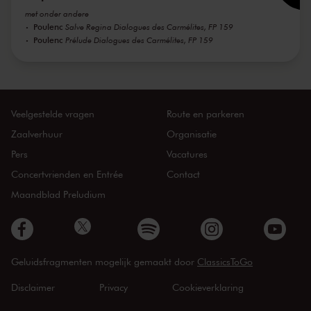
met onder andere
Poulenc
Salve Regina Dialogues des Carmélites, FP 159
Poulenc
Prélude Dialogues des Carmélites, FP 159
Veelgestelde vragen
Route en parkeren
Zaalverhuur
Organisatie
Pers
Vacatures
Concertvrienden en Entrée
Contact
Maandblad Preludium
Geluidsfragmenten mogelijk gemaakt door
ClassicsToGo
Disclaimer
Privacy
Cookieverklaring