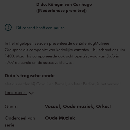
Chelsea Zurflüh
sopraan (Menalippe)
Dido, Königin von Carthago
Raphael Höhn
tenor (Achates/Disalces)
((Nederlandse première))
Dit concert heeft een pauze
In het afgelopen seizoen presenteerde de ZaterdagMatinee
Graupner als componist van kerkelijke cantates – hij schreef er ruim
1400. Maar hij componeerde ook acht opera’s, waarvan
Dido
in
1707 de eerste en de succesvolste was.
Dido’s tragische einde
Net als eerder bij Cavalli en Purcell, en later Berlioz, is het verhaal
bij Christoph Graupner gebaseerd op de ongelukkige liefde tussen
Lees meer
de Trojaanse held Aeneas en koningin Dido, die over Carthago
regeert. Het tragische einde, met de zelfdoding van Dido, was
Vocaal,
Oude muziek,
Orkest
Genre
eigenlijk ongebruikelijk. Al haar aria’s staan niet toevallig in een
mineur-toonsoort. Graupners versie is een Duitstalige opera, maar
Oude Muziek
Onderdeel van
dan wel doorspekt met zestien virtuoze Italiaanse aria’s, duetten en
serie
ensembles, iets wat in zijn tijd niet ongebruikelijk was.