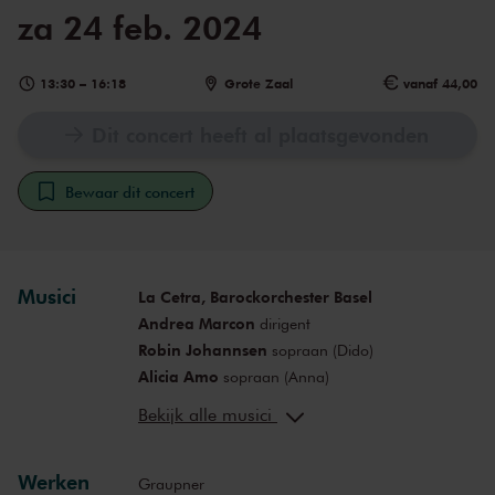
za 24 feb. 2024
13:30
–
16:18
Grote Zaal
vanaf 44,00
Dit concert heeft al plaatsgevonden
Bewaar dit concert
Musici
La Cetra, Barockorchester Basel
Andrea Marcon
dirigent
Robin Johannsen
sopraan (Dido)
Alicia Amo
sopraan (Anna)
Emiliano Gonzalez Toro
tenor
Bekijk alle musici
(Aeneas)
Andreas Wolf
bas (Hiarbas/Elgabal)
José Antonio López
Werken
bariton (Juba)
Graupner