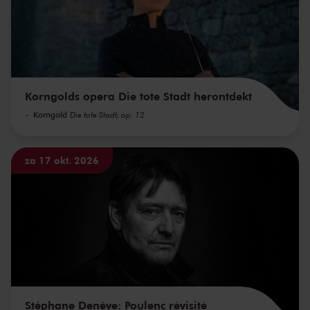
Korngolds opera Die tote Stadt herontdekt
Korngold
Die tote Stadt, op. 12
za 17 okt. 2026
Stéphane Denève: Poulenc révisité