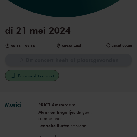
di 21 mei 2024
20:15
–
22:15
Grote Zaal
vanaf 29,00
Dit concert heeft al plaatsgevonden
Bewaar dit concert
Musici
PRJCT Amsterdam
Maarten Engeltjes
dirigent,
countertenor
Lenneke Ruiten
sopraan
Rolando Villazón
tenor