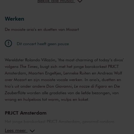
Bekijk alle musici
Andreas Wolf
bas-bariton
Werken
De mooiste aria's en duetten van Mozart
Dit concert heeft geen pauze
Wereldster Rolando Villazón, 'the most charming of today’s divos'
volgens
The Times
, buigt zich met het jonge barokorkest PRJCT
Amsterdam, Maarten Engeltjes, Lenneke Ruiten en Andreas Wolf
over Mozart en zijn mooiste vocale werken. In aria's, duetten en
trio's uit onder andere
Don Giovanni
,
Le nozze di Figaro
en
Die
Zauberflöte
worden alle gradaties van de liefde bezongen, van
wrang en hulpeloos tot warm, wulps en koket.
PRJCT Amsterdam
Het jonge barokorkest PRJCT Amsterdam, gevormd rondom
countertenor Maarten Engeltjes, maakt opnieuw zijn opwachting in
Lees meer