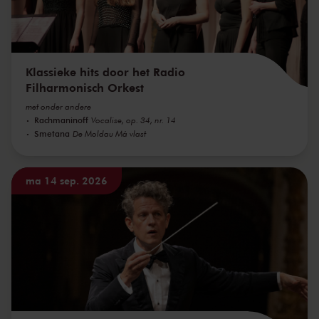
Klassieke hits door het Radio
Filharmonisch Orkest
met onder andere
Rachmaninoff
Vocalise, op. 34, nr. 14
Smetana
De Moldau Má vlast
ma 14 sep. 2026