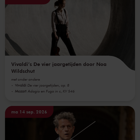
Vivaldi’s De vier jaargetijden door Noa
Wildschut
met onder andere
Vivaldi
De vier jaargetijden, op. 8
Mozart
Adagio en Fuga in c, KV 546
ma 14 sep. 2026