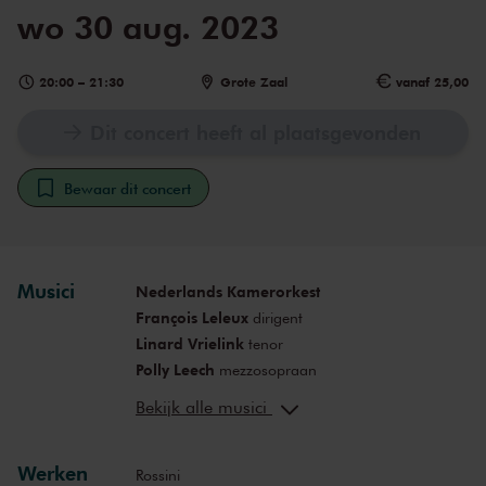
wo 30 aug. 2023
20:00
–
21:30
Grote Zaal
vanaf 25,00
Dit concert heeft al plaatsgevonden
Bewaar dit concert
Musici
Nederlands Kamerorkest
François Leleux
dirigent
Linard Vrielink
tenor
Polly Leech
mezzosopraan
Michael Wilmering
bariton
Bekijk alle musici
Elenora Hu
sopraan
Roza Herwig
mezzosopraan
Werken
Sam Carl
bas-bariton
Rossini