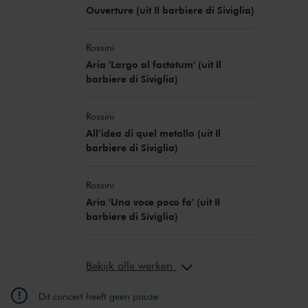
Marc Pantus
regie
Ouverture (uit Il barbiere di Siviglia)
Rossini
Aria 'Largo al factotum' (uit Il
barbiere di Siviglia)
Rossini
All’idea di quel metallo (uit Il
barbiere di Siviglia)
Rossini
Aria 'Una voce poco fa' (uit Il
barbiere di Siviglia)
Bekijk alle werken
Dit concert heeft geen pauze