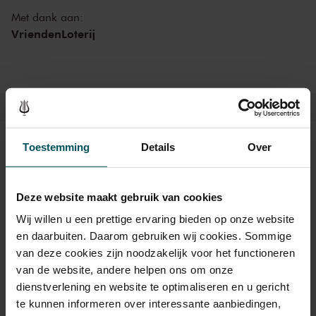
Met dank aan:
De vaak onweerstaanbaar vrolijke muziek van Rossini is zeer
VriendenLoterij
populair, mede dankzij de verleidelijke en uitbundige melodieën van
de eerste violen en de virtuoze solopartijen van de blazers. U hoort
de ouverture en wereldberoemde aria’s uit
Il barbiere di Siviglia
en
doldwaze duetten en ensembles uit zijn opera
La Cenerentola
.
Daarnaast klinkt ook een aantal minder bekende en introverte
werken van Rossini, want opera was niet het enige genre waarin hij
uitblonk.
Toestemming
Details
Over
Kaarten
Deze website maakt gebruik van cookies
Rang 1+
Rang 1
Rang 2
Rang 3
Rang 4
Wij willen u een prettige ervaring bieden op onze website
en daarbuiten. Daarom gebruiken wij cookies. Sommige
Standaard
€ 51,00
€ 46,00
€ 39,00
€ 31,00
€ 25,00
van deze cookies zijn noodzakelijk voor het functioneren
CJP
€ 51,00
€ 46,00
€ 31,20
€ 24,80
€ 24,80
van de website, andere helpen ons om onze
dienstverlening en website te optimaliseren en u gericht
te kunnen informeren over interessante aanbiedingen,