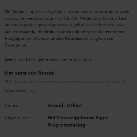
Dat Rossini’s opera’s zo geliefd zijn komt vooral omdat zijn muziek
vaak zo onweerstaanbaar vrolijk is. Het Nederlands Kamerorkest
en een ensemble geweldige zangers gebruiken de hele zaal voor
een verrassende, theatrale en soms ook ontroerende avond met
hoogtepunten uit onder andere
Il barbiere di Siviglia
en
La
Cenerentola
.
Lees alvast het uitgebreide concertprogramma.
Het beste van Rossini
Het Nederlands Kamerorkest presenteert vanavond onder leiding
van François Leleux een heerlijke uitbundige Italiaanse zomeravond
Lees meer
met het beste van Rossini. Maar liefst zes topsolisten zingen de
mooiste solo’s, duetten en ensembles uit Rossini’s wereldberoemde
Vocaal,
Orkest
Genre
opera’s en uit de
Petite messe solennelle.
En omdat bij theatrale
muziek natuurlijk ook een beetje theater hoort, is de regie
Het Concertgebouw Eigen
Organisator
vanavond in handen van Marc Pantus.
Programmering
Van de Barbier tot Assepoester