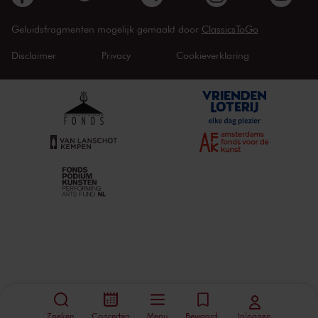
Geluidsfragmenten mogelijk gemaakt door
ClassicsToGo
Disclaimer
Privacy
Cookieverklaring
Zoeken
Concerten
Menu
Bewaard
Inloggen