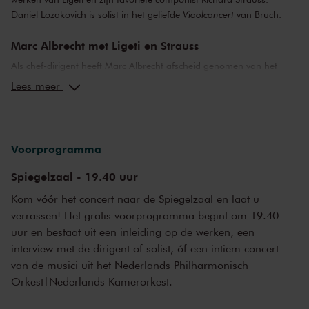
Daniel Lozakovich is solist in het geliefde
Vioolconcert
van Bruch.
Marc Albrecht met Ligeti en Strauss
Als chef-dirigent heeft Marc Albrecht afscheid genomen van het
Nederlands Philharmonisch Orkest, maar als gast blijft hij het
Lees meer
orkest trouw. Hij dirigeert twee symfonische werken die zijn gebruikt
in een van de beste science-fictionfilms aller tijden:
2001: A Space
Odyssey
. Ligeti’s
Atmosphères
is een uiterst geconcentreerde
verkenning van het fenomeen klankveld. In
Also sprach Zarathustra
Voorprogramma
geeft Richard Strauss een impressie van het beroemde gelijknamige
boek van Nietzsche. Verpletterend zijn de openingsmaten met de
Spiegelzaal - 19.40 uur
zonsopgang en het ontwaken van de volmaakte mens.
Kom vóór het concert naar de Spiegelzaal en laat u
verrassen! Het gratis voorprogramma begint om 19.40
Daniel Lozakovich speelt het Vioolconcert van Bruch
uur en bestaat uit een inleiding op de werken, een
Nog jong, maar meer dan veelbelovend is de Zweedse violist Daniel
interview met de dirigent of solist, óf een intiem concert
Lozakovich. Toen hij slechts vijftien jaar oud was, kreeg hij als
van de musici uit het Nederlands Philharmonisch
jongste violist ooit een vast contract bij de beroemde
Orkest|Nederlands Kamerorkest.
platenmaatschappij Deutsche Grammophon. De ‘Prins van de
viool’, zoals hij wordt genoemd, speelt het overbekende
Eerste