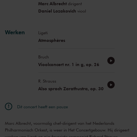
Marc Albrecht
dirigent
Daniel Lozakovich
viool
Werken
Ligeti
Atmosphères
Bruch
Vioolconcert nr. 1 in g, op. 26
R. Strauss
Also sprach Zarathustra, op. 30
Dit concert heeft een pauze
Marc Albrecht, voormalig chef-dirigent van het Nederlands
Philharmonisch Orkest, is weer in Het Concertgebouw. Hij dirigeert
werken van Ligeti en zijn favoriete componist Richard Strauss.