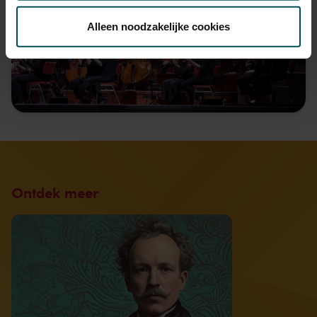
Via de
cookieverklaring
op onze website kunt u uw
toestemming op elk moment wijzigen of intrekken.
Alleen noodzakelijke cookies
We werken samen met
32 derden
die uw gegevens
kunnen ontvangen en verwerken.
Ontdek meer