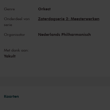
vioolconcert
van Bruch. ‘De droom van elke virtuoos’, schreef een
recensent bij de wereldpremière. Met het Nederlands
Orkest
Genre
Philharmonisch Orkest kan Lozakovich die droom meer dan waar
maken.
Zaterdagserie 2: Meesterwerken
Onderdeel van
serie
Nederlands Philharmonisch
Organisator
Met dank aan:
Yakult
Kaarten