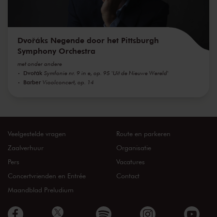
Dvořáks Negende door het Pittsburgh
Symphony Orchestra
met onder andere
Dvořák
Symfonie nr. 9 in e, op. 95 'Uit de Nieuwe Wereld'
Barber
Vioolconcert, op. 14
Veelgestelde vragen
Route en parkeren
Zaalverhuur
Organisatie
Pers
Vacatures
Concertvrienden en Entrée
Contact
Maandblad Preludium