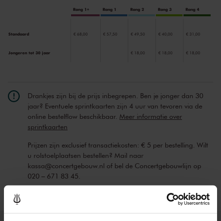
Rang 1+
Rang 1
Rang 2
Rang 3
Rang 4
Standaard
€ 68,00
€ 57,50
€ 49,50
€ 40,00
€ 31,00
Jongeren tot 30 jaar
€ 18,00
€ 18,00
€ 18,00
Drankjes zijn bij de prijs inbegrepen. Ben je jonger dan 30
jaar? Eventuele sprintkaarten zijn 4 uur van tevoren via de
online bestelflow beschikbaar.
Meer informatie over
sprintkaarten
Prijzen zijn exclusief transactiekosten: € 5 per bestelling. Wilt
u rolstoelplaatsen bestellen? Mail naar
kassa@concertgebouw.nl of bel de Concertgebouwlijn op
020 – 671 83 45.