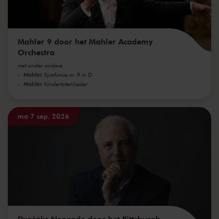
Mahler 9 door het Mahler Academy
Orchestra
met onder andere
Mahler
Symfonie nr. 9 in D
Mahler
Kindertotenlieder
ma 7 sep. 2026
Dvořáks Negende door het Pittsburgh