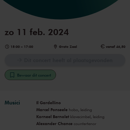
zo 11 feb. 2024
15:00
–
17:00
Grote Zaal
vanaf 46,50
Dit concert heeft al plaatsgevonden
Bewaar dit concert
Musici
Il Gardellino
Marcel Ponseele
hobo, leiding
Korneel Bernolet
klavecimbel, leiding
Alexander Chance
countertenor