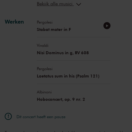
Miriam Feuersinger
sopraan
Bekijk alle musici
Werken
Pergolesi
Stabat mater in F
Vivaldi
Nisi Dominus in g, RV 608
Pergolesi
Laetatus sum in his (Psalm 121)
Albinoni
Hoboconcert, op. 9 nr. 2
Dit concert heeft een pauze