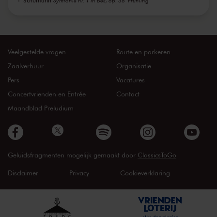
Schumann
Symfonie nr. 1 in Bes, op. 38 'Frühling'
Veelgestelde vragen
Route en parkeren
Zaalverhuur
Organisatie
Pers
Vacatures
Concertvrienden en Entrée
Contact
Maandblad Preludium
Geluidsfragmenten mogelijk gemaakt door
ClassicsToGo
Disclaimer
Privacy
Cookieverklaring