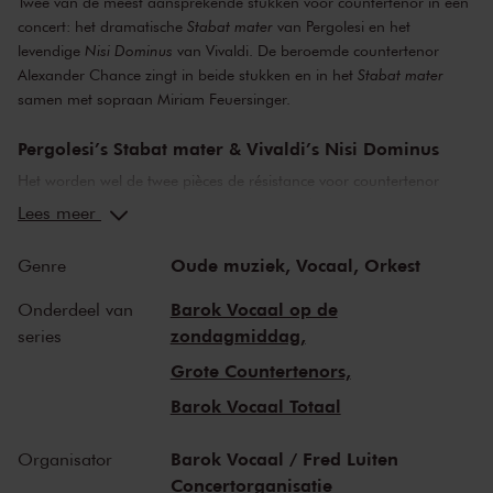
Twee van de meest aansprekende stukken voor countertenor in één
concert: het dramatische
Stabat mater
van Pergolesi en het
levendige
Nisi Dominus
van Vivaldi. De beroemde countertenor
Alexander Chance zingt in beide stukken en in het
Stabat mater
samen met sopraan Miriam Feuersinger.
Pergolesi’s Stabat mater & Vivaldi’s Nisi Dominus
Het worden wel de twee pièces de résistance voor countertenor
genoemd: het aangrijpende en geliefde
Stabat mater
van Pergolesi
Lees meer
en het eveneens geliefde
Nisi Dominus
van Vivaldi (met het
prachtige Cum Dederit). Pergolesi’s
Stabat mater
zou de meest
Oude muziek,
Vocaal,
Orkest
Genre
herdrukte compositie van de achttiende eeuw worden! De
wereldberoemde solisten Alexander Chance en Miriam Feuersinger
Barok Vocaal op de
Onderdeel van
zullen zorgen voor een onvergetelijke uitvoering. Twee extra’s:
zondagmiddag,
series
Miriam zingt ook
Laetatus sum in his
van Pergolesi en het orkest
Grote Countertenors,
speelt het
Hoboconcert
op. 9, nr. 2 van Albinoni.
Barok Vocaal Totaal
Alexander Chance, Miriam Feuersinger & Il
Gardellino
Barok Vocaal / Fred Luiten
Organisator
Alexander Chance is in korte tijd uitgegroeid tot één van de meest
Concertorganisatie