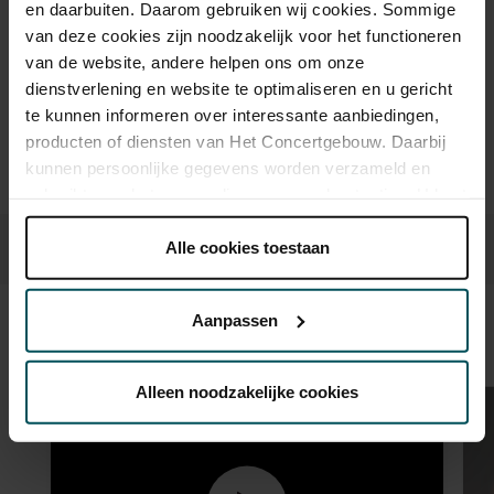
online bestelflow beschikbaar.
Meer informatie over
en daarbuiten. Daarom gebruiken wij cookies. Sommige
sprintkaarten
van deze cookies zijn noodzakelijk voor het functioneren
van de website, andere helpen ons om onze
Prijzen zijn exclusief transactiekosten: € 5 per bestelling. Wilt
dienstverlening en website te optimaliseren en u gericht
u rolstoelplaatsen bestellen? Mail naar
kassa@concertgebouw.nl of bel de Concertgebouwlijn op
te kunnen informeren over interessante aanbiedingen,
020 – 671 83 45.
producten of diensten van Het Concertgebouw. Daarbij
kunnen persoonlijke gegevens worden verzameld en
gebruikt voor het personaliseren van advertenties. U kunt
onder 'aanpassen' zelf welke cookies wij mogen
plaatsen.
Alle cookies toestaan
Lees onze cookieverklaring hier.
Lees onze
privacyverklaring hier.
Aanpassen
Beeld en geluid
Via de
cookieverklaring
op onze website kunt u uw
toestemming op elk moment wijzigen of intrekken.
Alleen noodzakelijke cookies
We werken samen met
32 derden
die uw gegevens
kunnen ontvangen en verwerken.