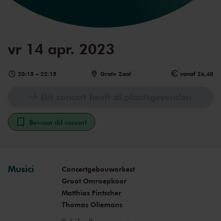
vr 14 apr. 2023
20:15
–
22:15
Grote Zaal
vanaf 26,40
Dit concert heeft al plaatsgevonden
Bewaar dit concert
Musici
Concertgebouworkest
Groot Omroepkoor
Matthias Pintscher
Thomas Oliemans
Duda Paiva Company