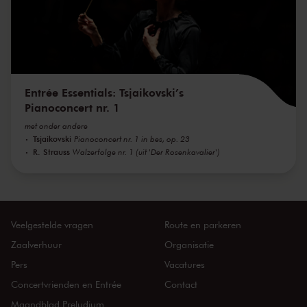
Entrée Essentials: Tsjaikovski’s
Pianoconcert nr. 1
met onder andere
Tsjaikovski
Pianoconcert nr. 1 in bes, op. 23
R. Strauss
Walzerfolge nr. 1 (uit 'Der Rosenkavalier')
Veelgestelde vragen
Route en parkeren
Zaalverhuur
Organisatie
Pers
Vacatures
Concertvrienden en Entrée
Contact
Maandblad Preludium