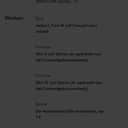
Bekijk alle musici
Werken
Šenk
delen I, II en III (uit Concert voor
orkest)
Pintscher
Shir II (uit Shirim (In opdracht van
het Concertgebouworkest))
Pintscher
Shir IV (uit Shirim (In opdracht van
het Concertgebouworkest))
Bartók
De wonderbaarlijke mandarijn, op.
19