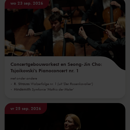
wo 23 sep. 2026
Concertgebouworkest en Seong-Jin Cho:
Tsjaikovski's Pianoconcert nr. 1
met onder andere
R. Strauss
Walzerfolge nr. 1 (uit 'Der Rosenkavalier')
Hindemith
Symfonie 'Mathis der Maler'
vr 25 sep. 2026