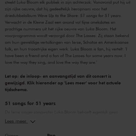
steekt Luka Bloom elk publiek in zijn achterzak. Vanavond put hij uit
zijn rijke oeuvre, dat hij gedeeltelijk heropnam voor het
driedubbelalbum
Wave Up to the Shore: 51 songs for 51 years.
Verwacht in de Kleine Zaal een avond vol fijne anekdotes en
prachtige nummers uit het rijke oeuvre van Luka Bloom. Het
voorprogramma wordt verzorgd door The Lasses. Zij staan bekend
om hun geweldige vertolkingen van Ierse, Schotse en Amerikaanse
folk, en hun troostrijke eigen werk. Luka Bloom is fan, hij vertelt: 'I
have been a friend and a fan of The Lasses for some years now. I
love the way they sing, and love the way they are.'
Let op: de inloop- en aanvangstijd van dit concert is
gewijzigd. Klik hieronder op 'Lees meer' voor het actuele
tijdschema.
51 songs for 51 years
De Ierse singer-songwriter Luka Bloom behoeft eigenlijk geen
introductie: al meer dan vijftig jaar maakt hij furore als
Lees meer
liedjesschrijver en -vertolker. Éénenvijftig jaar, om precies te zijn. En
dat was dan ook de aanleiding om in de zomer van 2022 maar
Pop
Genre