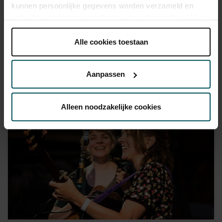
kunnen persoonlijke gegevens worden verzameld en
gebruikt voor het personaliseren van advertenties. U kunt
onder 'aanpassen' zelf welke cookies wij mogen
plaatsen.
Alle cookies toestaan
Lees onze cookieverklaring hier.
Lees onze
privacyverklaring hier.
Aanpassen
Via de
cookieverklaring
op onze website kunt u uw
toestemming op elk moment wijzigen of intrekken.
Alleen noodzakelijke cookies
We werken samen met
32 derden
die uw gegevens
kunnen ontvangen en verwerken.