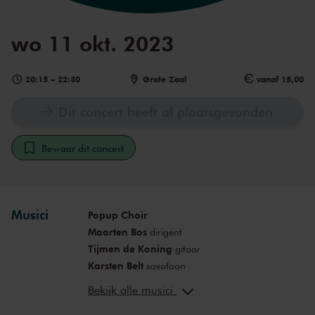
wo 11 okt. 2023
20:15
–
22:30
Grote Zaal
vanaf 15,00
Dit concert heeft al plaatsgevonden
Bewaar dit concert
Musici
Popup Choir
Maarten Bos
dirigent
Tijmen de Koning
gitaar
Karsten Belt
saxofoon
Roeland Scherff
piano
Bekijk alle musici
Jasmijn de Graaf
cello