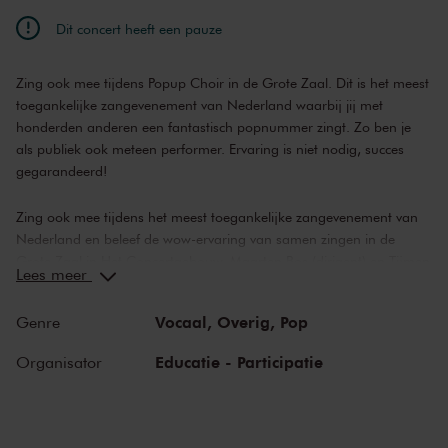
Dit concert heeft een pauze
Zing ook mee tijdens Popup Choir in de Grote Zaal. Dit is het meest
toegankelijke zangevenement van Nederland waarbij jij met
honderden anderen een fantastisch popnummer zingt. Zo ben je
als publiek ook meteen performer. Ervaring is niet nodig, succes
gegarandeerd!
Zing ook mee tijdens het meest toegankelijke zangevenement van
Nederland en beleef de wow-ervaring van samen zingen in de
Grote Zaal in Het Concertgebouw. Maarten Bos (dirigent) en Tijmen
Lees meer
de Koning (gitarist) zijn de drijvende kracht achter het popup koor.
Zij leiden en jij zingt. Ervaring is niet nodig. Dus of je nou alleen
Vocaal,
Overig,
Pop
Genre
onder de douche zingt, met je vrienden in de kroeg, of helemaal
nooit. Bij Popup Choir kan iedereen meedoen. Maar altijd met een
Educatie - Participatie
Organisator
magisch mooi meerstemmig resultaat.
Over Popup Choir
Wat in 2017 begon als een klein groepje mensen in Amsterdam dat