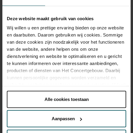
Rang 1
Rang 2
Deze website maakt gebruik van cookies
Standaard
€ 55,00
€ 20,00
Wij willen u een prettige ervaring bieden op onze website
en daarbuiten. Daarom gebruiken wij cookies. Sommige
van deze cookies zijn noodzakelijk voor het functioneren
Drankjes zijn bij de prijs inbegrepen. Ben je jonger dan 30
van de website, andere helpen ons om onze
jaar? Eventuele sprintkaarten zijn 4 uur van tevoren via de
online bestelflow beschikbaar.
Meer informatie over
dienstverlening en website te optimaliseren en u gericht
sprintkaarten
te kunnen informeren over interessante aanbiedingen,
producten of diensten van Het Concertgebouw. Daarbij
Prijzen zijn exclusief transactiekosten: € 5 per bestelling. Wilt
kunnen persoonlijke gegevens worden verzameld en
u rolstoelplaatsen bestellen? Mail naar
gebruikt voor het personaliseren van advertenties. U kunt
kassa@concertgebouw.nl of bel de Concertgebouwlijn op
020 – 671 83 45.
onder 'aanpassen' zelf welke cookies wij mogen
plaatsen.
Alle cookies toestaan
Lees onze cookieverklaring hier.
Lees onze
privacyverklaring hier.
Aanpassen
Via de
cookieverklaring
op onze website kunt u uw