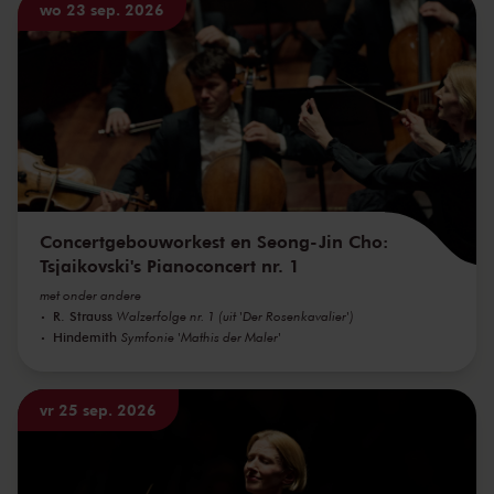
wo 23 sep. 2026
Concertgebouworkest en Seong-Jin Cho:
Tsjaikovski's Pianoconcert nr. 1
met onder andere
R. Strauss
Walzerfolge nr. 1 (uit 'Der Rosenkavalier')
Hindemith
Symfonie 'Mathis der Maler'
vr 25 sep. 2026