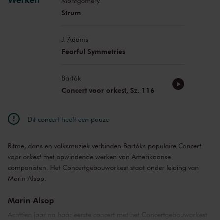
Montgomery
Strum
J. Adams
Fearful Symmetries
Bartók
Concert voor orkest, Sz. 116
Dit concert heeft een pauze
Ritme, dans en volksmuziek verbinden Bartóks populaire
Concert
voor orkest
met opwindende werken van Amerikaanse
componisten. Het Concertgebouworkest staat onder leiding van
Marin Alsop.
Marin Alsop
Achttien jaar na haar eerste concert met het Concertgebouworkest