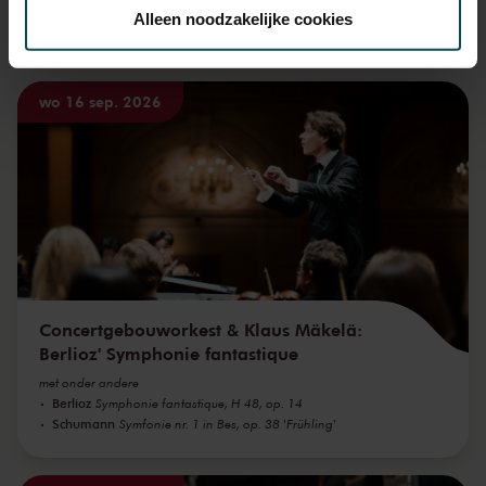
toestemming op elk moment wijzigen of intrekken.
Alleen noodzakelijke cookies
Ook iets voor u?
We werken samen met
32 derden
die uw gegevens
wo 16 sep. 2026
kunnen ontvangen en verwerken.
Concertgebouworkest & Klaus Mäkelä:
Berlioz' Symphonie fantastique
met onder andere
Berlioz
Symphonie fantastique, H 48, op. 14
Schumann
Symfonie nr. 1 in Bes, op. 38 'Frühling'