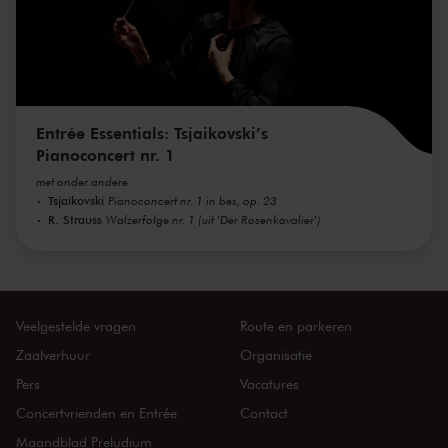
Entrée Essentials: Tsjaikovski’s
Pianoconcert nr. 1
met onder andere
Tsjaikovski
Pianoconcert nr. 1 in bes, op. 23
R. Strauss
Walzerfolge nr. 1 (uit 'Der Rosenkavalier')
Veelgestelde vragen
Route en parkeren
Zaalverhuur
Organisatie
Pers
Vacatures
Concertvrienden en Entrée
Contact
Maandblad Preludium