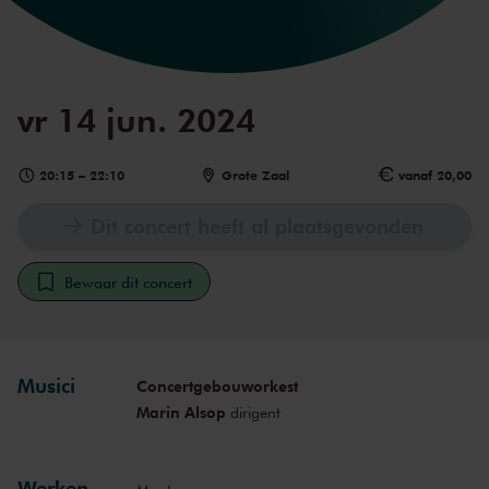
vr 14 jun. 2024
20:15
–
22:10
Grote Zaal
vanaf 20,00
Dit concert heeft al plaatsgevonden
Bewaar dit concert
Musici
Concertgebouworkest
Marin Alsop
dirigent
Werken