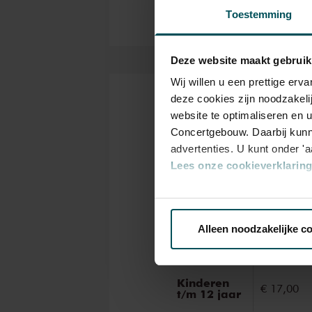
Bij KleuterSinfonietta maken 
Toestemming
veelzijdigheid van muziek. En
klanken tevoorschijn toveren. 
Deze website maakt gebruik
contrabas te vinden in een he
Wij willen u een prettige er
deze cookies zijn noodzakeli
KleuterSinfonietta is een gem
Kaarten
website te optimaliseren en 
Concertgebouw en Amsterdam 
Concertgebouw. Daarbij kunn
advertenties. U kunt onder '
Lees onze cookieverklaring 
Rang
Standaa
Via de
cookieverklaring
op o
Alleen noodzakelijke c
Standaard
€ 18,00
We werken samen met
32 d
Kinderen
€ 17,00
t/m 12 jaar