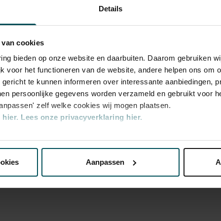
za 13 apr
kinderen spelenderwijs kennis met de
Details
 met de instrumenten die al die mooie
za 13 apr
Dit seizoen zijn violen, een cello en een
 van cookies
el bijzondere speelgoedfabriek.
za 13 apr
varing bieden op onze website en daarbuiten. Daarom gebruiken 
jk voor het functioneren van de website, andere helpen ons om o
eenschappelijk project van Het
zo 14 apr
u gericht te kunnen informeren over interessante aanbiedingen, p
Sinfonietta.
en persoonlijke gegevens worden verzameld en gebruikt voor he
zo 14 apr
aanpassen' zelf welke cookies wij mogen plaatsen.
hier.
Lees onze privacyverklaring hier.
zo 21 apr
rd
nze website kunt u uw toestemming op elk moment wijzigen of i
zo 21 apr
ookies
Aanpassen
A
za 4 mei 
erden
die uw gegevens kunnen ontvangen en verwerken.
za 4 mei 
za 4 mei 