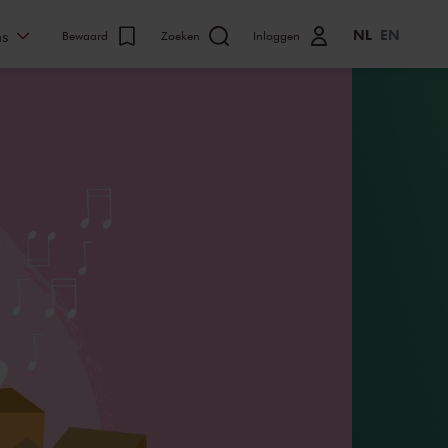
NL
EN
ns
Bewaard
Zoeken
Inloggen