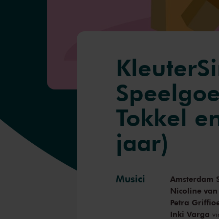
KleuterSi
Speelgoe
Tokkel en
jaar)
Musici
Amsterdam S
Nicoline van
Petra Griffio
Inki Varga
vi