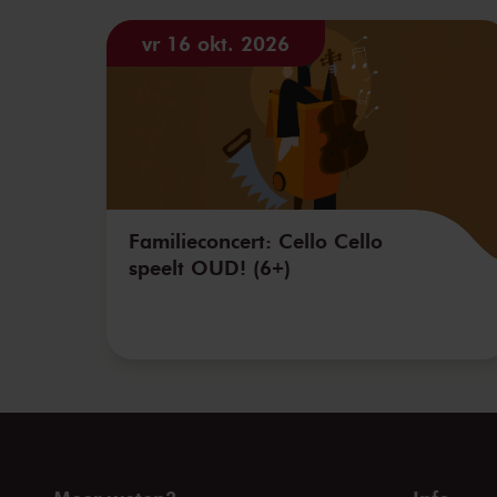
vr 16 okt. 2026
Familieconcert: Cello Cello
speelt OUD! (6+)