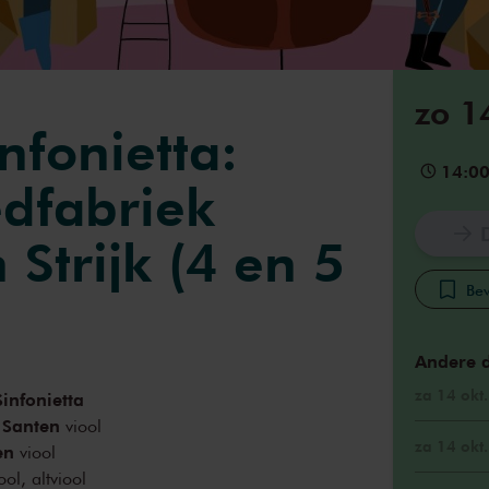
zo 1
nfonietta:
14:0
dfabriek
 Strijk (4 en 5
Bew
Andere 
za 14 okt
infonietta
 Santen
viool
za 14 okt
en
viool
ool, altviool