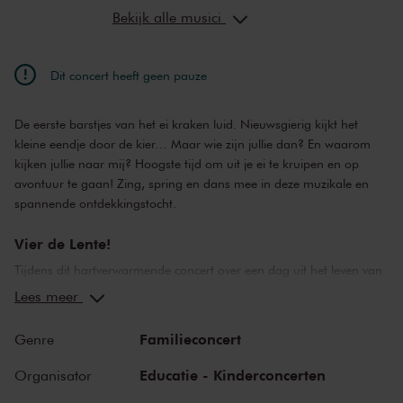
Jeroen van Herwijnen
concept, tekst
Bekijk alle musici
Dit concert heeft geen pauze
De eerste barstjes van het ei kraken luid. Nieuwsgierig kijkt het
kleine eendje door de kier… Maar wie zijn jullie dan? En waarom
kijken jullie naar mij? Hoogste tijd om uit je ei te kruipen en op
avontuur te gaan! Zing, spring en dans mee in deze muzikale en
spannende ontdekkingstocht.
Vier de Lente!
Tijdens dit hartverwarmende concert over een dag uit het leven van
eendje Freddie, vier je samen met ons de lente! Zing, spring en
Lees meer
dans mee in deze muzikale en ook spannende ontdekkingstocht.
Het energieke muzikale spel is van Diederick Ensink en Saskia
Familieconcert
Genre
Egtberts.
Educatie - Kinderconcerten
Organisator