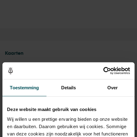
Kaarten
Rang Standaard
Toestemming
Details
Over
Standaard
€ 18,00
Kinderen t/m 12 jaar
€ 17,00
Deze website maakt gebruik van cookies
Wij willen u een prettige ervaring bieden op onze website
en daarbuiten. Daarom gebruiken wij cookies. Sommige
Drankjes zijn niet bij de prijs inbegrepen. Ben je jonger dan
van deze cookies zijn noodzakelijk voor het functioneren
30 jaar? Eventuele sprintkaarten zijn 4 uur van tevoren via de