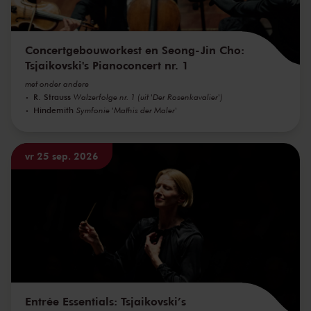
Concertgebouworkest en Seong-Jin Cho:
Tsjaikovski's Pianoconcert nr. 1
met onder andere
R. Strauss
Walzerfolge nr. 1 (uit 'Der Rosenkavalier')
Hindemith
Symfonie 'Mathis der Maler'
vr 25 sep. 2026
Entrée Essentials: Tsjaikovski’s