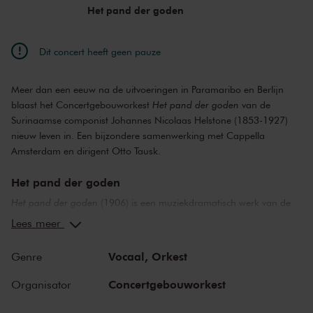
Manoushka Zeegelaar Breeveld
Het pand der goden
verteller
Dit concert heeft geen pauze
Meer dan een eeuw na de uitvoeringen in Paramaribo en Berlijn
blaast het Concertgebouworkest
Het pand der goden
van de
Surinaamse componist Johannes Nicolaas Helstone (1853-1927)
nieuw leven in. Een bijzondere samenwerking met Cappella
Amsterdam en dirigent Otto Tausk.
Het pand der goden
Het pand der goden
(1906) is een muziekdramatisch werk van de
Surinaamse componist Johannes Nicolaas Helstone (geboren in
Lees meer
1853 op plantage Berg en Dal, gestorven in 1927 in Paramaribo).
Na uitvoeringen in Paramaribo en Berlijn (in 1906) raakte het in de
Vocaal,
Orkest
Genre
vergetelheid. Het Concertgebouworkest brengt dit cultureel erfgoed
graag opnieuw onder de aandacht en verwelkomt iedereen bij deze
Concertgebouworkest
Organisator
unieke uitvoering onder leiding van Otto Tausk met vocale
bijdragen van Cappella Amsterdam en solisten.