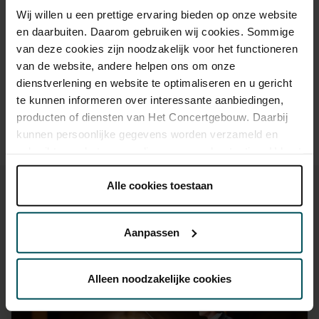
Wij willen u een prettige ervaring bieden op onze website
jaar? Eventuele sprintkaarten zijn 4 uur van tevoren via de
online bestelflow beschikbaar.
Meer informatie over
en daarbuiten. Daarom gebruiken wij cookies. Sommige
sprintkaarten
van deze cookies zijn noodzakelijk voor het functioneren
van de website, andere helpen ons om onze
Prijzen zijn exclusief transactiekosten: € 5 per bestelling. Wilt
dienstverlening en website te optimaliseren en u gericht
u rolstoelplaatsen bestellen? Mail naar
te kunnen informeren over interessante aanbiedingen,
kassa@concertgebouw.nl of bel de Concertgebouwlijn op
020 – 671 83 45.
producten of diensten van Het Concertgebouw. Daarbij
kunnen persoonlijke gegevens worden verzameld en
gebruikt voor het personaliseren van advertenties. U kunt
onder 'aanpassen' zelf welke cookies wij mogen
plaatsen.
Alle cookies toestaan
Lees onze cookieverklaring hier.
Lees onze
privacyverklaring hier.
Aanpassen
Ook iets voor u?
Via de
cookieverklaring
op onze website kunt u uw
toestemming op elk moment wijzigen of intrekken.
Alleen noodzakelijke cookies
wo 16 sep. 2026