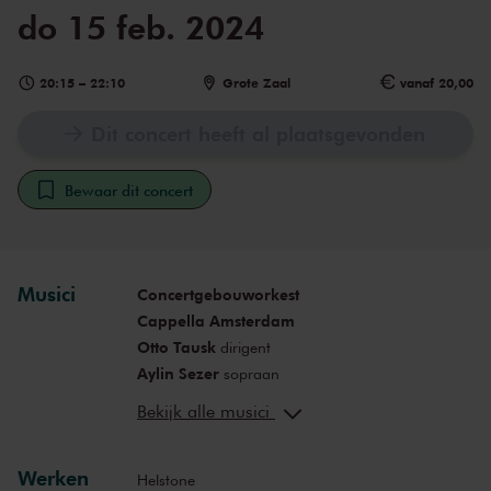
do 15 feb. 2024
20:15
–
22:10
Grote Zaal
vanaf 20,00
Dit concert heeft al plaatsgevonden
Bewaar dit concert
Musici
Concertgebouworkest
Cappella Amsterdam
Otto Tausk
dirigent
Aylin Sezer
sopraan
Judith van Wanroij
sopraan
Bekijk alle musici
Lucas van Lierop
tenor
Germán Olvera
bariton
Werken
Jasper Leever
bas
Helstone