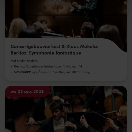
We werken samen met
32 derden
die uw gegevens
kunnen ontvangen en verwerken.
Concertgebouworkest & Klaus Mäkelä:
Berlioz' Symphonie fantastique
met onder andere
Berlioz
Symphonie fantastique, H 48, op. 14
Schumann
Symfonie nr. 1 in Bes, op. 38 'Frühling'
wo 23 sep. 2026