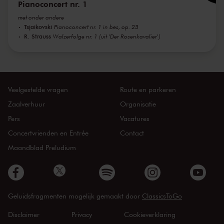
Pianoconcert nr. 1
met onder andere
Tsjaikovski
Pianoconcert nr. 1 in bes, op. 23
R. Strauss
Walzerfolge nr. 1 (uit 'Der Rosenkavalier')
Veelgestelde vragen
Route en parkeren
Zaalverhuur
Organisatie
Pers
Vacatures
Concertvrienden en Entrée
Contact
Maandblad Preludium
Geluidsfragmenten mogelijk gemaakt door
ClassicsToGo
Disclaimer
Privacy
Cookieverklaring