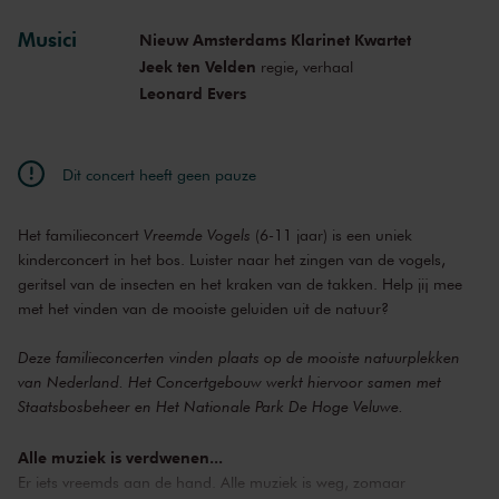
Musici
Nieuw Amsterdams Klarinet Kwartet
vr 7 mei 2021
13:45
Bekijk concert
Jeek ten Velden
regie, verhaal
Leonard Evers
zo 9 mei 2021
12:30
Bekijk concert
zo 9 mei 2021
13:45
Bekijk concert
Dit concert heeft geen pauze
zo 9 mei 2021
15:00
Bekijk concert
Het familieconcert
Vreemde Vogels
(6-11 jaar) is een uniek
kinderconcert in het bos. Luister naar het zingen van de vogels,
geritsel van de insecten en het kraken van de takken. Help jij mee
met het vinden van de mooiste geluiden uit de natuur?
Deze familieconcerten vinden plaats op de mooiste natuurplekken
van Nederland. Het Concertgebouw werkt hiervoor samen met
Staatsbosbeheer en Het Nationale Park De Hoge Veluwe.
Alle muziek is verdwenen...
Er iets vreemds aan de hand. Alle muziek is weg, zomaar