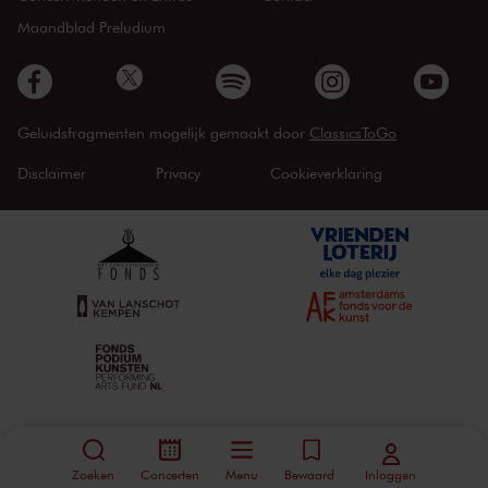
Maandblad Preludium
Geluidsfragmenten mogelijk gemaakt door
ClassicsToGo
Disclaimer
Privacy
Cookieverklaring
Zoeken
Concerten
Menu
Bewaard
Inloggen