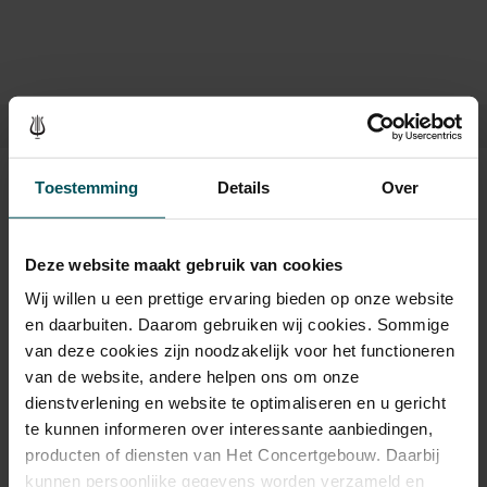
Toestemming
Details
Over
Kaarten
Drankjes zijn niet bij de prijs inbegrepen. Ben je jonger dan
Deze website maakt gebruik van cookies
30 jaar? Eventuele sprintkaarten zijn 4 uur van tevoren via de
online bestelflow beschikbaar.
Meer informatie over
Wij willen u een prettige ervaring bieden op onze website
sprintkaarten
en daarbuiten. Daarom gebruiken wij cookies. Sommige
van deze cookies zijn noodzakelijk voor het functioneren
Prijzen zijn exclusief transactiekosten: € 5 per bestelling. Wilt
van de website, andere helpen ons om onze
u rolstoelplaatsen bestellen? Mail naar
dienstverlening en website te optimaliseren en u gericht
kassa@concertgebouw.nl of bel de Concertgebouwlijn op
te kunnen informeren over interessante aanbiedingen,
020 – 671 83 45.
producten of diensten van Het Concertgebouw. Daarbij
kunnen persoonlijke gegevens worden verzameld en