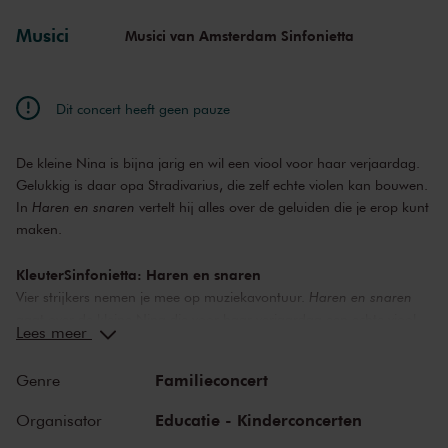
Musici
Musici van Amsterdam Sinfonietta
Dit concert heeft geen pauze
De kleine Nina is bijna jarig en wil een viool voor haar verjaardag.
Gelukkig is daar opa Stradivarius, die zelf echte violen kan bouwen.
In
Haren en snaren
vertelt hij alles over de geluiden die je erop kunt
maken.
KleuterSinfonietta: Haren en snaren
Vier strijkers nemen je mee op muziekavontuur.
Haren en snaren
gaat over de kleine Nina die voor haar verjaardag een echte viool
Lees meer
wil van haar opa Stradivarius. Je hoort niet alleen de mooiste
strijkersmuziek, maar ook hoe er wordt getokkeld, geplukt en
Familieconcert
Genre
gekamd. De strijkers spelen werken van Bach, Bartók, Haas en
Schulhoff.
Educatie - Kinderconcerten
Organisator