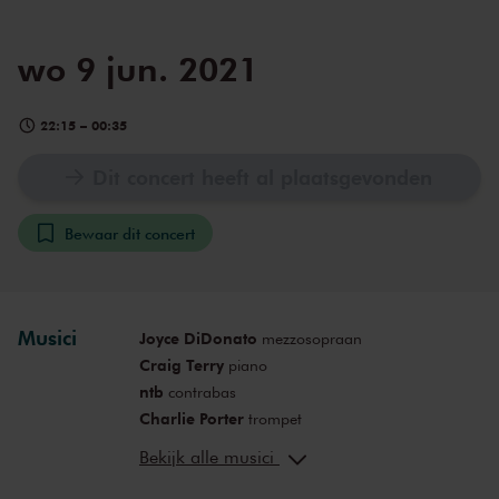
wo 9 jun. 2021
22:15
–
00:35
Dit concert heeft al plaatsgevonden
Bewaar dit concert
Musici
Joyce DiDonato
mezzosopraan
Craig Terry
piano
ntb
contrabas
Charlie Porter
trompet
James Madison
drums
Bekijk alle musici
Lautaro Greco
bandoneon