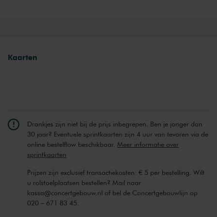
Joyce DiDonato wordt geroemd om haar energieke uitvoeringen en
haar tomeloze enthousiasme voor muziek. ‘Een stem van minstens
24 karaat goud’, zo omschreef
The Times
haar klank. Met haar
verbindende kracht neemt DiDonato haar publiek mee in een
wereld van klank en plezier. Naast optredens op het concertpodium
Kaarten
transformeert ze met regelmaat in een personage op het
operapodium van The Metropolitan Opera in New York en het
Londense Covent Garden.
Drankjes zijn niet bij de prijs inbegrepen. Ben je jonger dan
30 jaar? Eventuele sprintkaarten zijn 4 uur van tevoren via de
online bestelflow beschikbaar.
Meer informatie over
sprintkaarten
Prijzen zijn exclusief transactiekosten: € 5 per bestelling. Wilt
u rolstoelplaatsen bestellen? Mail naar
kassa@concertgebouw.nl of bel de Concertgebouwlijn op
020 – 671 83 45.