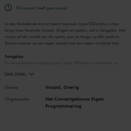
Dit concert heeft geen pauze
In een fonkelende avond neemt sopraan Joyce DiDonato u mee
langs haar favoriete muziek. Zingen en spelen, dat is
Songplay.
Met
musici uit de wereld van de opera, jazz en tango op één podium.
Samen creëren zij een eigen wereld met een eigen muzikale taal.
Songplay
De Amerikaanse mezzosopraan Joyce DiDonato combineert op
haar album
Songplay
muzikale stijlen tot een geheel: het pure
Lees meer
plezier van improvisatie en uitwisseling. Ze put evenveel inspiratie uit
de muziek van Chet Baker als die van Francesco Cavalli. De
Vocaal,
Overig
Genre
verbindende kracht van muziek is leidend voor DiDonato en haar
ensemble. ‘We hebben onze eigen klankwereld gemaakt: door
Het Concertgebouw Eigen
Organisator
muziek uit de barok met jazz en tango te combineren, met nog een
Programmering
paar verrassingen erbij. Vrolijk, feestelijk, zo vieren we fantastische
muziek en de tijdloze natuur van een goed lied,’ zegt DiDonato.
Joyce DiDonato