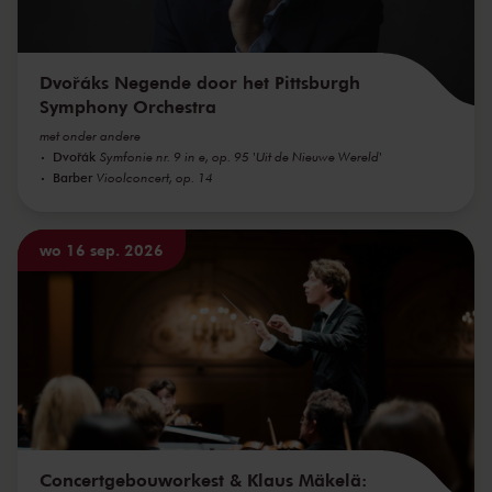
Dvořáks Negende door het Pittsburgh
Symphony Orchestra
met onder andere
Dvořák
Symfonie nr. 9 in e, op. 95 'Uit de Nieuwe Wereld'
Barber
Vioolconcert, op. 14
wo 16 sep. 2026
Concertgebouworkest & Klaus Mäkelä: