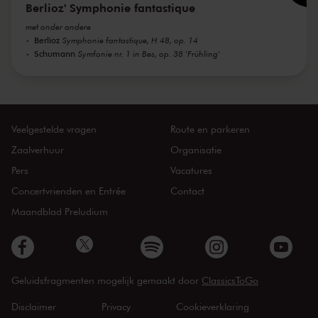
Berlioz' Symphonie fantastique
met onder andere
Berlioz
Symphonie fantastique, H 48, op. 14
Schumann
Symfonie nr. 1 in Bes, op. 38 'Frühling'
Veelgestelde vragen
Route en parkeren
Zaalverhuur
Organisatie
Pers
Vacatures
Concertvrienden en Entrée
Contact
Maandblad Preludium
Geluidsfragmenten mogelijk gemaakt door
ClassicsToGo
Disclaimer
Privacy
Cookieverklaring