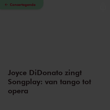
Concertagenda
Naar hoofdcontent
Joyce DiDonato zingt
Songplay: van tango tot
opera