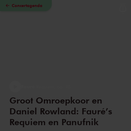
Concertagenda
Naar hoofdcontent
Fauré
Requiem, op. 48
Groot Omroepkoor en
Daniel Rowland: Fauré’s
Requiem en Panufnik