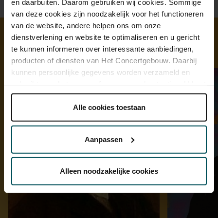
en daarbuiten. Daarom gebruiken wij cookies. Sommige
van deze cookies zijn noodzakelijk voor het functioneren
van de website, andere helpen ons om onze
dienstverlening en website te optimaliseren en u gericht
te kunnen informeren over interessante aanbiedingen,
Ontdek meer
producten of diensten van Het Concertgebouw. Daarbij
kunnen persoonlijke gegevens worden verzameld en
gebruikt voor het personaliseren van advertenties. U kunt
onder 'aanpassen' zelf welke cookies wij mogen
plaatsen.
Alle cookies toestaan
Lees onze cookieverklaring hier.
Lees onze
privacyverklaring hier.
Aanpassen
Via de
cookieverklaring
op onze website kunt u uw
toestemming op elk moment wijzigen of intrekken.
Alleen noodzakelijke cookies
We werken samen met
32 derden
die uw gegevens
kunnen ontvangen en verwerken.