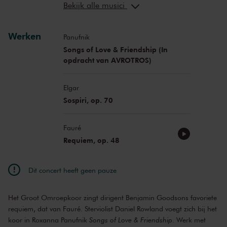
Bekijk alle musici
Daniel Rowland
viool
Werken
Panufnik
Songs of Love & Friendship (In
opdracht van AVROTROS)
Elgar
Sospiri, op. 70
Fauré
Requiem, op. 48
Dit concert heeft geen pauze
Het Groot Omroepkoor zingt dirigent Benjamin Goodsons favoriete
requiem, dat van Fauré. Sterviolist Daniel Rowland voegt zich bij het
koor in Roxanna Panufnik
Songs of Love & Friendship
. Werk met