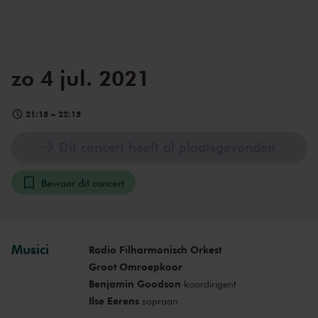
zo 4 jul. 2021
21:15
–
22:15
Dit concert heeft al plaatsgevonden
Bewaar dit concert
Musici
Radio Filharmonisch Orkest
Groot Omroepkoor
Benjamin Goodson
koordirigent
Ilse Eerens
sopraan
Benjamin Russell
bariton