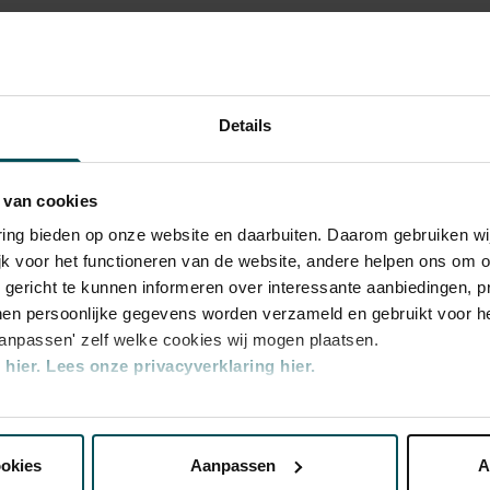
uze
 Nordwestdeutsche Philharmonie brengt de
Details
inken. Glamour, spanning en sensatie met
aan kop. En zangeres Sophia Euskirchen?
 van cookies
varing bieden op onze website en daarbuiten. Daarom gebruiken 
jk voor het functioneren van de website, andere helpen ons om o
 Nordwestdeutsche Philharmonie brengt de
u gericht te kunnen informeren over interessante aanbiedingen, p
inken. Glamour, spanning en sensatie met
en persoonlijke gegevens worden verzameld en gebruikt voor he
we
No Time to Die
. Een goed Bondnummer
aanpassen' zelf welke cookies wij mogen plaatsen.
est,
Pop
nverwachte elementen en voert je mee naar een
hier.
Lees onze privacyverklaring hier.
Forever
: deze soundtracks staan als een
 Concertgebouw Eigen Programmering
en op het scherm.
nze website kunt u uw toestemming op elk moment wijzigen of i
 Euskirchen
ookies
Aanpassen
A