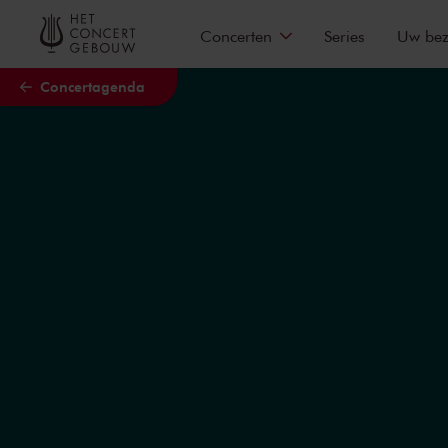
Naar hoofdcontent
Concerten
Series
Uw be
Concertagenda