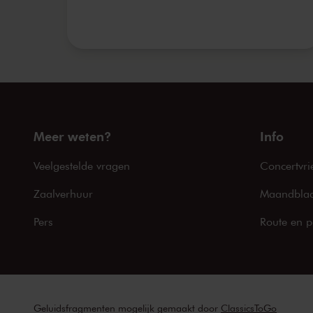
Meer weten?
Info
Veelgestelde vragen
Concertvri
Zaalverhuur
Maandblad
Pers
Route en p
Geluidsfragmenten mogelijk gemaakt door
ClassicsToGo