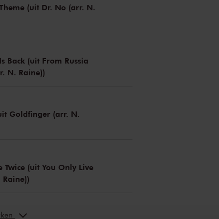
heme (uit Dr. No (arr. N.
s Back (uit From Russia
r. N. Raine))
it Goldfinger (arr. N.
 Twice (uit You Only Live
. Raine))
erken