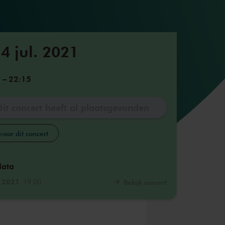
4 jul. 2021
5
–
22:15
Dit concert heeft al plaatsgevonden
aar dit concert
data
. 2021
19:00
Bekijk concert