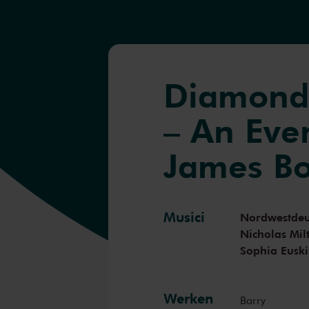
Diamonds
– An Eve
James B
Musici
Nordwestdeu
Nicholas Mil
Sophia Eusk
Werken
Barry