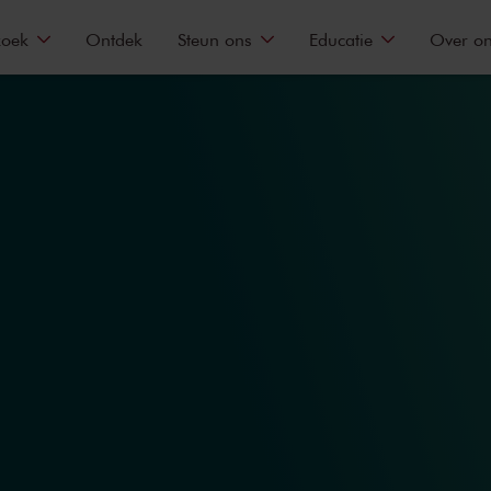
zoek
Ontdek
Steun ons
Educatie
Over o