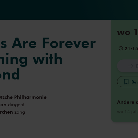
wo 1
 Are Forever
21:1
ning with
ond
Bew
tsche Philharmonie
Andere 
ton
dirigent
irchen
wo 14 jul
zang