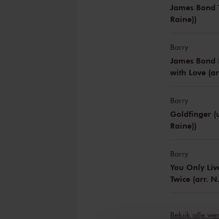
James Bond T
Raine))
Barry
James Bond I
with Love (ar
Barry
Goldfinger (u
Raine))
Barry
You Only Live
Twice (arr. N
Bekijk alle w