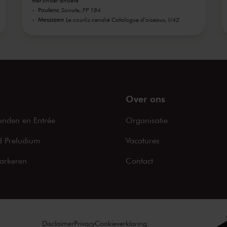
met onder andere
Poulenc
Sonate, FP 184
Messiaen
Le courlis cendré Catalogue d'oiseaux, I/42
Over ons
enden en Entrée
Organisatie
 Preludium
Vacatures
arkeren
Contact
Disclaimer
Privacy
Cookieverklaring