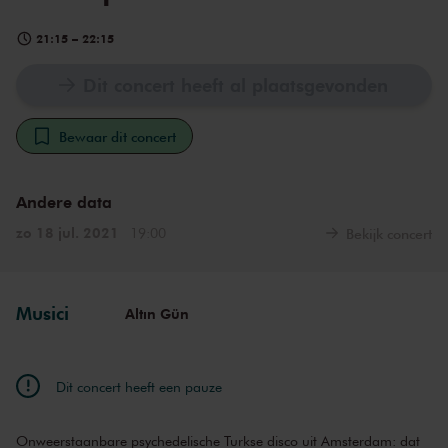
21:15
–
22:15
Dit concert heeft al plaatsgevonden
Bewaar dit concert
Andere data
zo 18 jul. 2021
19:00
Bekijk concert
Musici
Altın Gün
Dit concert heeft een pauze
Onweerstaanbare psychedelische Turkse disco uit Amsterdam: dat