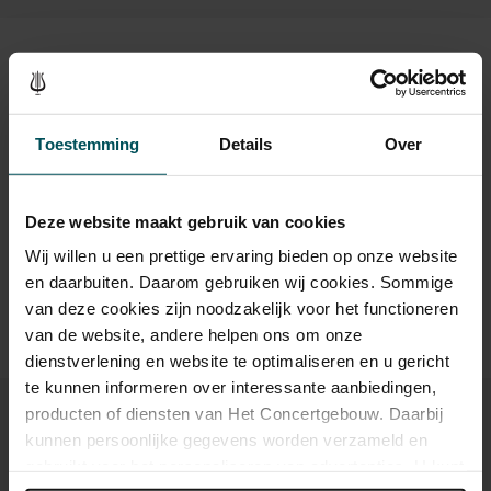
en de verste, meest trippy verten in de ruimte.’
Humo
juichte: ‘die
duizelingwekkende tempowisselingen! Die roezige sazdeuntjes! Die
tussen krautrock en regelrechte funk schipperende ritmes!’ Altın
Kaarten
Gün zelf sluit niet uit dat daar nog een vleugje Italo-disco bij komt.
Een band die in elke wonderlijke cover weer verrast.
Drankjes zijn bij de prijs inbegrepen. Ben je jonger dan 30
Toestemming
Details
Over
jaar? Eventuele sprintkaarten zijn 4 uur van tevoren via de
Met dank aan de begunstigers van het Classic Pop Fonds.
online bestelflow beschikbaar.
Meer informatie over
sprintkaarten
Deze website maakt gebruik van cookies
Prijzen zijn exclusief transactiekosten: € 5 per bestelling. Wilt
u rolstoelplaatsen bestellen? Mail naar
Wij willen u een prettige ervaring bieden op onze website
kassa@concertgebouw.nl of bel de Concertgebouwlijn op
en daarbuiten. Daarom gebruiken wij cookies. Sommige
020 – 671 83 45.
van deze cookies zijn noodzakelijk voor het functioneren
van de website, andere helpen ons om onze
dienstverlening en website te optimaliseren en u gericht
te kunnen informeren over interessante aanbiedingen,
producten of diensten van Het Concertgebouw. Daarbij
kunnen persoonlijke gegevens worden verzameld en
gebruikt voor het personaliseren van advertenties. U kunt