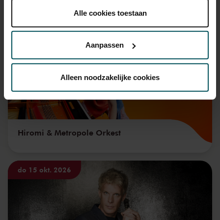
onder 'aanpassen' zelf welke cookies wij mogen
Ook iets voor u?
plaatsen.
Alle cookies toestaan
Lees onze cookieverklaring hier.
Lees onze
vr 11 sep. 2026
privacyverklaring hier.
Aanpassen
Via de
cookieverklaring
op onze website kunt u uw
toestemming op elk moment wijzigen of intrekken.
Alleen noodzakelijke cookies
We werken samen met
32 derden
die uw gegevens
kunnen ontvangen en verwerken.
Hiromi & Metropole Orkest
do 15 okt. 2026