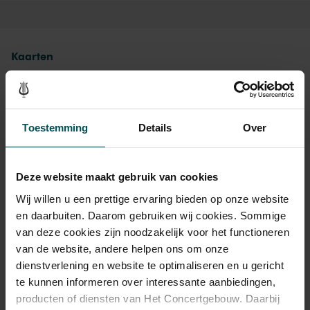
of een kerk, een bluesfestival of een pluche theater. Ooit speelde hij
zelfs op één dag bij maar liefst twintig benzinestations langs de
A58. Al die ervaringen, door Vera in
Het Parool
‘de hard way’
genoemd, maakten hem tot de unieke performer die hij nu is.
Kaarten
Opgegroeid met Cash, Orbison en Presley zingt Vera nu zijn eigen
verhaal.
Toestemming
Details
Over
Drankjes zijn bij de prijs inbegrepen. Ben je jonger dan 30
jaar? Eventuele sprintkaarten zijn 4 uur van tevoren via de
Deze website maakt gebruik van cookies
online bestelflow beschikbaar.
Meer informatie over
sprintkaarten
Wij willen u een prettige ervaring bieden op onze website
en daarbuiten. Daarom gebruiken wij cookies. Sommige
Prijzen zijn exclusief transactiekosten: € 5 per bestelling. Wilt
van deze cookies zijn noodzakelijk voor het functioneren
u rolstoelplaatsen bestellen? Mail naar
van de website, andere helpen ons om onze
kassa@concertgebouw.nl of bel de Concertgebouwlijn op
020 – 671 83 45.
dienstverlening en website te optimaliseren en u gericht
te kunnen informeren over interessante aanbiedingen,
producten of diensten van Het Concertgebouw. Daarbij