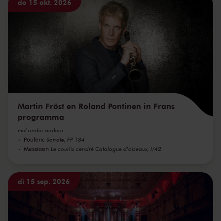
do 15 okt. 2026
Martin Fröst en Roland Pontinen in Frans
programma
met onder andere
Poulenc
Sonate, FP 184
Messiaen
Le courlis cendré Catalogue d'oiseaux, I/42
di 15 sep. 2026