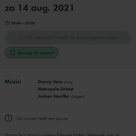
za 14 aug. 2021
20:00
–
22:20
Dit concert heeft al plaatsgevonden
Bewaar dit concert
Musici
Danny Vera
zang
Metropole Orkest
Jochen Neuffer
dirigent
Dit concert heeft een pauze
Danny Vera bracht onlangs
Pressure Makes Diamonds Live
uit,