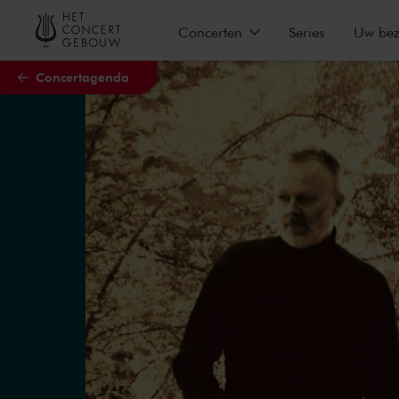
Naar hoofdcontent
Concerten
Series
Uw be
Concertagenda