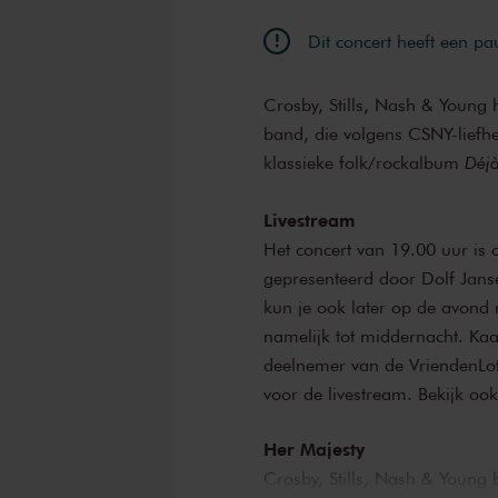
Dit concert heeft een pa
Crosby, Stills, Nash & Young
band, die volgens CSNY-liefheb
klassieke folk/rockalbum
Déj
Livestream
Het concert van 19.00 uur is o
gepresenteerd door Dolf Janse
kun je ook later op de avond 
namelijk tot middernacht. Kaar
deelnemer van de VriendenLo
voor de livestream. Bekijk oo
Her Majesty
Crosby, Stills, Nash & Young