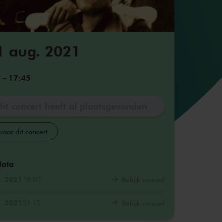
1 aug. 2021
5
–
17:45
Dit concert heeft al plaatsgevonden
aar dit concert
data
. 2021
19:00
Bekijk concert
. 2021
21:15
Bekijk concert