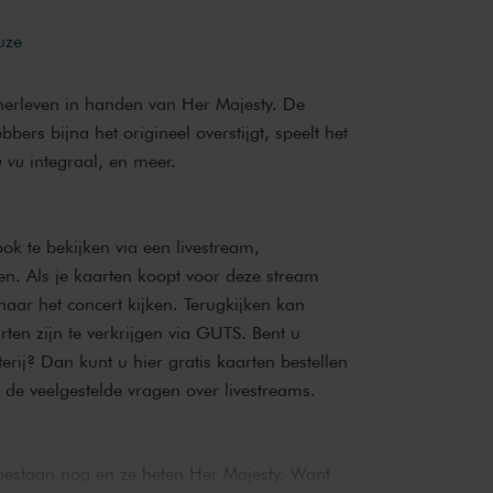
uze
 herleven in handen van Her Majesty. De
bers bijna het origineel overstijgt, speelt het
à vu
integraal, en meer.
ok te bekijken via een livestream,
n. Als je kaarten koopt voor deze stream
naar het concert kijken. Terugkijken kan
ten zijn te verkrijgen via
GUTS
. Bent u
terij? Dan kunt u
hier
gratis kaarten bestellen
k de
veelgestelde vragen over livestreams
.
 bestaan nog en ze heten Her Majesty. Want