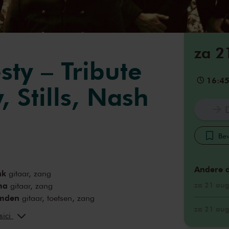
za 2
ty – Tribute
16:4
, Stills, Nash
Bew
Andere 
nk
gitaar, zang
ma
za 21 aug
gitaar, zang
omden
gitaar, toetsen, zang
za 21 aug
ers
zang, bas
sici
r
drums, zang