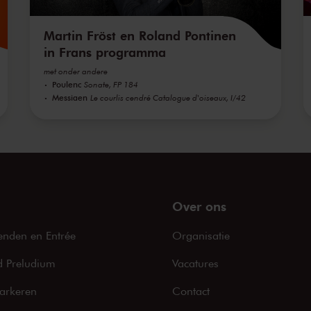
Martin Fröst en Roland Pontinen
in Frans programma
met onder andere
Poulenc
Sonate, FP 184
Messiaen
Le courlis cendré Catalogue d'oiseaux, I/42
Over ons
enden en Entrée
Organisatie
 Preludium
Vacatures
arkeren
Contact