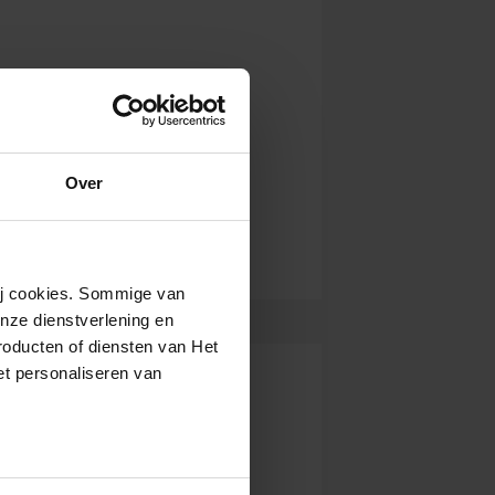
Over
wij cookies. Sommige van
nze dienstverlening en
roducten of diensten van Het
t personaliseren van
ntrekken.