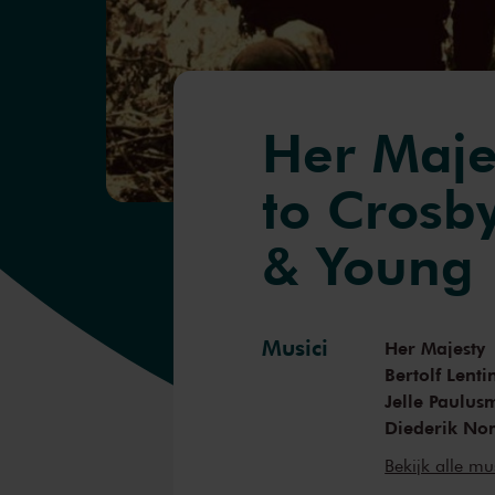
Her Majes
to Crosby
& Young
Musici
Her Majesty
Bertolf Lenti
Jelle Paulus
Diederik N
Dirk Schreud
Bekijk alle mu
Bauke Bakke