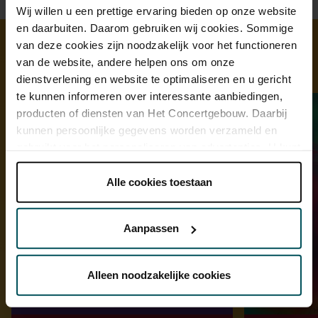
Wij willen u een prettige ervaring bieden op onze website
en daarbuiten. Daarom gebruiken wij cookies. Sommige
van deze cookies zijn noodzakelijk voor het functioneren
van de website, andere helpen ons om onze
Ontdek meer
dienstverlening en website te optimaliseren en u gericht
te kunnen informeren over interessante aanbiedingen,
producten of diensten van Het Concertgebouw. Daarbij
kunnen persoonlijke gegevens worden verzameld en
gebruikt voor het personaliseren van advertenties. U kunt
onder 'aanpassen' zelf welke cookies wij mogen
plaatsen.
Alle cookies toestaan
Lees onze cookieverklaring hier.
Lees onze
privacyverklaring hier.
Aanpassen
Via de
cookieverklaring
op onze website kunt u uw
toestemming op elk moment wijzigen of intrekken.
Alleen noodzakelijke cookies
We werken samen met
32 derden
die uw gegevens