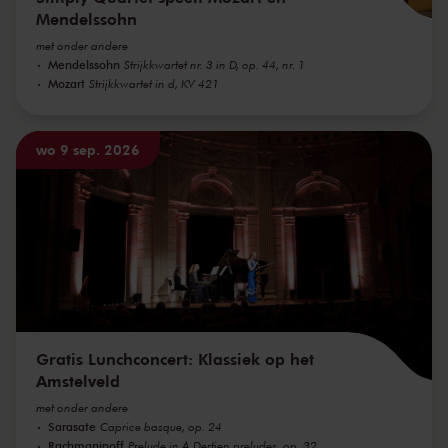
Mendelssohn
met onder andere
Mendelssohn
Strijkkwartet nr. 3 in D, op. 44, nr. 1
Mozart
Strijkkwartet in d, KV 421
wo 9 sep. 2026
Gratis Lunchconcert: Klassiek op het
Amstelveld
met onder andere
Sarasate
Caprice basque, op. 24
Rachmaninoff
Prelude in A Dertien preludes, op. 32