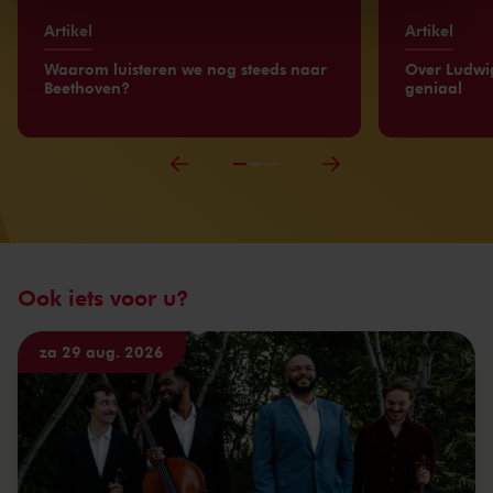
kunnen ontvangen en verwerken.
Artikel
Artikel
Waarom luisteren we nog steeds naar
Over Ludwi
Beethoven?
geniaal
Ook iets voor u?
za 29 aug. 2026