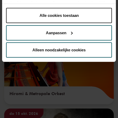
gebruikt voor het personaliseren van advertenties. U kunt
onder 'aanpassen' zelf welke cookies wij mogen
plaatsen.
Alle cookies toestaan
Lees onze cookieverklaring hier.
Lees onze
Ook iets voor u?
privacyverklaring hier.
Aanpassen
vr 11 sep. 2026
Via de
cookieverklaring
op onze website kunt u uw
toestemming op elk moment wijzigen of intrekken.
Alleen noodzakelijke cookies
We werken samen met
32 derden
die uw gegevens
kunnen ontvangen en verwerken.
Hiromi & Metropole Orkest
do 15 okt. 2026