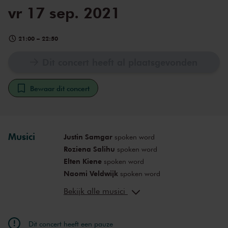
vr 17 sep. 2021
21:00
–
22:50
Dit concert heeft al plaatsgevonden
Bewaar dit concert
Musici
Justin Samgar
spoken word
Roziena Salihu
spoken word
Elten Kiene
spoken word
Naomi Veldwijk
spoken word
Hessel Moeselaar
altviool
Bekijk alle musici
Chieko Donker Duyvis
cello
William Barrett
contrabas
Juan Blanco
harp
Dit concert heeft een pauze