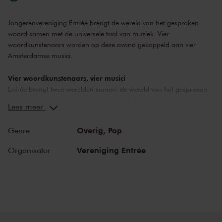
Laura Dooge
zang
Lidewij Mahler
presentatie
Jongerenvereniging Entrée brengt de wereld van het gesproken
woord samen met de universele taal van muziek. Vier
woordkunstenaars worden op deze avond gekoppeld aan vier
Amsterdamse musici.
Vier woordkunstenaars, vier musici
Entrée brengt twee werelden samen: de wereld van het gesproken
woord met de universele taal van muziek. 'Spoken' word raakt,
Lees meer
inspireert en biedt nieuwe perspectieven. Des te meer wanneer de
woorden samenvloeien met muziek. Vanavond worden vier
Overig,
Pop
Genre
woordkunstenaars gekoppeld aan vier Amsterdamse musici. Samen
spelen zij een nieuw stuk dat ze speciaal voor deze avond maken,
Vereniging Entrée
Organisator
binnen het thema ‘Een nieuw begin’. Daarnaast brengen ze eigen
werk binnen het thema.
Wilde Woorden
De door Wilde Woorden geselecteerde spoken-word-artiesten
behoren tot de crème de la crème van de spoken-word-community
van Nederland. Ze treden al jaren op met hun eigen werk op