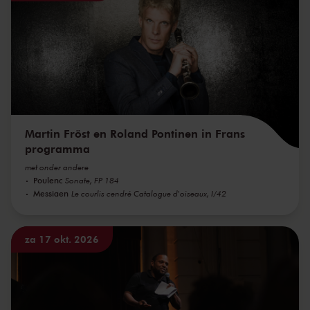
Martin Fröst en Roland Pontinen in Frans
programma
met onder andere
Poulenc
Sonate, FP 184
Messiaen
Le courlis cendré Catalogue d'oiseaux, I/42
za 17 okt. 2026