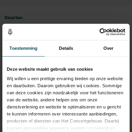
festivals, poppodia en in theaters door Nederland en het
buitenland. Geen instrument staat zo dicht bij de mens als de
Kaarten
snaarinstrumenten. Hun geluid ontstaat vanuit de snaren, net als
bij onze stembanden. Dit geluid wordt versterkt door de grote
klankkast, net als bij ons lichaam. Het vreemde nichtje van de
snaarfamilie is de harp. Werkelijk geen instrument belichaamt zo
het bovenaardse, het magische, het onbekende met haar getokkel
Toestemming
Details
Over
en merkwaardige akkoorden.
Drankjes zijn bij de prijs inbegrepen. Ben je jonger dan 30
jaar? Eventuele sprintkaarten zijn 4 uur van tevoren via de
Deze website maakt gebruik van cookies
online bestelflow beschikbaar.
Meer informatie over
sprintkaarten
Wij willen u een prettige ervaring bieden op onze website
en daarbuiten. Daarom gebruiken wij cookies. Sommige
Prijzen zijn exclusief transactiekosten: € 5 per bestelling. Wilt
van deze cookies zijn noodzakelijk voor het functioneren
u rolstoelplaatsen bestellen? Mail naar
van de website, andere helpen ons om onze
kassa@concertgebouw.nl of bel de Concertgebouwlijn op
020 – 671 83 45.
dienstverlening en website te optimaliseren en u gericht
te kunnen informeren over interessante aanbiedingen,
producten of diensten van Het Concertgebouw. Daarbij
kunnen persoonlijke gegevens worden verzameld en