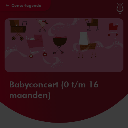
Concertagenda
Naar hoofdcontent
Babyconcert (0 t/m 16
maanden)