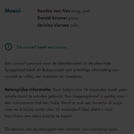
Musici
Kendra van Nes
zang, spel
di 9 nov. 2021
11:30
Bekijk concert
Daniël Kramer
piano
Quirine Viersen
cello
do 20 jan. 2022
09:30
Bekijk concert
do 20 jan. 2022
10:30
Bekijk concert
Dit concert heeft een pauze
do 20 jan. 2022
11:30
Bekijk concert
Een concert speciaal voor de allerkleinsten! In de sfeervolle
vr 8 apr. 2022
09:30
Bekijk concert
Spiegelzaal biedt dit Babyconcert een prachtige afwisseling van
muziek en stilte, van luisteren en meedoen.
vr 8 apr. 2022
10:30
Bekijk concert
Belangrijke informatie:
Voor baby's t/m 16 maanden hoeft geen
vr 8 apr. 2022
11:30
Bekijk concert
aparte kaart te worden gekocht. Een toegangskaart is geldig voor
één volwassene met één baby. Komt er ook een broertje of zusje
mee en is hij/zij ouder dan 16 maanden? Dan dient u voor
hem/haar een extra kaartje te kopen.
De deuren van de zaal gaan een kwartier voor aanvang open.