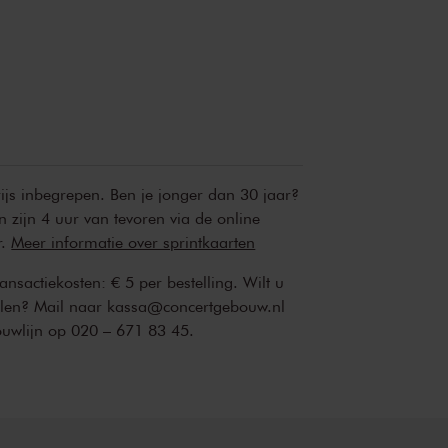
 klank, woord en beeld. Of zoals Thomas
brengen van verschillende kunstvormen:
nstvormen is ideaal voor mij. Het helpt me
r opnieuw te definiëren.’
lijk gemaakt door het Mondriaan Fonds.
rijs inbegrepen. Ben je jonger dan 30 jaar?
n zijn 4 uur van tevoren via de online
r.
Meer informatie over sprintkaarten
transactiekosten: € 5 per bestelling. Wilt u
ellen? Mail naar kassa@concertgebouw.nl
ouwlijn op 020 – 671 83 45.