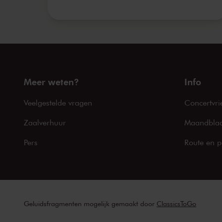
Meer weten?
Info
Veelgestelde vragen
Concertvri
Zaalverhuur
Maandblad
Pers
Route en p
Geluidsfragmenten mogelijk gemaakt door
ClassicsToGo