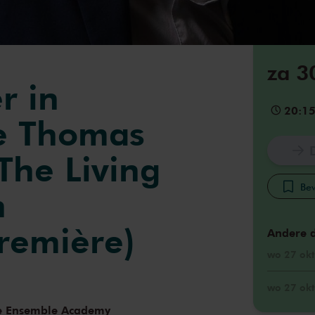
za 3
r in
20:1
e Thomas
The Living
Bew
n
remière)
Andere 
wo 27 okt
wo 27 okt
e Ensemble Academy