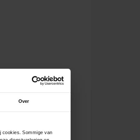
Over
wij cookies. Sommige van
nze dienstverlening en