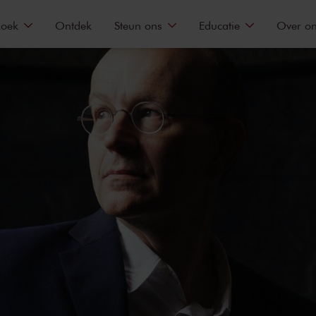
zoek
Ontdek
Steun ons
Educatie
Over o