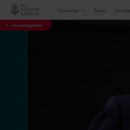
Naar hoofdcontent
Concerten
Series
Uw be
Concertagenda