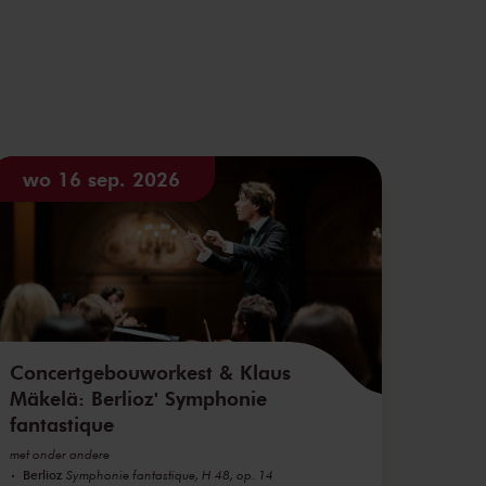
wo 16 sep. 2026
Concertgebouworkest & Klaus
Mäkelä: Berlioz' Symphonie
fantastique
met onder andere
Berlioz
Symphonie fantastique, H 48, op. 14