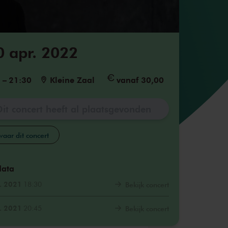
0 apr. 2022
5
–
21:30
Kleine Zaal
vanaf 30,00
Dit concert heeft al plaatsgevonden
aar dit concert
data
. 2021
18:30
Bekijk concert
. 2021
20:45
Bekijk concert