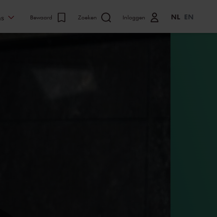
NL
EN
ns
Bewaard
Zoeken
Inloggen