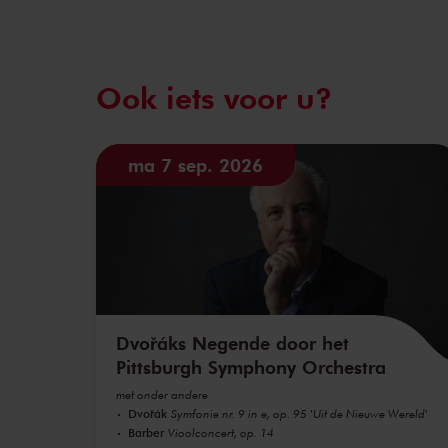
Ook iets voor u?
ma 7 sep. 2026
Dvořáks Negende door het
Pittsburgh Symphony Orchestra
met onder andere
Dvořák
Symfonie nr. 9 in e, op. 95 'Uit de Nieuwe Wereld'
Barber
Vioolconcert, op. 14