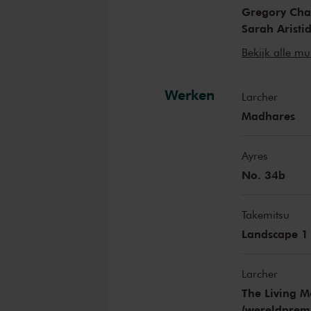
Gregory Cha
Sarah Aristi
Awoiska van
Bekijk alle mu
kunstenaar
Werken
Larcher
Madhares
Ayres
No. 34b
Takemitsu
Landscape 1
Larcher
The Living M
(wereldprem