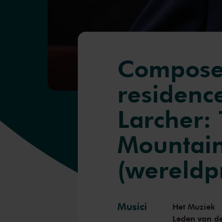
Compose
residenc
Larcher: 
Mountai
(wereldp
Musici
Het Muziek
Leden van d