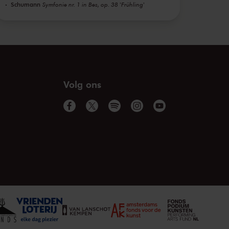
Schumann
Symfonie nr. 1 in Bes, op. 38 'Frühling'
Volg ons