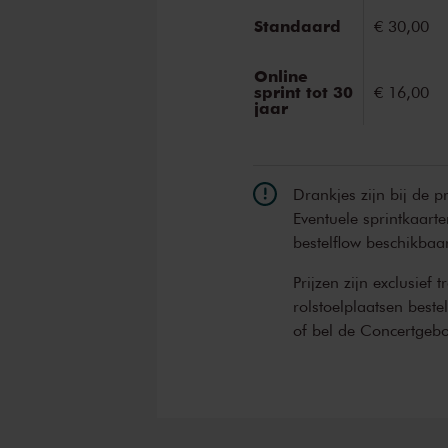
Zo is dit concert een reis in
Standaard
€ 30,00
Larcher
vertelt
over het samen
'Zo’n connectie met andere ku
Online
sprint tot 30
€ 16,00
om mijn eigen werk steeds wee
jaar
Dit concert wordt mede moge
Drankjes zijn bij de p
Eventuele sprintkaarte
bestelflow beschikbaa
Prijzen zijn exclusief 
rolstoelplaatsen best
of bel de Concertgeb