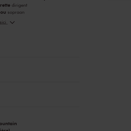
rette
dirigent
dou
sopraan
 der Molen
beeldend
sici
ountain
ière)