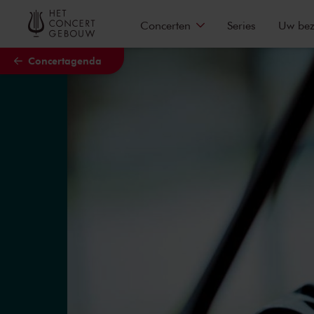
Naar hoofdcontent
Concerten
Series
Uw be
Concertagenda