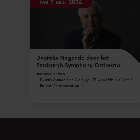
ma 7 sep. 2026
Dvořáks Negende door het
Pittsburgh Symphony Orchestra
met onder andere
Dvořák
Symfonie nr. 9 in e, op. 95 'Uit de Nieuwe Wereld'
Barber
Vioolconcert, op. 14