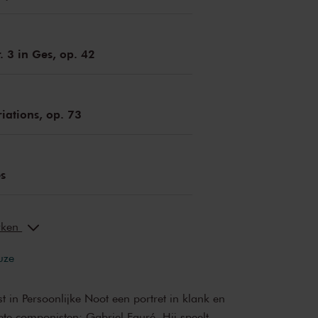
. 3 in Ges, op. 42
iations, op. 73
s
erken
uze
t in Persoonlijke Noot een portret in klank en
ete componisten: Gabriel Fauré. Hij speelt