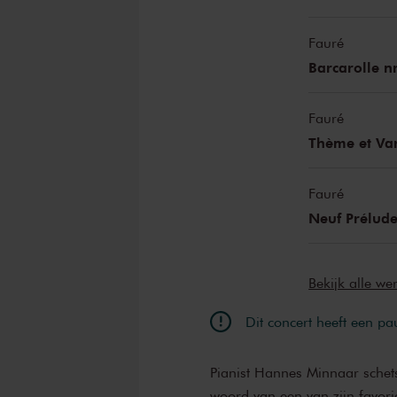
Fauré
Barcarolle nr
Fauré
Thème et Var
Fauré
Neuf Prélude
Bekijk alle w
Dit concert heeft een pa
Pianist Hannes Minnaar schets
woord van een van zijn favori