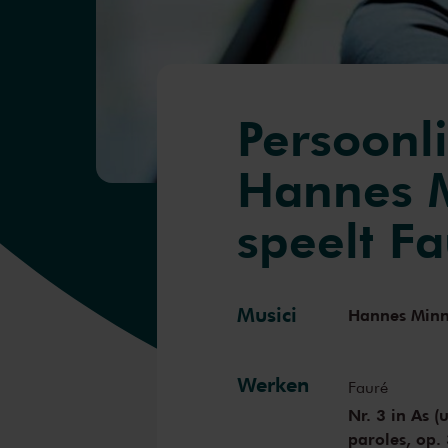
Persoonl
Hannes 
speelt F
Musici
Hannes Min
Werken
Fauré
Nr. 3 in As (
paroles, op. 