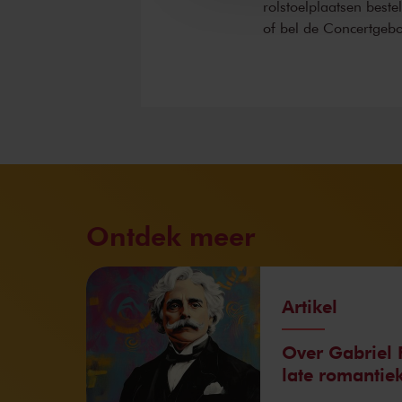
rolstoelplaatsen best
of bel de Concertgeb
Ontdek meer
Artikel
Over Gabriel 
late romanti