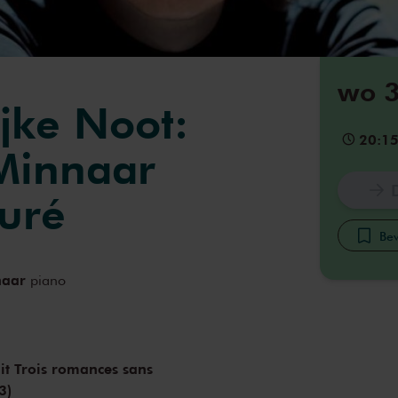
wo 3
ijke Noot:
20:1
Minnaar
auré
Bew
naar
piano
uit Trois romances sans
3)