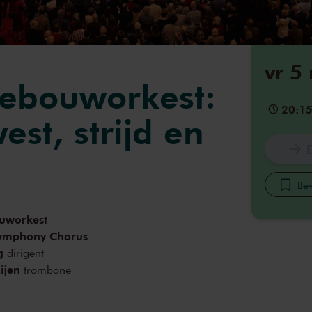
vr 5
ebouworkest:
20:1
est, strijd en
Bew
uworkest
ymphony Chorus
g
dirigent
ijen
trombone