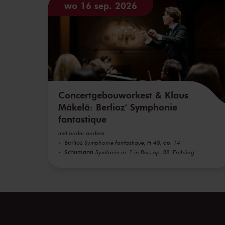
wo 16 sep. 2026
Concertgebouworkest & Klaus
Mäkelä: Berlioz' Symphonie
fantastique
met onder andere
Berlioz
Symphonie fantastique, H 48, op. 14
Schumann
Symfonie nr. 1 in Bes, op. 38 'Frühling'