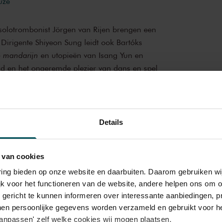
uze
olotrombonist Jörgen van Rijen brengen een
Dirigente Shiyeon Sung leidt ook Bartóks
e mandarijn
en utopieën van Isang Yun en
d en het ongeremde plezier van dans en spel
ke programma dicht bij elkaar.
trekken ten strijde in het virtuoze nieuwe
Details
 in Video Game
, dat de Chinese componist
certgebouworkest en zijn onverschrokken
dendaags,
Vocaal,
Orkest
jen. Tijdens het debuut van de Koreaanse
 van cookies
 ook de utopische ‘dansfantasie’
Muak
van
varing bieden op onze website en daarbuiten. Daarom gebruiken 
certgebouworkest
strijder Isang Yun, waarin oost en west een
jk voor het functioneren van de website, andere helpen ons om o
.
u gericht te kunnen informeren over interessante aanbiedingen, p
en persoonlijke gegevens worden verzameld en gebruikt voor he
 Magnum Ice Cream Company, Global
aanpassen' zelf welke cookies wij mogen plaatsen.
s