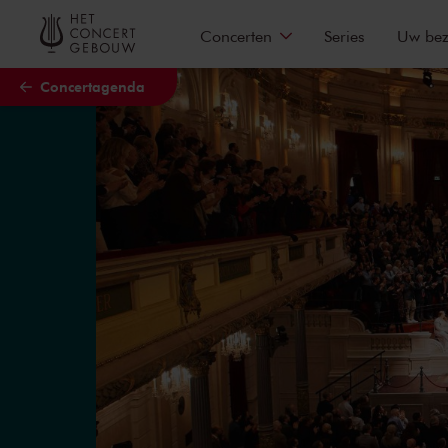
Naar hoofdcontent
Concerten
Series
Uw be
Concertagenda