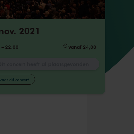
 nov. 2021
5
–
22:00
vanaf 24,00
Dit concert heeft al plaatsgevonden
aar dit concert