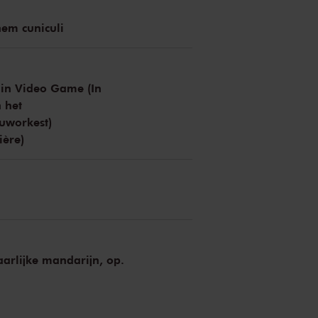
em cuniculi
 in Video Game (In
 het
uworkest)
ière)
arlijke mandarijn, op.