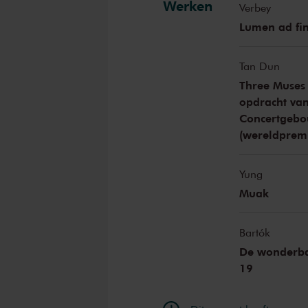
Werken
Verbey
Lumen ad fin
Tan Dun
Three Muses
opdracht van
Concertgebo
(wereldprem
Yung
Muak
Bartók
De wonderba
19